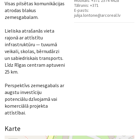
Mobilais:
+371 2574 4428
Visas pilsētas komunikācijas
Tālrunis:
+371
atrodas blakus
E-pasts:
julija.lontone@arcoreal.lv
zemesgabalam.
Lieliska atrašanās vieta
rajonā ar attīstītu
infrastruktūru — tuvumā
veikali, skolas, bērnudārzi
un sabiedriskais transports.
Līdz Rīgas centram aptuveni
25 km.
Perspektīvs zemesgabals ar
augstu investīciju
potenciālu dzīvojamā vai
komerciālā projekta
attīstībai.
Karte