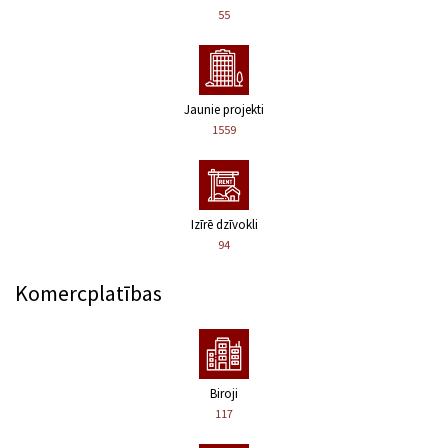
55
Jaunie projekti
1559
Izīrē dzīvokli
94
Komercplatības
Biroji
117