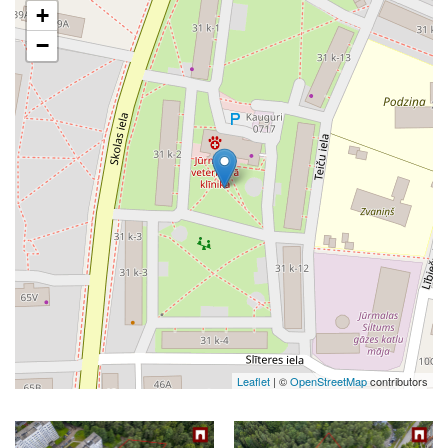
+
−
Leaflet
| ©
OpenStreetMap
contributors