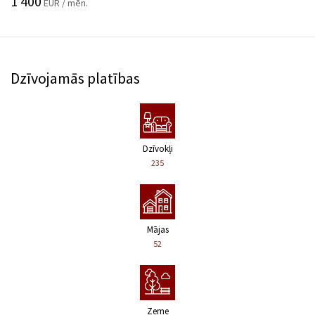
1 400
EUR / mēn.
Dzīvojamās platības
Dzīvokļi
235
Mājas
52
Zeme