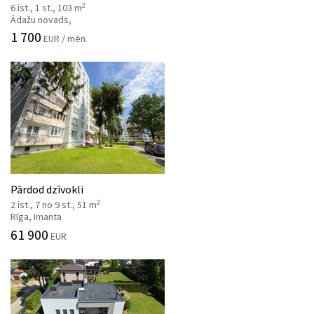
2
6 ist., 1 st., 103 m
Ādažu novads,
1 700
EUR / mēn.
Pārdod dzīvokli
2
2 ist., 7 no 9 st., 51 m
Rīga, Imanta
61 900
EUR