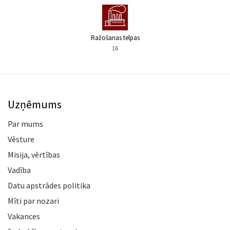
Ražošanas telpas
16
Uzņēmums
Par mums
Vēsture
Misija, vērtības
Vadība
Datu apstrādes politika
Mīti par nozari
Vakances