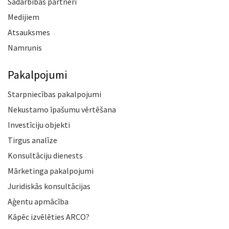
Sadarbības partneri
Medijiem
Atsauksmes
Namrunis
Pakalpojumi
Starpniecības pakalpojumi
Nekustamo īpašumu vērtēšana
Investīciju objekti
Tirgus analīze
Konsultāciju dienests
Mārketinga pakalpojumi
Juridiskās konsultācijas
Aģentu apmācība
Kāpēc izvēlēties ARCO?