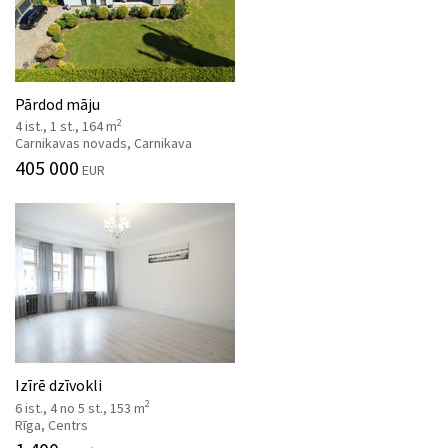
Pārdod māju
2
4 ist., 1 st., 164 m
Carnikavas novads, Carnikava
405 000
EUR
Izīrē dzīvokli
2
6 ist., 4 no 5 st., 153 m
Rīga, Centrs