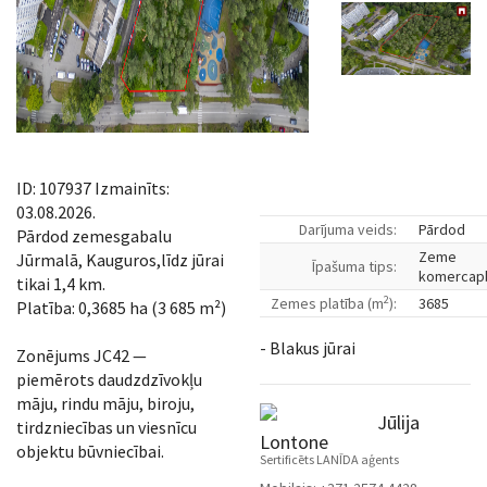
ID: 107937 Izmainīts:
03.08.2026.
Darījuma veids:
Pārdod
Pārdod zemesgabalu
Zeme
Jūrmalā, Kauguros,līdz jūrai
Īpašuma tips:
komercap
tikai 1,4 km.
2
Zemes platība (m
):
3685
Platība: 0,3685 ha (3 685 m²)
- Blakus jūrai
Zonējums JC42 —
piemērots daudzdzīvokļu
māju, rindu māju, biroju,
Jūlija
tirdzniecības un viesnīcu
Lontone
objektu būvniecībai.
Sertificēts LANĪDA aģents