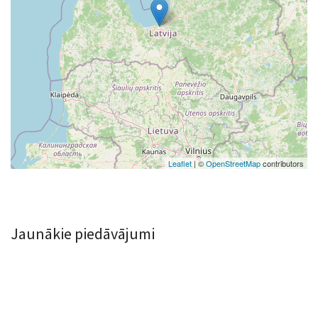
Leaflet
| ©
OpenStreetMap
contributors
Jaunākie piedāvājumi