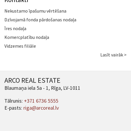
Nekustamo īpašumu vērtēšana
Dzīvojamā fonda pārdošanas nodaļa
Īres nodaļa
Komercplatību nodaļa
Vidzemes filiāle
Lasīt vairāk >
ARCO REAL ESTATE
Blaumaņa iela 5a - 1, Rīga, LV-1011
Tālrunis:
+371 6736 5555
E-pasts:
riga@arcoreal.lv