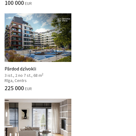
100 000
EUR
Pārdod dzīvokli
2
3 ist., 2 no 7 st., 68 m
Rīga, Centrs
225 000
EUR