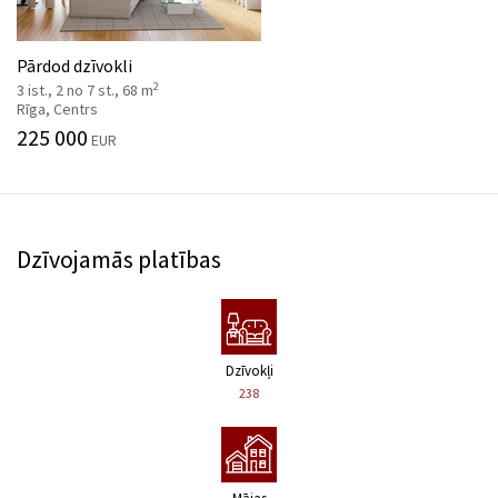
Pārdod dzīvokli
2
3 ist., 2 no 7 st., 68 m
Rīga, Centrs
225 000
EUR
Dzīvojamās platības
Dzīvokļi
238