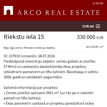
LV
EN
RU
IZVĒLNE
Riekstu iela 15
330 000
EUR
2
83.25 EUR / m
Meklēt īpašumu
Rīga, Iļģuciems / Pārdod investīciju objektu
ID: 107910 Izmainīts: 28.07.2026.
Novērtēt īpašumu
Piedāvājumā investīciju objekts: zemes gabals ar platību
5749m2 un saskaņotu daudzdzīvokļu ēkas projektu,
izbūvētiem pamatiem un liftu šahtām. Būvatļauja ir izdota
Uzņēmums
2006. gadā un vairākkārt pagarināta.
Pakalpojumi
Galvenā informācija par projektu:
• Zemes platība: aptuveni 3961 m² (uz tās jau ir izbūvēti
Kontakti
pamati un liftu šahtas).
• Ēkas parametri: saskaņā ar projektu paredzēta 6 stāvu