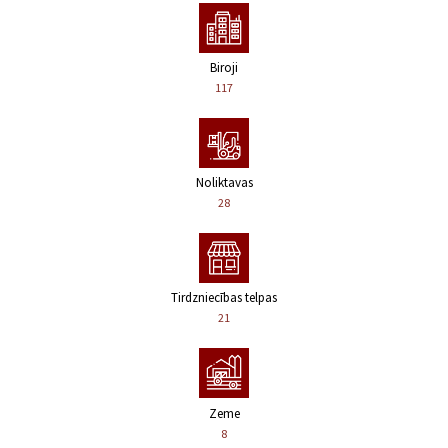
Biroji
117
Noliktavas
28
Tirdzniecības telpas
21
Zeme
8