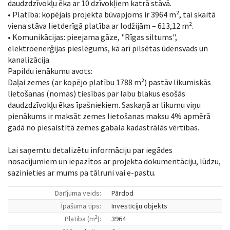
daudzdzīvokļu ēka ar 10 dzīvokļiem katrā stāvā.
• Platība: kopējais projekta būvapjoms ir 3964 m², tai skaitā
viena stāva lietderīgā platība ar lodžijām – 613,12 m².
• Komunikācijas: pieejama gāze, "Rīgas siltums",
elektroenerģijas pieslēgums, kā arī pilsētas ūdensvads un
kanalizācija.
Papildu ienākumu avots:
Daļai zemes (ar kopējo platību 1788 m²) pastāv likumiskās
lietošanas (nomas) tiesības par labu blakus esošās
daudzdzīvokļu ēkas īpašniekiem. Saskaņā ar likumu viņu
pienākums ir maksāt zemes lietošanas maksu 4% apmērā
gadā no piesaistītā zemes gabala kadastrālās vērtības.
Lai saņemtu detalizētu informāciju par iegādes
nosacījumiem un iepazītos ar projekta dokumentāciju, lūdzu,
sazinieties ar mums pa tālruni vai e-pastu.
Darījuma veids:
Pārdod
Īpašuma tips:
Investīciju objekts
2
Platība (m
):
3964