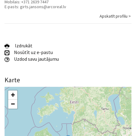
Mobilais:
+371 2639 7447
E-pasts:
girts.jansons@arcoreal.lv
Apskatīt profilu >
Izdrukāt
Nosūtīt uz e-pastu
Uzdod savu jautājumu
Karte
+
−