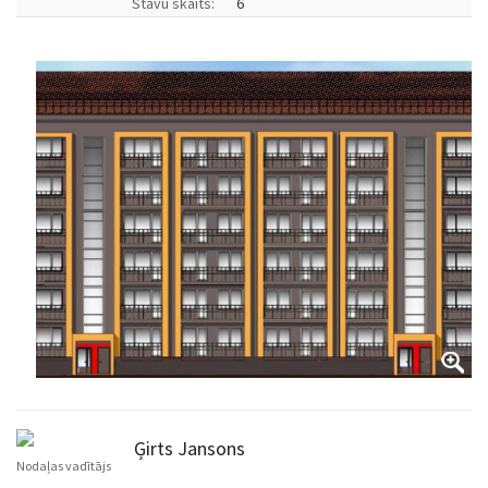
Stāvu skaits:
6
Ģirts Jansons
Nodaļas vadītājs