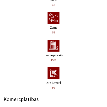
Mājas
48
Zeme
55
Jaunie projekti
1559
Izīrē dzīvokli
99
Komercplatības