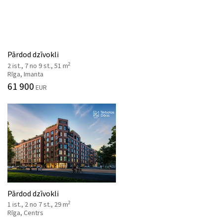
Pārdod dzīvokli
2
2 ist., 7 no 9 st., 51 m
Rīga, Imanta
61 900
EUR
Pārdod dzīvokli
2
1 ist., 2 no 7 st., 29 m
Rīga, Centrs