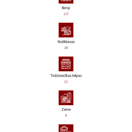
Biroji
117
Noliktavas
28
Tirdzniecības telpas
21
Zeme
8