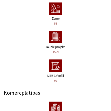
Zeme
55
Jaunie projekti
1559
Izīrē dzīvokli
99
Komercplatības