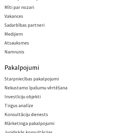
Mīti par nozari
Vakances
Sadarbības partneri
Medijiem
Atsauksmes
Namrunis
Pakalpojumi
Starpniecības pakalpojumi
Nekustamo īpašumu vērtēšana
Investīciju objekti
Tirgus analīze
Konsultāciju dienests
Mārketinga pakalpojumi
Juridiskās konsultācijas