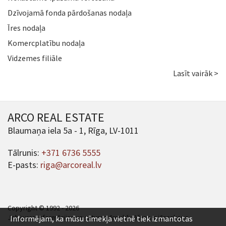
Dzīvojamā fonda pārdošanas nodaļa
Īres nodaļa
Komercplatību nodaļa
Vidzemes filiāle
Lasīt vairāk >
ARCO REAL ESTATE
Blaumaņa iela 5a - 1, Rīga, LV-1011
Tālrunis:
+371 6736 5555
E-pasts:
riga@arcoreal.lv
Copyright © 1992 - 2026
Jebkuras informācijas un satura pārpublicēšana ir jāsaskaņo.
Informējam, ka mūsu tīmekļa vietnē tiek izmantotas