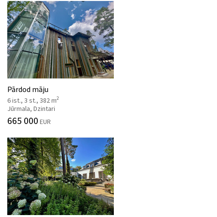
Pārdod māju
2
6 ist., 3 st., 382 m
Jūrmala, Dzintari
665 000
EUR