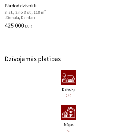
Pārdod dzīvokli
2
3 ist., 2 no 3 st., 118 m
Jūrmala, Dzintari
425 000
EUR
Dzīvojamās platības
Dzīvokļi
240
Mājas
50