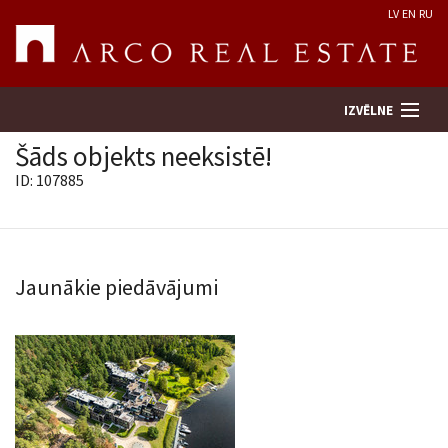
LV
EN
RU
IZVĒLNE
Šāds objekts neeksistē!
ID: 107885
Meklēt īpašumu
Novērtēt īpašumu
Jaunākie piedāvājumi
Uzņēmums
Pakalpojumi
Kontakti