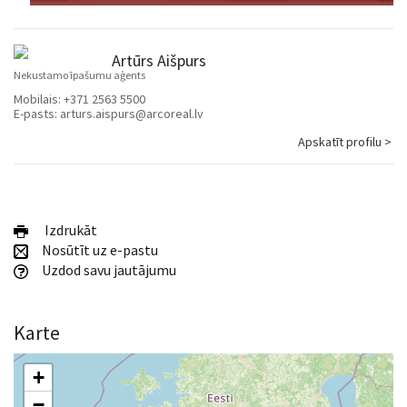
Artūrs Aišpurs
Nekustamo īpašumu aģents
Mobilais:
+371 2563 5500
E-pasts:
arturs.aispurs@arcoreal.lv
Apskatīt profilu >
Izdrukāt
Nosūtīt uz e-pastu
Uzdod savu jautājumu
Karte
+
−