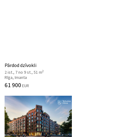
Pārdod dzīvokli
2
2 ist., 7 no 9 st., 51 m
Rīga, Imanta
61 900
EUR