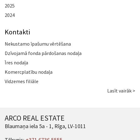
2025
2024
Kontakti
Nekustamo īpašumu vērtēšana
Dzīvojamā fonda pārdošanas nodaļa
Īres nodaļa
Komercplatību nodaļa
Vidzemes filiāle
Lasīt vairāk >
ARCO REAL ESTATE
Blaumaņa iela 5a - 1, Rīga, LV-1011
Tālrunis:
+371 6736 5555