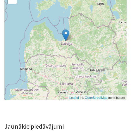
Leaflet
| ©
OpenStreetMap
contributors
Jaunākie piedāvājumi