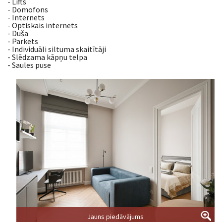
- Lifts
- Domofons
- Internets
- Optiskais internets
- Duša
- Parkets
- Individuāli siltuma skaitītāji
- Slēdzama kāpņu telpa
- Saules puse
Jauns piedāvājums