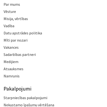
Par mums
Vēsture
Misija, vērtības
Vadība
Datu apstrādes politika
Mīti par nozari
Vakances
Sadarbības partneri
Medijiem
Atsauksmes
Namrunis
Pakalpojumi
Starpniecības pakalpojumi
Nekustamo īpašumu vērtēšana