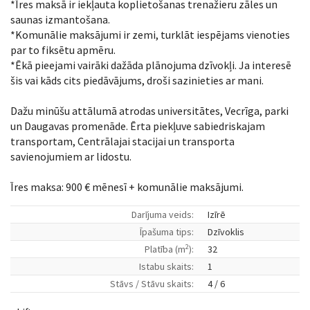
*Īres maksā ir iekļauta koplietošanas trenažieru zāles un
saunas izmantošana.
*Komunālie maksājumi ir zemi, turklāt iespējams vienoties
par to fiksētu apmēru.
*Ēkā pieejami vairāki dažāda plānojuma dzīvokļi. Ja interesē
šis vai kāds cits piedāvājums, droši sazinieties ar mani.
Dažu minūšu attālumā atrodas universitātes, Vecrīga, parki
un Daugavas promenāde. Ērta piekļuve sabiedriskajam
transportam, Centrālajai stacijai un transporta
savienojumiem ar lidostu.
Īres maksa: 900 € mēnesī + komunālie maksājumi.
Darījuma veids:
Izīrē
Īpašuma tips:
Dzīvoklis
2
Platība (m
):
32
Istabu skaits:
1
Stāvs / Stāvu skaits:
4 / 6