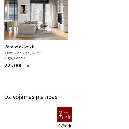
Pārdod dzīvokli
2
3 ist., 2 no 7 st., 68 m
Rīga, Centrs
225 000
EUR
Dzīvojamās platības
Dzīvokļi