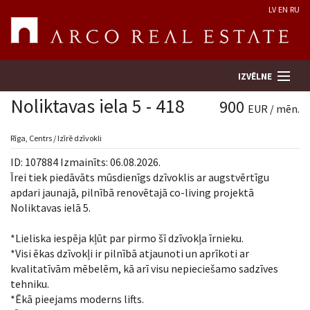
LV
EN
RU
IZVĒLNE
Noliktavas iela 5 - 418
900
EUR / mēn.
Meklēt īpašumu
Rīga, Centrs / Izīrē dzīvokli
ID: 107884 Izmainīts: 06.08.2026.
Novērtēt īpašumu
Īrei tiek piedāvāts mūsdienīgs dzīvoklis ar augstvērtīgu
apdari jaunajā, pilnībā renovētajā co-living projektā
Noliktavas ielā 5.
Uzņēmums
*Lieliska iespēja kļūt par pirmo šī dzīvokļa īrnieku.
Pakalpojumi
*Visi ēkas dzīvokļi ir pilnībā atjaunoti un aprīkoti ar
kvalitatīvām mēbelēm, kā arī visu nepieciešamo sadzīves
Kontakti
tehniku.
*Ēkā pieejams moderns lifts.