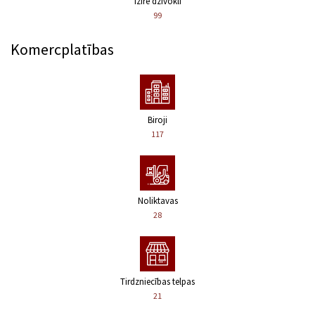
Izīrē dzīvokli
99
Komercplatības
Biroji
117
Noliktavas
28
Tirdzniecības telpas
21