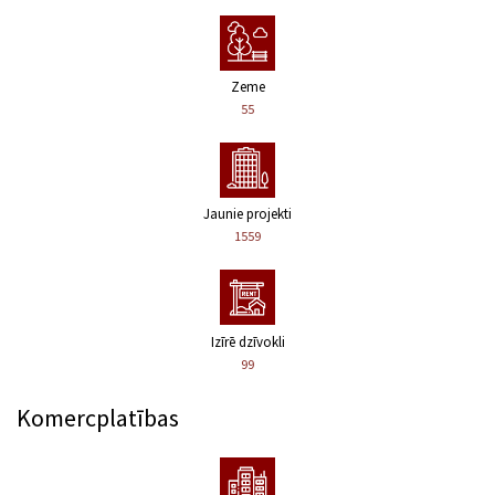
Zeme
55
Jaunie projekti
1559
Izīrē dzīvokli
99
Komercplatības