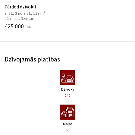
Pārdod dzīvokli
2
3 ist., 2 no 3 st., 118 m
Jūrmala, Dzintari
425 000
EUR
Dzīvojamās platības
Dzīvokļi
240
Mājas
50