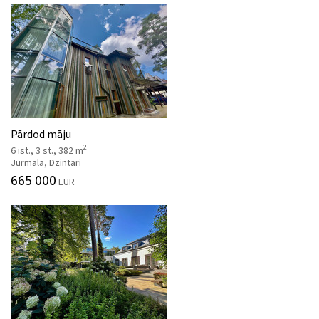
Pārdod māju
2
6 ist., 3 st., 382 m
Jūrmala, Dzintari
665 000
EUR