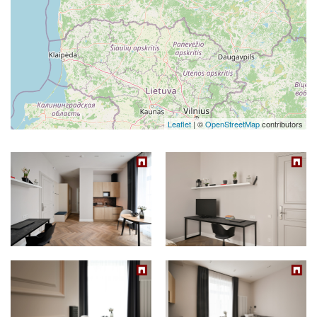
Leaflet
| ©
OpenStreetMap
contributors