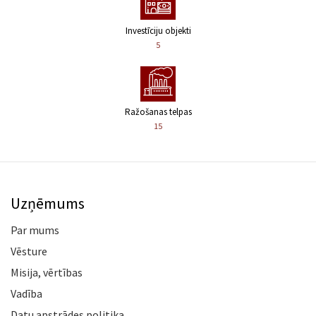
Investīciju objekti
5
Ražošanas telpas
15
Uzņēmums
Par mums
Vēsture
Misija, vērtības
Vadība
Datu apstrādes politika