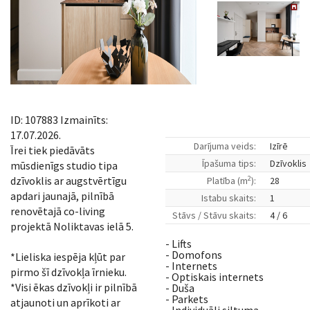
ID: 107883 Izmainīts:
17.07.2026.
Darījuma veids:
Izīrē
Īrei tiek piedāvāts
Īpašuma tips:
Dzīvoklis
mūsdienīgs studio tipa
2
dzīvoklis ar augstvērtīgu
Platība (m
):
28
apdari jaunajā, pilnībā
Istabu skaits:
1
renovētajā co-living
Stāvs / Stāvu skaits:
4 / 6
projektā Noliktavas ielā 5.
- Lifts
- Domofons
*Lieliska iespēja kļūt par
- Internets
pirmo šī dzīvokļa īrnieku.
- Optiskais internets
*Visi ēkas dzīvokļi ir pilnībā
- Duša
- Parkets
atjaunoti un aprīkoti ar