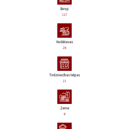
Biroji
117
Noliktavas
28
Tirdzniecības telpas
21
Zeme
8