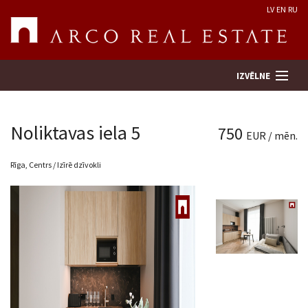
LV
EN
RU
IZVĒLNE
Noliktavas iela 5
750
EUR / mēn.
Meklēt īpašumu
Rīga, Centrs / Izīrē dzīvokli
Novērtēt īpašumu
Uzņēmums
Pakalpojumi
Kontakti