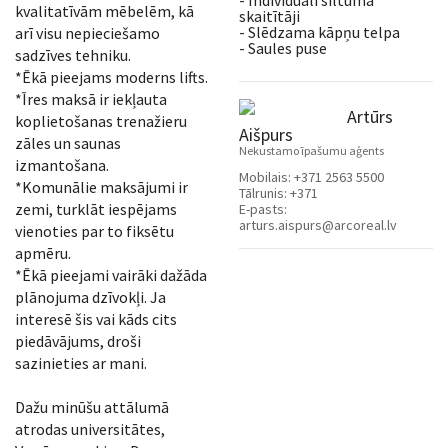
- Individuāli siltuma
kvalitatīvām mēbelēm, kā
skaitītāji
- Slēdzama kāpņu telpa
arī visu nepieciešamo
- Saules puse
sadzīves tehniku.
*Ēkā pieejams moderns lifts.
*Īres maksā ir iekļauta
Artūrs
koplietošanas trenažieru
Aišpurs
zāles un saunas
Nekustamo īpašumu aģents
izmantošana.
Mobilais:
+371 2563 5500
*Komunālie maksājumi ir
Tālrunis:
+371
zemi, turklāt iespējams
E-pasts:
arturs.aispurs@arcoreal.lv
vienoties par to fiksētu
apmēru.
*Ēkā pieejami vairāki dažāda
plānojuma dzīvokļi. Ja
interesē šis vai kāds cits
piedāvājums, droši
sazinieties ar mani.
Dažu minūšu attālumā
atrodas universitātes,