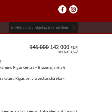
145 000
142 000
EUR
2
973.94 EUR / m
6.
r kamīnu Rīgas centrā – Blaumaņa iela 6
raksturu Rīgas centra vēsturiskā ēkā –
atsegtas ķieģeļu sienas, koka elementi, augsti