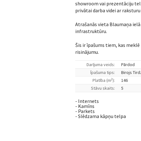
showroom vai prezentāciju tel
privātai darba videi ar raksturu
Atrašanās vieta Blaumaņa ielā 
infrastruktūru.
Šis ir īpašums tiem, kas meklē 
risinājumu.
Darījuma veids:
Pārdod
Īpašuma tips:
Birojs Tir
2
Platība (m
):
146
Stāvu skaits:
5
- Internets
- Kamīns
- Parkets
- Slēdzama kāpņu telpa