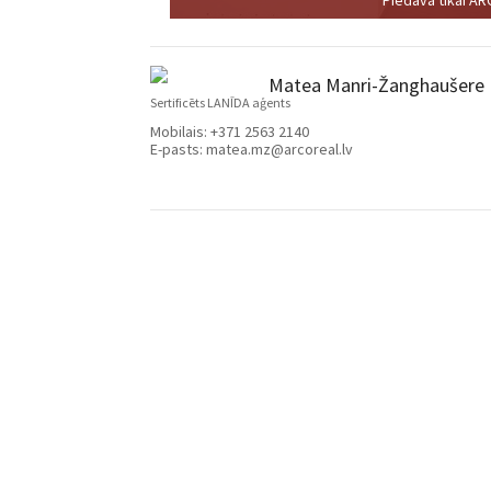
Matea Manri-Žanghaušere
Sertificēts LANĪDA aģents
Mobilais:
+371 2563 2140
E-pasts:
matea.mz@arcoreal.lv