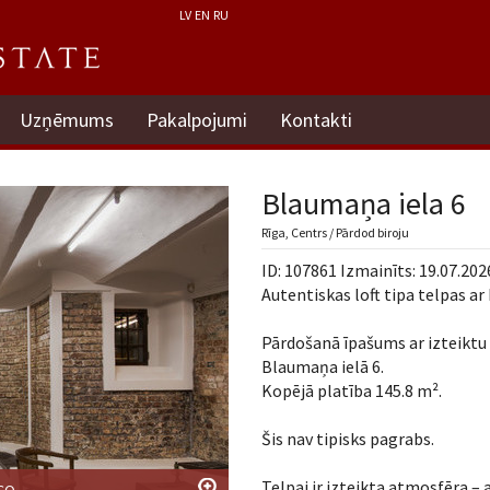
LV
EN
RU
Uzņēmums
Pakalpojumi
Kontakti
Blaumaņa iela 6
Rīga, Centrs / Pārdod biroju
ID: 107861 Izmainīts: 19.07.202
Autentiskas loft tipa telpas a
Pārdošanā īpašums ar izteiktu 
Blaumaņa ielā 6.
Kopējā platība 145.8 m².
Šis nav tipisks pagrabs.
Telpai ir izteikta atmosfēra – 
RCO