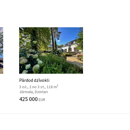
Pārdod dzīvokli
2
3 ist., 2 no 3 st., 118 m
Jūrmala, Dzintari
425 000
EUR