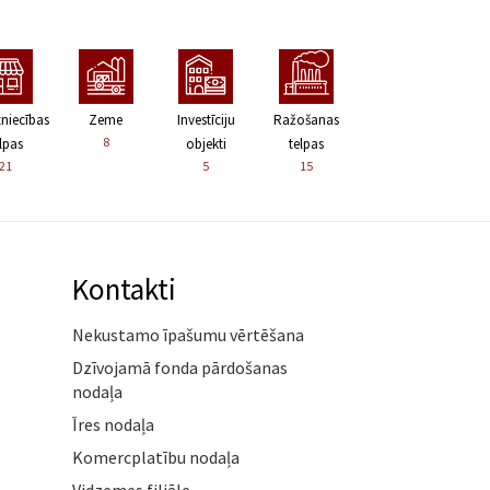
zniecības
Zeme
Investīciju
Ražošanas
8
lpas
objekti
telpas
21
5
15
Kontakti
Nekustamo īpašumu vērtēšana
Dzīvojamā fonda pārdošanas
nodaļa
Īres nodaļa
Komercplatību nodaļa