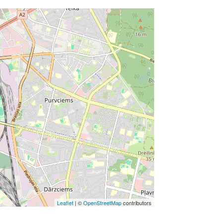
Leaflet
| ©
OpenStreetMap
contributors