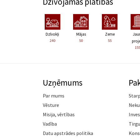
Dzīvojamās platības
Dzīvokļi
Mājas
Zeme
Jau
240
50
55
proje
15
Uzņēmums
Pa
Par mums
Star
Vēsture
Neku
Misija, vērtības
Inves
Vadība
Tirgu
Datu apstrādes politika
Konsu