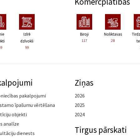
Komercplatības
nie
Izīrē
Biroji
Noliktavas
Tird
117
28
kti
dzīvokli
te
59
99
kalpojumi
Ziņas
pniecības pakalpojumi
2026
stamo īpašumu vērtēšana
2025
tīciju objekti
2024
s analīze
Tirgus pārskati
ltāciju dienests