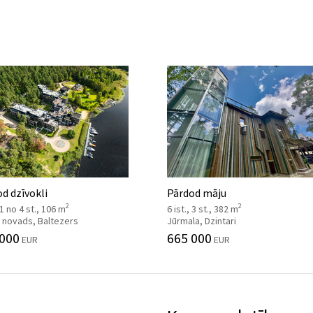
d dzīvokli
Pārdod māju
2
2
, 1 no 4 st., 106 m
6 ist., 3 st., 382 m
 novads, Baltezers
Jūrmala, Dzintari
 000
665 000
EUR
EUR