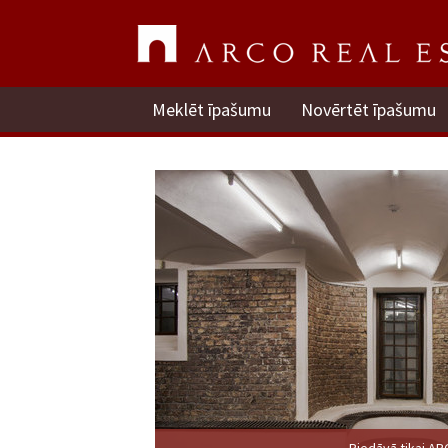
Meklēt īpašumu
Novērtēt īpašumu
Piedāvā tikai A