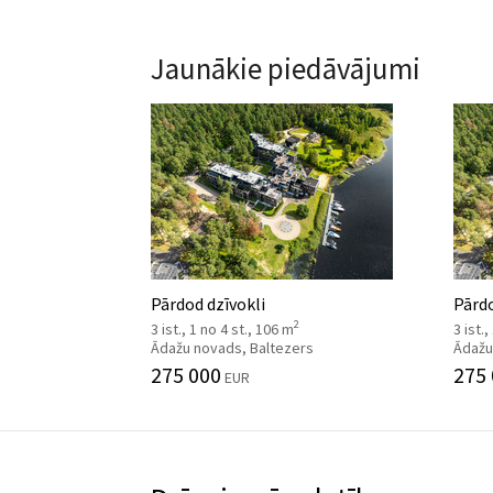
Jaunākie piedāvājumi
Pārdod dzīvokli
Pārdo
2
3 ist., 1 no 4 st., 106 m
3 ist.
Ādažu novads, Baltezers
Ādažu
275 000
275
EUR