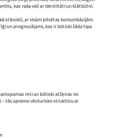
mīns, kas rada vidi ar identitāti un klātbūtni.
skā stāvoklī, ar visām pilsētas komunikācijām.
i un prognozējami, kas ir būtiski šāda tipa
sastopamas reti un būtiski atšķiras no
– tās apvieno vēsturisko struktūru ar
am