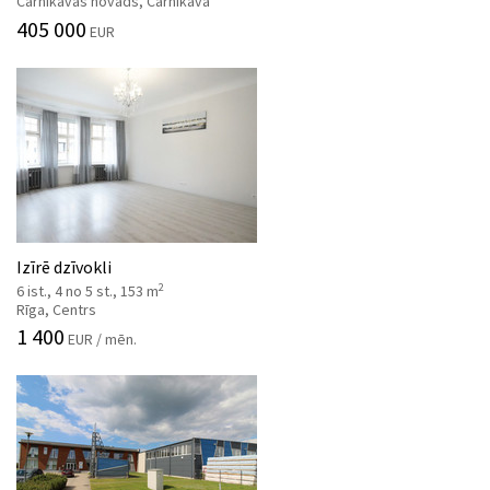
Carnikavas novads, Carnikava
405 000
EUR
Izīrē dzīvokli
2
6 ist., 4 no 5 st., 153 m
Rīga, Centrs
1 400
EUR / mēn.