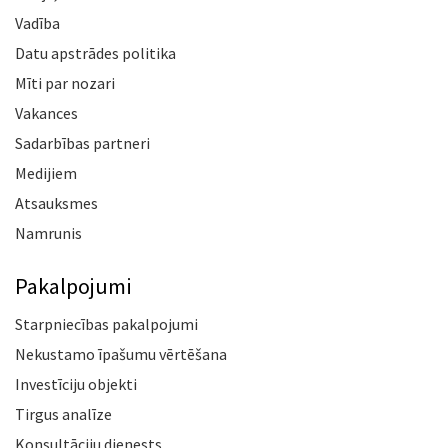
Vadība
Datu apstrādes politika
Mīti par nozari
Vakances
Sadarbības partneri
Medijiem
Atsauksmes
Namrunis
Pakalpojumi
Starpniecības pakalpojumi
Nekustamo īpašumu vērtēšana
Investīciju objekti
Tirgus analīze
Konsultāciju dienests