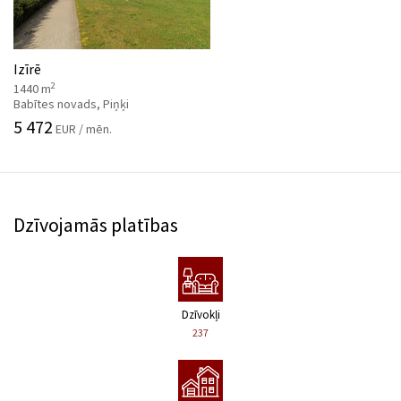
Izīrē
2
1440 m
Babītes novads, Piņķi
5 472
EUR / mēn.
Dzīvojamās platības
Dzīvokļi
237