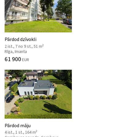
Pārdod dzīvokli
2
2 ist., 7 no 9 st., 51 m
Rīga, Imanta
61 900
EUR
Pārdod māju
2
4 ist., 1 st., 164 m