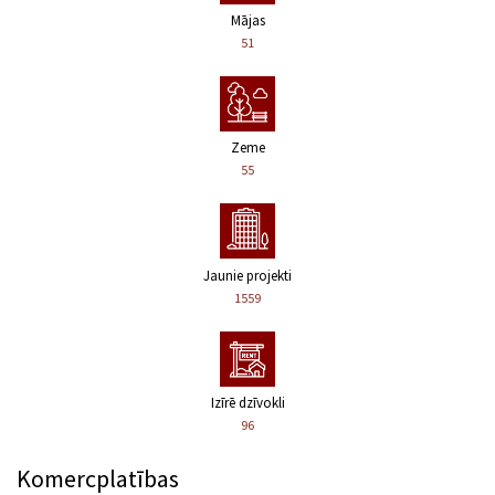
Mājas
51
Zeme
55
Jaunie projekti
1559
Izīrē dzīvokli
96
Komercplatības