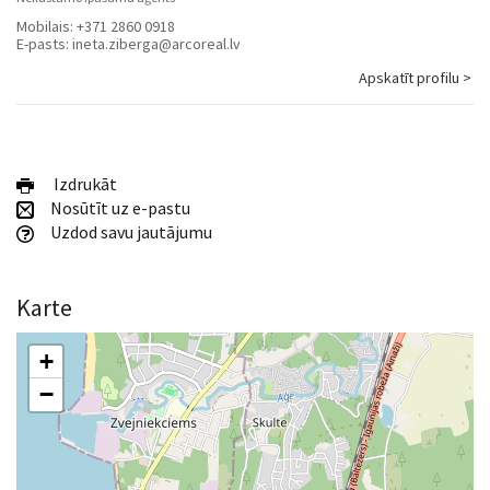
Mobilais:
+371 2860 0918
E-pasts:
ineta.ziberga@arcoreal.lv
Apskatīt profilu >
Izdrukāt
Nosūtīt uz e-pastu
Uzdod savu jautājumu
Karte
+
−