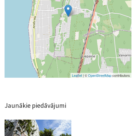
Leaflet
| ©
OpenStreetMap
contributors
Jaunākie piedāvājumi