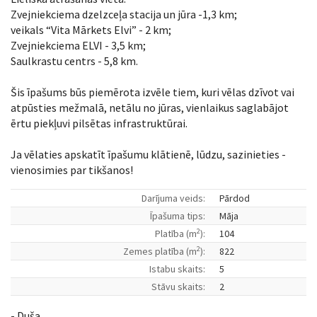
Zvejniekciema dzelzceļa stacija un jūra -1,3 km;
veikals “Vita Mārkets Elvi” - 2 km;
Zvejniekciema ELVI - 3,5 km;
Saulkrastu centrs - 5,8 km.
Šis īpašums būs piemērota izvēle tiem, kuri vēlas dzīvot vai
atpūsties mežmalā, netālu no jūras, vienlaikus saglabājot
ērtu piekļuvi pilsētas infrastruktūrai.
Ja vēlaties apskatīt īpašumu klātienē, lūdzu, sazinieties -
vienosimies par tikšanos!
Darījuma veids:
Pārdod
Īpašuma tips:
Māja
2
Platība (m
):
104
2
Zemes platība (m
):
822
Istabu skaits:
5
Stāvu skaits:
2
- Duša