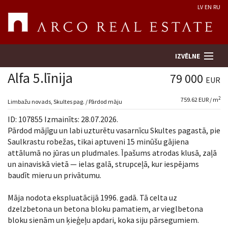
LV
EN
RU
IZVĒLNE
Alfa 5.līnija
79 000
EUR
2
759.62 EUR / m
Meklēt īpašumu
Limbažu novads, Skultes pag. / Pārdod māju
ID: 107855 Izmainīts: 28.07.2026.
Novērtēt īpašumu
Pārdod mājīgu un labi uzturētu vasarnīcu Skultes pagastā, pie
Saulkrastu robežas, tikai aptuveni 15 minūšu gājiena
attālumā no jūras un pludmales. Īpašums atrodas klusā, zaļā
Uzņēmums
un ainaviskā vietā — ielas galā, strupceļā, kur iespējams
baudīt mieru un privātumu.
Pakalpojumi
Māja nodota ekspluatācijā 1996. gadā. Tā celta uz
Kontakti
dzelzbetona un betona bloku pamatiem, ar vieglbetona
bloku sienām un ķieģeļu apdari, koka siju pārsegumiem.