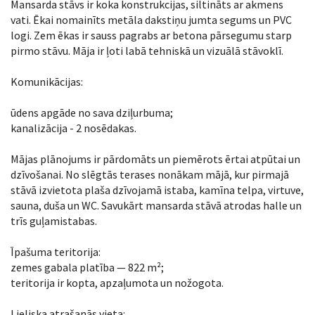
Mansarda stāvs ir koka konstrukcijas, siltināts ar akmens
vati. Ēkai nomainīts metāla dakstiņu jumta segums un PVC
logi. Zem ēkas ir sauss pagrabs ar betona pārsegumu starp
pirmo stāvu. Māja ir ļoti labā tehniskā un vizuālā stāvoklī.
Komunikācijas:
ūdens apgāde no sava dziļurbuma;
kanalizācija - 2 nosēdakas.
Mājas plānojums ir pārdomāts un piemērots ērtai atpūtai un
dzīvošanai. No slēgtās terases nonākam mājā, kur pirmajā
stāvā izvietota plaša dzīvojamā istaba, kamīna telpa, virtuve,
sauna, duša un WC. Savukārt mansarda stāvā atrodas halle un
trīs guļamistabas.
Īpašuma teritorija:
zemes gabala platība — 822 m²;
teritorija ir kopta, apzaļumota un nožogota.
Lieliska atrašanās vieta: