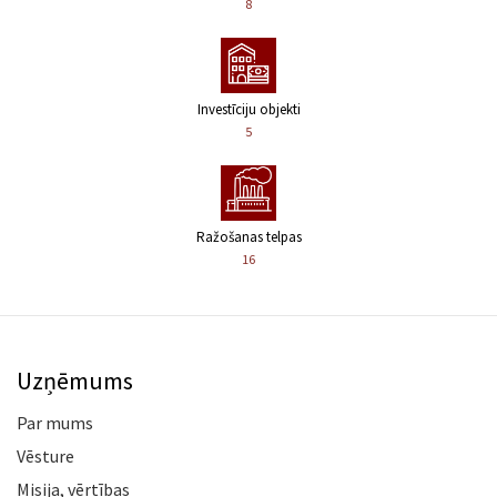
8
Investīciju objekti
5
Ražošanas telpas
16
Uzņēmums
Par mums
Vēsture
Misija, vērtības