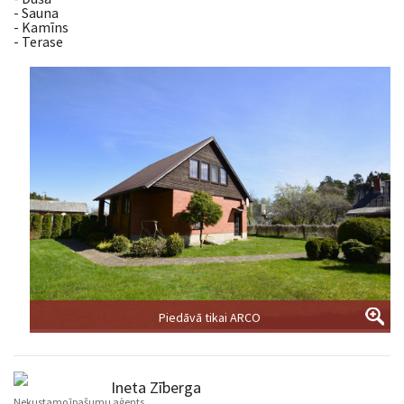
- Sauna
- Kamīns
- Terase
Piedāvā tikai ARCO
Ineta Zīberga
Nekustamo īpašumu aģents