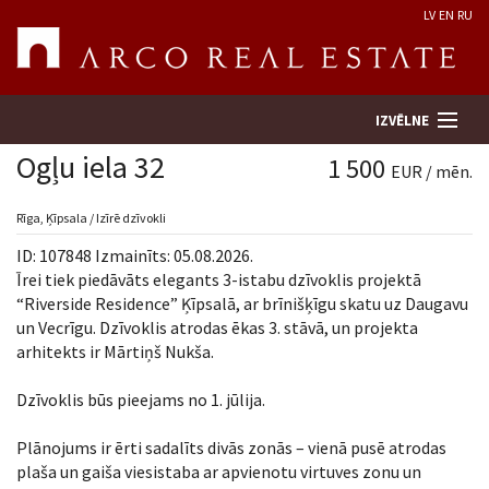
LV
EN
RU
IZVĒLNE
Ogļu iela 32
1 500
EUR / mēn.
Meklēt īpašumu
Rīga, Ķīpsala / Izīrē dzīvokli
ID: 107848 Izmainīts: 05.08.2026.
Novērtēt īpašumu
Īrei tiek piedāvāts elegants 3-istabu dzīvoklis projektā
“Riverside Residence” Ķīpsalā, ar brīnišķīgu skatu uz Daugavu
un Vecrīgu. Dzīvoklis atrodas ēkas 3. stāvā, un projekta
Uzņēmums
arhitekts ir Mārtiņš Nukša.
Pakalpojumi
Dzīvoklis būs pieejams no 1. jūlija.
Kontakti
Plānojums ir ērti sadalīts divās zonās – vienā pusē atrodas
plaša un gaiša viesistaba ar apvienotu virtuves zonu un