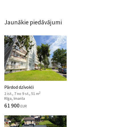
Jaunākie piedāvājumi
Pārdod dzīvokli
2
2 ist., 7 no 9 st., 51 m
Rīga, Imanta
61 900
EUR