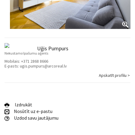
Uģis Pumpurs
Nekustamo īpašumu aģents
Mobilais:
+371 2868 8666
E-pasts:
ugis.pumpurs@arcoreal.lv
Apskatīt profilu >
Izdrukāt
Nosūtīt uz e-pastu
Uzdod savu jautājumu