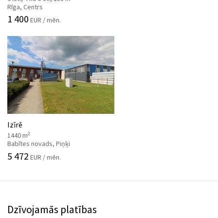
Rīga, Centrs
1 400
EUR / mēn.
Izīrē
2
1440 m
Babītes novads, Piņķi
5 472
EUR / mēn.
Dzīvojamās platības