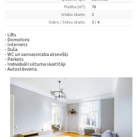
2
Platība (m
):
78
Istabu skaits:
3
Stāvs / Stāvu skaits:
3 / 4
- Lifts
- Domofons
- Internets
- Duša
- WC un vannasistaba atsevišķi
- Parkets
- Individuāli siltuma skaitītāji
- Autostāvvieta