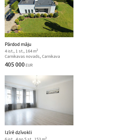
Pārdod māju
2
4 ist., 1 st., 164 m
Carnikavas novads, Carnikava
405 000
EUR
Izīrē dzīvokli
2
6 ist., 4 no 5 st., 153 m