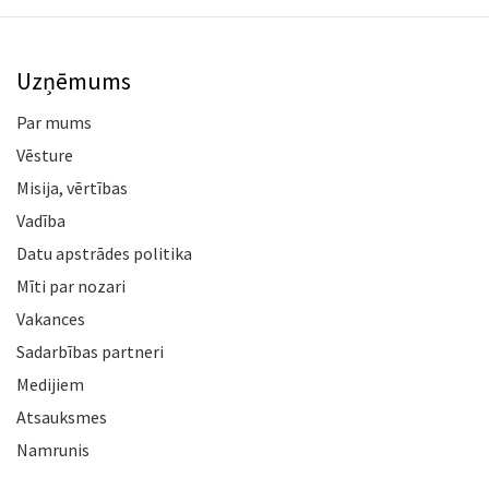
Uzņēmums
Par mums
Vēsture
Misija, vērtības
Vadība
Datu apstrādes politika
Mīti par nozari
Vakances
Sadarbības partneri
Medijiem
Atsauksmes
Namrunis