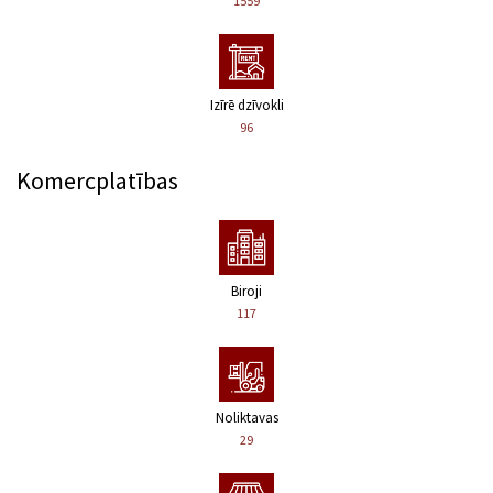
1559
Izīrē dzīvokli
96
Komercplatības
Biroji
117
Noliktavas
29