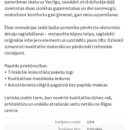
panorāmas skatu uz Vecrīgu, savukārt otrā dzīvokļa daļā
izvietotas divas izolētas guļamistabas un divi sanmezgli,
nodrošinot komfortu gan ģimenei, gan viesu uzņemšanai.
Ēkas renovācijas laikā īpaša uzmanība pievērsta vēsturisko
detaļu saglabāšanai – restaurēta kāpņu telpa, saglabāti
oriģinālie interjera elementi un uzstādīts jauns lifts. Dzīvoklī
izmantoti kvalitatīvi materiāli un pārdomāti tehniskie
risinājumi.
Papildu priekšrocības:
+ Trīskāršie koka stikla pakešu logi
+ Kvalitatīvas masīvkoka ārdurvis
+ Autostāvvieta slēgtā pagalmā bez papildu maksas
Lieliska izvēle tiem, kuri novērtē kvalitatīvu dzīves vidi,
arhitektūru un unikālu atrašanās vietu netālu no Rīgas
centra.
Darījuma veids:
Izīrē
Īpašuma tips:
Dzīvoklis