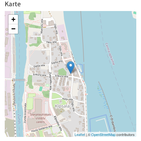
Karte
+
−
Leaflet
| ©
OpenStreetMap
contributors