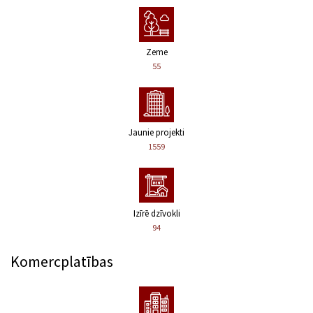
Zeme
55
Jaunie projekti
1559
Izīrē dzīvokli
94
Komercplatības