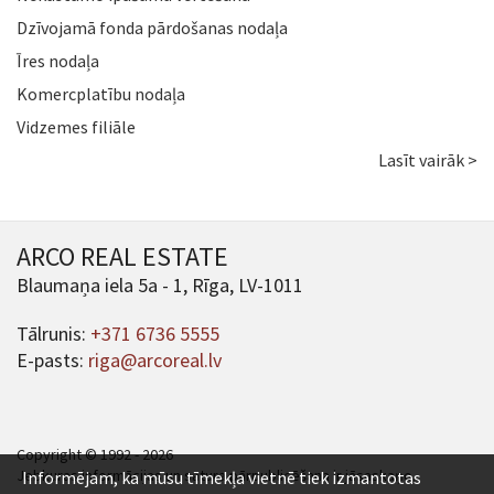
Dzīvojamā fonda pārdošanas nodaļa
Īres nodaļa
Komercplatību nodaļa
Vidzemes filiāle
Lasīt vairāk >
ARCO REAL ESTATE
Blaumaņa iela 5a - 1, Rīga, LV-1011
Tālrunis:
+371 6736 5555
E-pasts:
riga@arcoreal.lv
Copyright © 1992 - 2026
Jebkuras informācijas un satura pārpublicēšana ir jāsaskaņo.
Informējam, ka mūsu tīmekļa vietnē tiek izmantotas