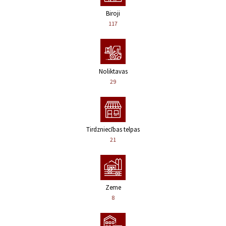
Biroji
117
Noliktavas
29
Tirdzniecības telpas
21
Zeme
8