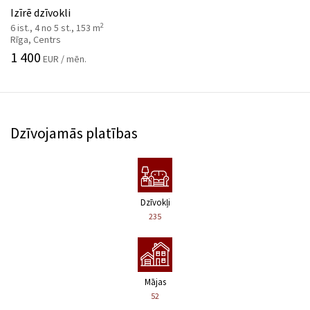
Izīrē dzīvokli
2
6 ist., 4 no 5 st., 153 m
Rīga, Centrs
1 400
EUR / mēn.
Dzīvojamās platības
Dzīvokļi
235
Mājas
52