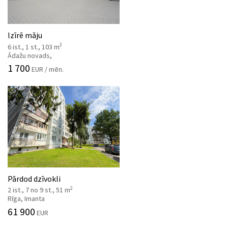
Izīrē māju
2
6 ist., 1 st., 103 m
Ādažu novads,
1 700
EUR / mēn.
Pārdod dzīvokli
2
2 ist., 7 no 9 st., 51 m
Rīga, Imanta
61 900
EUR