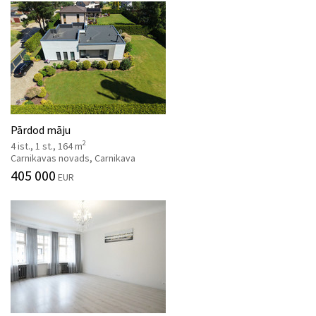
Pārdod māju
2
4 ist., 1 st., 164 m
Carnikavas novads, Carnikava
405 000
EUR