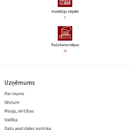
Investīciju objekti
5
Ražošanas telpas
16
Uzņēmums
Par mums
Vēsture
Misija, vērtības
Vadība
Datu apstrādes politika