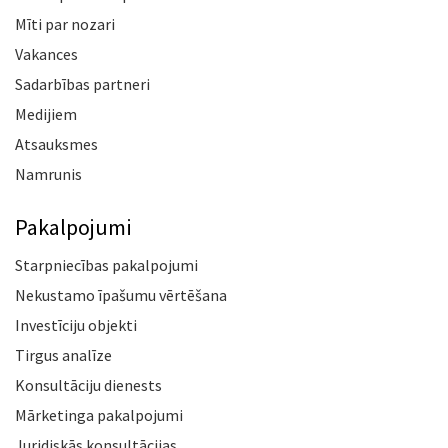
Mīti par nozari
Vakances
Sadarbības partneri
Medijiem
Atsauksmes
Namrunis
Pakalpojumi
Starpniecības pakalpojumi
Nekustamo īpašumu vērtēšana
Investīciju objekti
Tirgus analīze
Konsultāciju dienests
Mārketinga pakalpojumi
Juridiskās konsultācijas