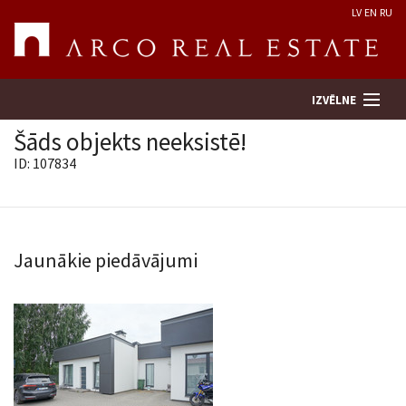
LV
EN
RU
IZVĒLNE
Šāds objekts neeksistē!
ID: 107834
Meklēt īpašumu
Novērtēt īpašumu
Jaunākie piedāvājumi
Uzņēmums
Pakalpojumi
Kontakti