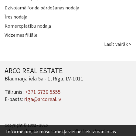
Dzīvojamā fonda pārdošanas nodaļa
Īres nodaļa
Komercplatību nodaļa
Vidzemes filiāle
Lasīt vairāk >
ARCO REAL ESTATE
Blaumaņa iela 5a - 1, Rīga, LV-1011
Tālrunis:
+371 6736 5555
E-pasts:
riga@arcoreal.lv
Copyright © 1992 - 2026
Jebkuras informācijas un satura pārpublicēšana ir jāsaskaņo.
Informējam, ka mūsu tīmekļa vietnē tiek izmantotas