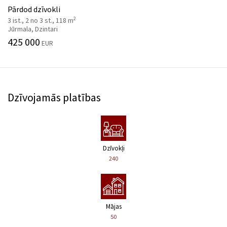
Pārdod dzīvokli
2
3 ist., 2 no 3 st., 118 m
Jūrmala, Dzintari
425 000
EUR
Dzīvojamās platības
Dzīvokļi
240
Mājas
50