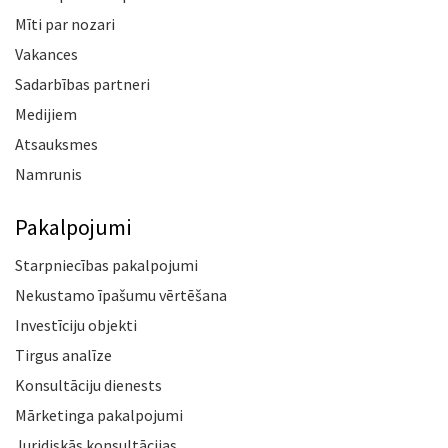
Mīti par nozari
Vakances
Sadarbības partneri
Medijiem
Atsauksmes
Namrunis
Pakalpojumi
Starpniecības pakalpojumi
Nekustamo īpašumu vērtēšana
Investīciju objekti
Tirgus analīze
Konsultāciju dienests
Mārketinga pakalpojumi
Juridiskās konsultācijas