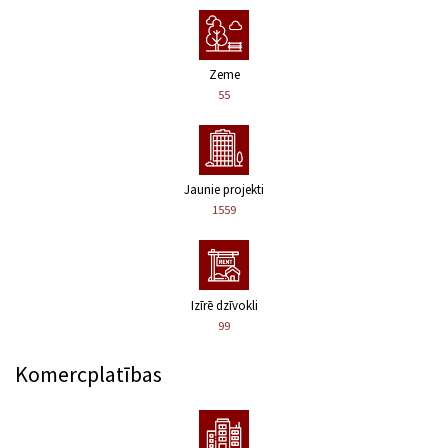
Zeme
55
Jaunie projekti
1559
Izīrē dzīvokli
99
Komercplatības