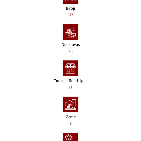
Biroji
117
Noliktavas
28
Tirdzniecības telpas
21
Zeme
8