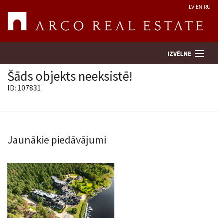
LV
EN
RU
IZVĒLNE
Šāds objekts neeksistē!
ID: 107831
Meklēt īpašumu
Novērtēt īpašumu
Jaunākie piedāvājumi
Uzņēmums
Pakalpojumi
Kontakti