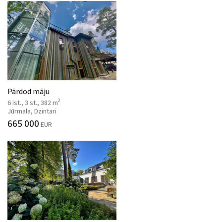
Pārdod māju
2
6 ist., 3 st., 382 m
Jūrmala, Dzintari
665 000
EUR