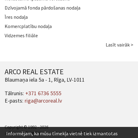
Dzīvojamā fonda pārdošanas nodaļa
Īres nodaļa
Komercplatību nodaļa
Vidzemes filiāle
Lasīt vairāk >
ARCO REAL ESTATE
Blaumaņa iela 5a - 1, Rīga, LV-1011
Tālrunis:
+371 6736 5555
E-pasts:
riga@arcoreal.lv
Copyright © 1992 - 2026
Jebkuras informācijas un satura pārpublicēšana ir jāsaskaņo.
Informējam, ka mūsu tīmekļa vietnē tiek izmantotas