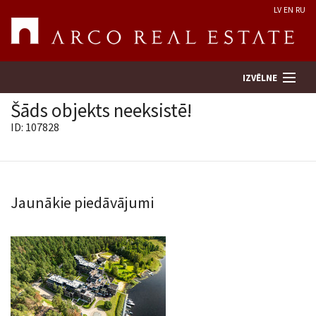
LV
EN
RU
IZVĒLNE
Šāds objekts neeksistē!
ID: 107828
Meklēt īpašumu
Novērtēt īpašumu
Jaunākie piedāvājumi
Uzņēmums
Pakalpojumi
Kontakti