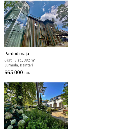
Pārdod māju
2
6 ist., 3 st., 382 m
Jūrmala, Dzintari
665 000
EUR