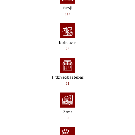
Biroji
117
Noliktavas
28
Tirdzniecības telpas
21
Zeme
8