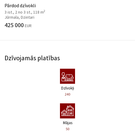
Pārdod dzīvokli
2
3 ist., 2 no 3 st., 118 m
Jūrmala, Dzintari
425 000
EUR
Dzīvojamās platības
Dzīvokļi
240
Mājas
50