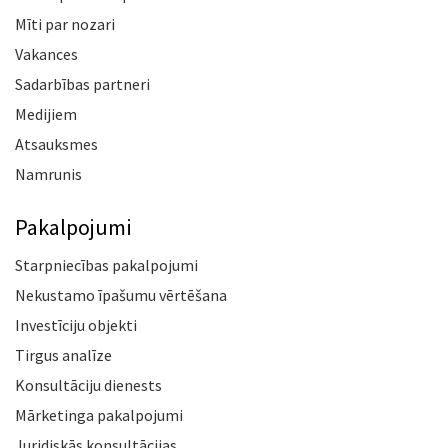
Mīti par nozari
Vakances
Sadarbības partneri
Medijiem
Atsauksmes
Namrunis
Pakalpojumi
Starpniecības pakalpojumi
Nekustamo īpašumu vērtēšana
Investīciju objekti
Tirgus analīze
Konsultāciju dienests
Mārketinga pakalpojumi
Juridiskās konsultācijas