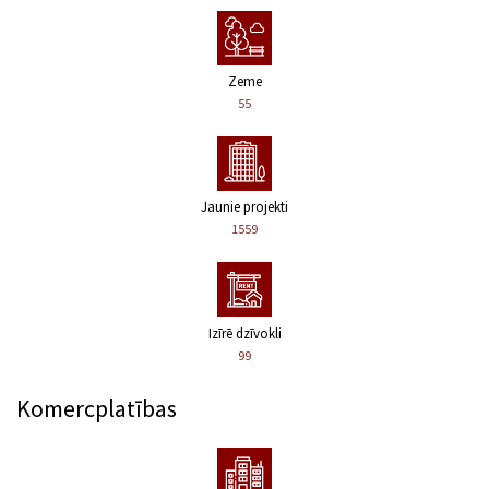
Zeme
55
Jaunie projekti
1559
Izīrē dzīvokli
99
Komercplatības