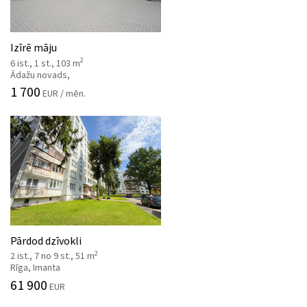
Izīrē māju
2
6 ist., 1 st., 103 m
Ādažu novads,
1 700
EUR / mēn.
Pārdod dzīvokli
2
2 ist., 7 no 9 st., 51 m
Rīga, Imanta
61 900
EUR