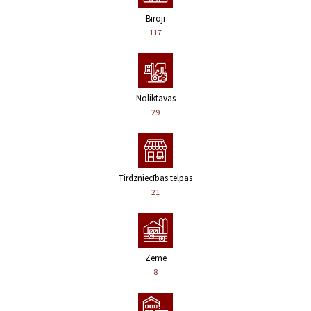
Biroji
117
Noliktavas
29
Tirdzniecības telpas
21
Zeme
8