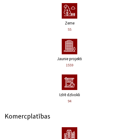
Zeme
55
Jaunie projekti
1559
Izīrē dzīvokli
94
Komercplatības