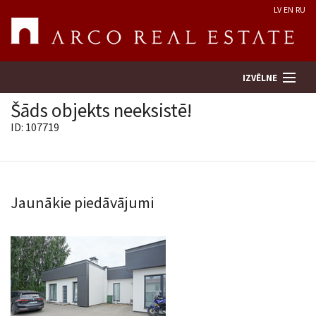
LV
EN
RU
IZVĒLNE
Šāds objekts neeksistē!
ID: 107719
Meklēt īpašumu
Novērtēt īpašumu
Jaunākie piedāvājumi
Uzņēmums
Pakalpojumi
Kontakti