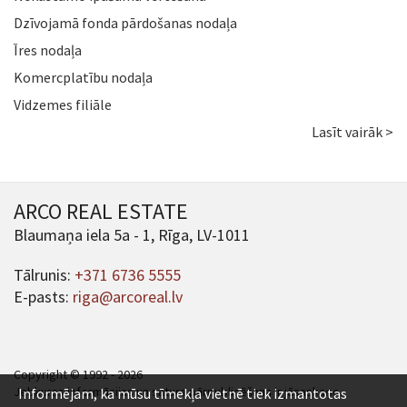
Dzīvojamā fonda pārdošanas nodaļa
Īres nodaļa
Komercplatību nodaļa
Vidzemes filiāle
Lasīt vairāk >
ARCO REAL ESTATE
Blaumaņa iela 5a - 1, Rīga, LV-1011
Tālrunis:
+371 6736 5555
E-pasts:
riga@arcoreal.lv
Copyright © 1992 - 2026
Jebkuras informācijas un satura pārpublicēšana ir jāsaskaņo.
Informējam, ka mūsu tīmekļa vietnē tiek izmantotas