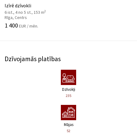
Izīrē dzīvokli
2
6 ist., 4 no 5 st., 153 m
Rīga, Centrs
1 400
EUR / mēn.
Dzīvojamās platības
Dzīvokļi
235
Mājas
52