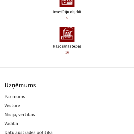
Investīciju objekti
5
Ražošanas telpas
16
Uzņēmums
Par mums
Vēsture
Misija, vērtības
Vadība
Datu apstrādes politika