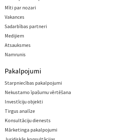
Mīti par nozari
Vakances
Sadarbības partneri
Medijiem
Atsauksmes
Namrunis
Pakalpojumi
Starpniecības pakalpojumi
Nekustamo īpašumu vērtēšana
Investīciju objekti
Tirgus analīze
Konsultāciju dienests
Mārketinga pakalpojumi
Juridiskās konsultācijas