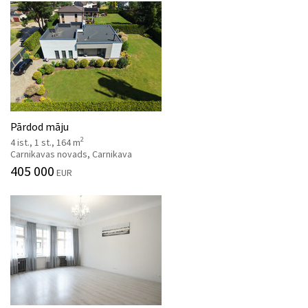
Pārdod māju
2
4 ist., 1 st., 164 m
Carnikavas novads, Carnikava
405 000
EUR