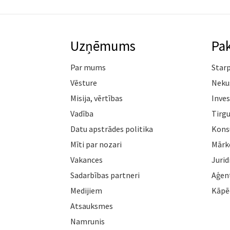
Uzņēmums
Pa
Par mums
Star
Vēsture
Neku
Misija, vērtības
Inves
Vadība
Tirgu
Datu apstrādes politika
Konsu
Mīti par nozari
Mārk
Vakances
Jurid
Sadarbības partneri
Aģen
Medijiem
Kāpē
Atsauksmes
Namrunis