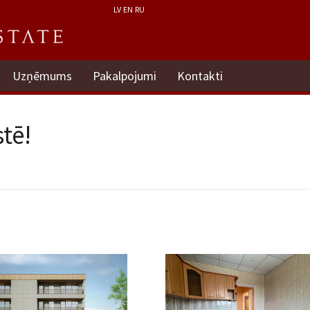
LV
EN
RU
Uzņēmums
Pakalpojumi
Kontakti
tē!