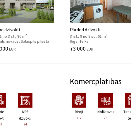
d dzīvokli
Pārdod dzīvokli
2
2
 1 no 3 st., 80 m
3 ist., 8 no 9 st., 61 m
ils novads, Salaspils pilsēta
Rīga, Teika
 000
73 000
EUR
EUR
Komercplatības
nie
Izīrē
Biroji
Noliktavas
Tird
117
28
kti
dzīvokli
te
59
94