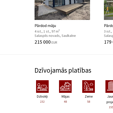
Pārdod māju
Pārdo
2
4 ist., 1 st., 97 m
3 ist.,
Salaspils novads, Saulkalne
Salasp
215 000
179
EUR
Dzīvojamās platības
Dzīvokļi
Mājas
Zeme
Jau
232
48
58
proje
15