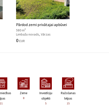
Pārdod zemi privātajai apbūvei
2
580 m
Limbažu novads, Vārzas
0
EUR
zniecības
Zeme
Investīciju
Ražošanas
8
lpas
objekti
telpas
21
5
15