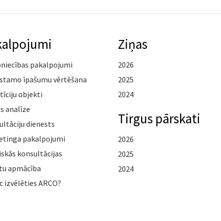
kalpojumi
Ziņas
pniecības pakalpojumi
2026
stamo īpašumu vērtēšana
2025
tīciju objekti
2024
s analīze
Tirgus pārskati
ltāciju dienests
etinga pakalpojumi
2026
iskās konsultācijas
2025
tu apmācība
2024
c izvēlēties ARCO?