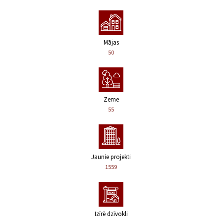
Mājas
50
Zeme
55
Jaunie projekti
1559
Izīrē dzīvokli