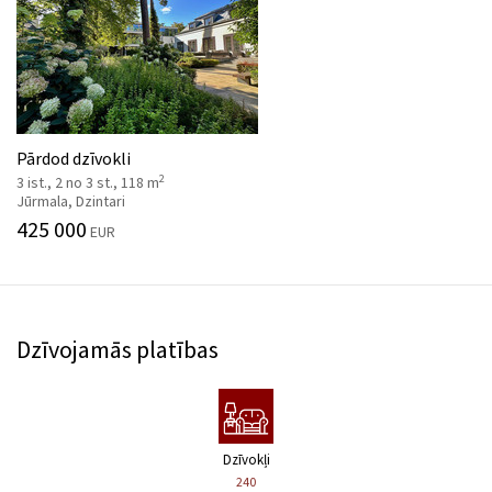
Pārdod dzīvokli
2
3 ist., 2 no 3 st., 118 m
Jūrmala, Dzintari
425 000
EUR
Dzīvojamās platības
Dzīvokļi
240