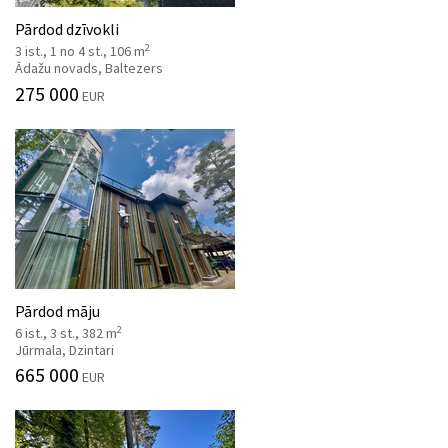
Pārdod dzīvokli
2
3 ist., 1 no 4 st., 106 m
Ādažu novads, Baltezers
275 000
EUR
Pārdod māju
2
6 ist., 3 st., 382 m
Jūrmala, Dzintari
665 000
EUR