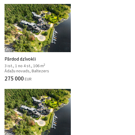
Pārdod dzīvokli
2
3 ist., 1 no 4 st., 106 m
Ādažu novads, Baltezers
275 000
EUR