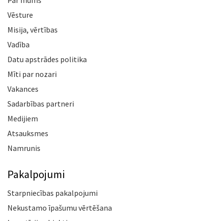
Par mums
Vēsture
Misija, vērtības
Vadība
Datu apstrādes politika
Mīti par nozari
Vakances
Sadarbības partneri
Medijiem
Atsauksmes
Namrunis
Pakalpojumi
Starpniecības pakalpojumi
Nekustamo īpašumu vērtēšana