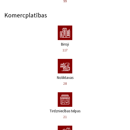
99
Komercplatības
Biroji
117
Noliktavas
28
Tirdzniecības telpas
21