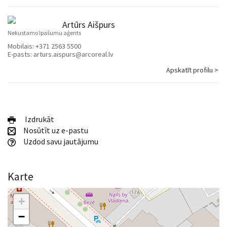
Artūrs Aišpurs
Nekustamo īpašumu aģents
Mobilais:
+371 2563 5500
E-pasts:
arturs.aispurs@arcoreal.lv
Apskatīt profilu >
Izdrukāt
Nosūtīt uz e-pastu
Uzdod savu jautājumu
Karte
+
−