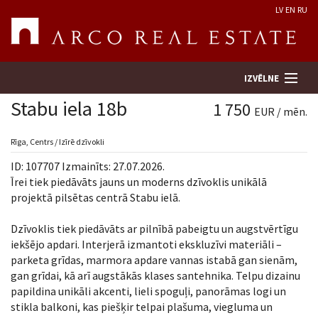
LV
EN
RU
IZVĒLNE
Stabu iela 18b
1 750
EUR / mēn.
Meklēt īpašumu
Rīga, Centrs / Izīrē dzīvokli
ID: 107707 Izmainīts: 27.07.2026.
Novērtēt īpašumu
Īrei tiek piedāvāts jauns un moderns dzīvoklis unikālā
projektā pilsētas centrā Stabu ielā.
Uzņēmums
Dzīvoklis tiek piedāvāts ar pilnībā pabeigtu un augstvērtīgu
iekšējo apdari. Interjerā izmantoti ekskluzīvi materiāli –
Pakalpojumi
parketa grīdas, marmora apdare vannas istabā gan sienām,
gan grīdai, kā arī augstākās klases santehnika. Telpu dizainu
Kontakti
papildina unikāli akcenti, lieli spoguļi, panorāmas logi un
stikla balkoni, kas piešķir telpai plašuma, viegluma un