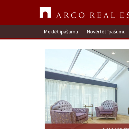
Meklēt īpašumu
Novērtēt īpašumu
Jauns piedāvāj