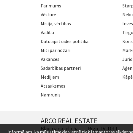
Par mums
Star
Vēsture
Neku
Misija, vērtības
Inves
Vadība
Tirgu
Datu apstrādes politika
Konsu
Mīti par nozari
Mārk
Vakances
Jurid
Sadarbības partneri
Aģen
Medijiem
Kāpē
Atsauksmes
Namrunis
ARCO REAL ESTATE
Blaumaņa iela 5a - 1, Rīga, LV-1011
Informējam, ka mūsu tīmekļa vietnē tiek izmantotas sīkdatnes (c