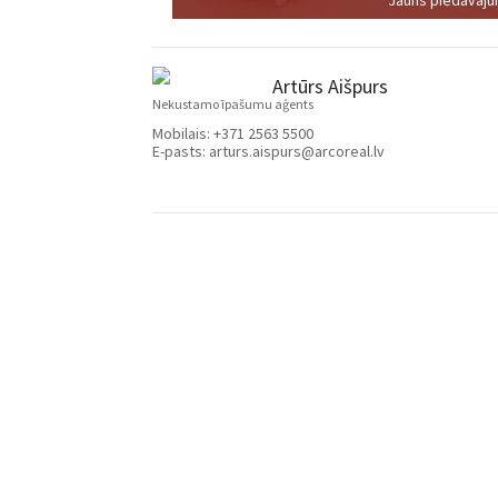
Artūrs Aišpurs
Nekustamo īpašumu aģents
Mobilais:
+371 2563 5500
E-pasts:
arturs.aispurs@arcoreal.lv