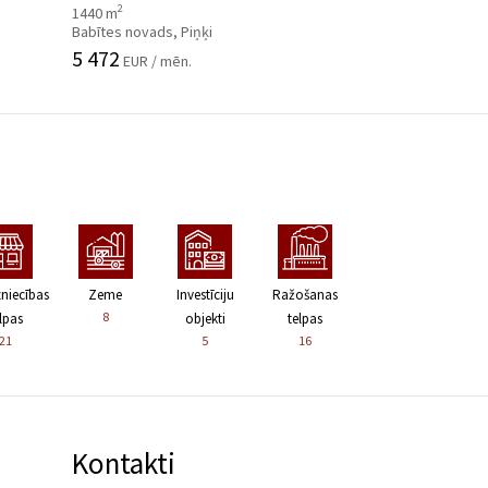
2
1440 m
Babītes novads, Piņķi
5 472
EUR / mēn.
zniecības
Zeme
Investīciju
Ražošanas
8
lpas
objekti
telpas
21
5
16
Kontakti