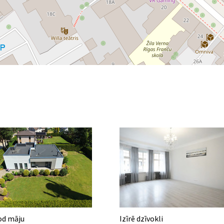
od māju
Izīrē dzīvokli