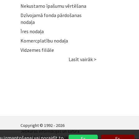
Nekustamo īpašumu vērtēšana
Dzīvojamā fonda pārdošanas
nodaļa
Īres nodaļa
Komercplatību nodaļa
Vidzemes filiāle
Lasīt vairāk >
Copyright © 1992 - 2026
Jebkuras informācijas un satura
pārpublicēšana ir jāsaskaņo.
ņu izmantošanai vai noraidīt to.
Es
Es