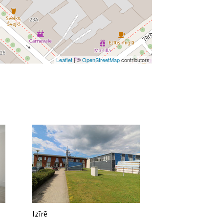
Leaflet
| ©
OpenStreetMap
contributors
Izīrē