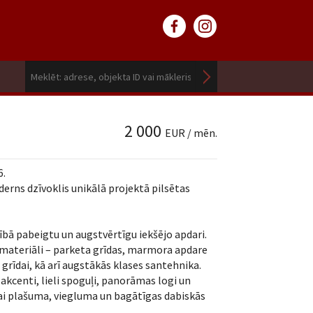
2 000
EUR / mēn.
6.
derns dzīvoklis unikālā projektā pilsētas
nībā pabeigtu un augstvērtīgu iekšējo apdari.
 materiāli – parketa grīdas, marmora apdare
grīdai, kā arī augstākās klases santehnika.
 akcenti, lieli spoguļi, panorāmas logi un
lpai plašuma, viegluma un bagātīgas dabiskās