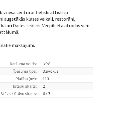
biznesa centrā ar lieliski attīstītu
i augstākās klases veikali, restorāni,
 kā arī Dailes teātris. Vecpilsēta atrodas vien
attālumā.
unālie maksājumi.
Darījuma veids:
Izīrē
Īpašuma tips:
Dzīvoklis
2
Platība (m
):
113
Istabu skaits:
2
Stāvs / Stāvu skaits:
6 / 7