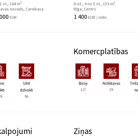
2
2
 1 st., 164 m
6 ist., 4 no 5 st., 153 m
kavas novads, Carnikava
Rīga, Centrs
 000
1 400
EUR
EUR / mēn.
Komercplatības
nie
Izīrē
Biroji
Noliktavas
Tird
117
29
kti
dzīvokli
te
59
96
kalpojumi
Ziņas