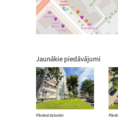
Jaunākie piedāvājumi
Pārdod dzīvokli
Pārd