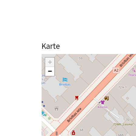
Karte
+
−