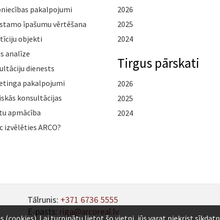
pniecības pakalpojumi
2026
stamo īpašumu vērtēšana
2025
tīciju objekti
2024
s analīze
Tirgus pārskati
ltāciju dienests
etinga pakalpojumi
2026
iskās konsultācijas
2025
tu apmācība
2024
c izvēlēties ARCO?
Tālrunis:
+371 6736 5555
E-pasts:
riga@arcoreal.lv
ookies). Lai turpinātu lietot šo vietni, jūs varat piekrist sīkdat