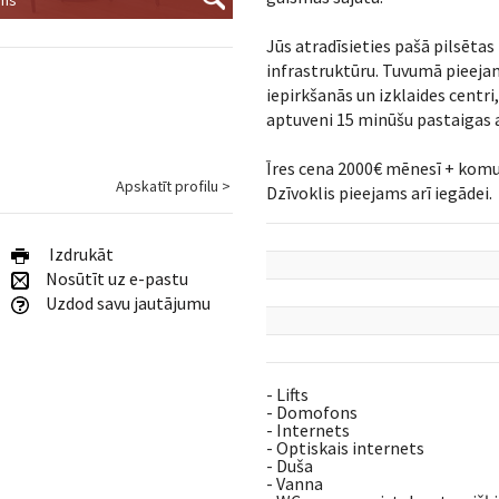
Jūs atradīsieties pašā pilsētas 
infrastruktūru. Tuvumā pieejam
iepirkšanās un izklaides centri,
aptuveni 15 minūšu pastaigas 
Īres cena 2000€ mēnesī + kom
Apskatīt profilu >
Dzīvoklis pieejams arī iegādei.
Izdrukāt
Nosūtīt uz e-pastu
Uzdod savu jautājumu
- Lifts
- Domofons
- Internets
- Optiskais internets
- Duša
- Vanna