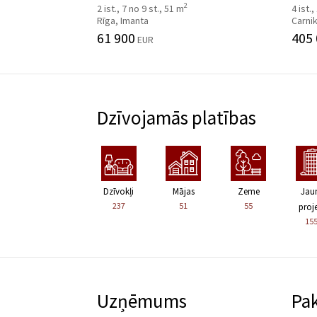
2
2 ist., 7 no 9 st., 51 m
4 ist.,
Rīga, Imanta
Carni
61 900
405
EUR
Dzīvojamās platības
Dzīvokļi
Mājas
Zeme
Jau
237
51
55
proje
15
Uzņēmums
Pa