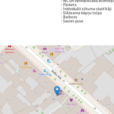
- WC un vannasistaba atsevišķi
- Parkets
- Individuāli siltuma skaitītāji
- Slēdzama kāpņu telpa
- Balkons
- Saules puse