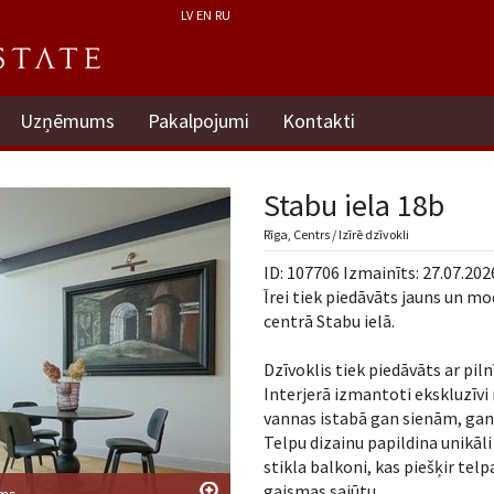
LV
EN
RU
Uzņēmums
Pakalpojumi
Kontakti
Stabu iela 18b
Rīga, Centrs / Izīrē dzīvokli
ID: 107706 Izmainīts: 27.07.202
Īrei tiek piedāvāts jauns un mo
centrā Stabu ielā.
Dzīvoklis tiek piedāvāts ar pil
Interjerā izmantoti ekskluzīvi
vannas istabā gan sienām, gan 
Telpu dizainu papildina unikāli
stikla balkoni, kas piešķir te
gaismas sajūtu.
ums