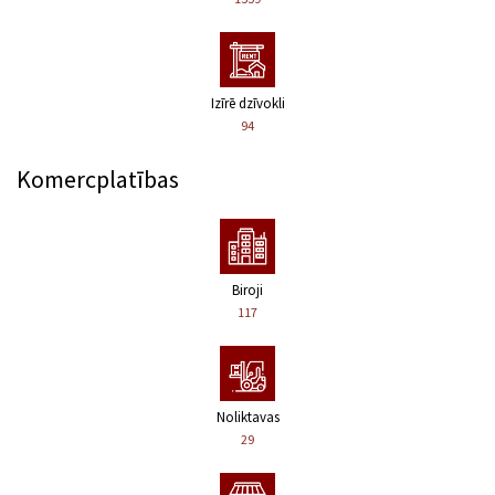
Izīrē dzīvokli
94
Komercplatības
Biroji
117
Noliktavas
29