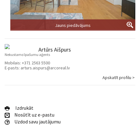
Jauns piedāvājums
Artūrs Aišpurs
Nekustamo īpašumu aģents
Mobilais:
+371 2563 5500
E-pasts:
arturs.aispurs@arcoreal.lv
Apskatīt profilu >
Izdrukāt
Nosūtīt uz e-pastu
Uzdod savu jautājumu