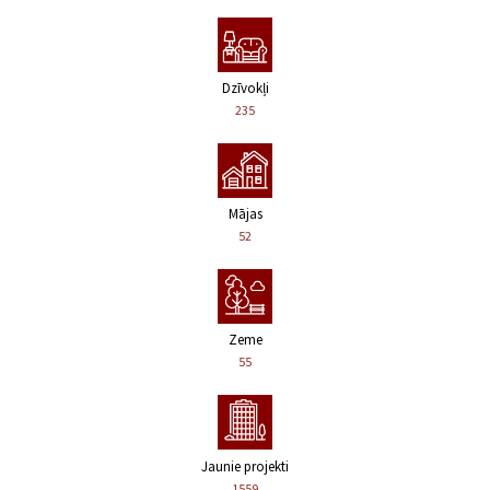
Dzīvokļi
235
Mājas
52
Zeme
55
Jaunie projekti
1559