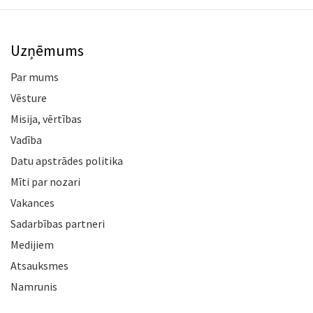
Uzņēmums
Par mums
Vēsture
Misija, vērtības
Vadība
Datu apstrādes politika
Mīti par nozari
Vakances
Sadarbības partneri
Medijiem
Atsauksmes
Namrunis