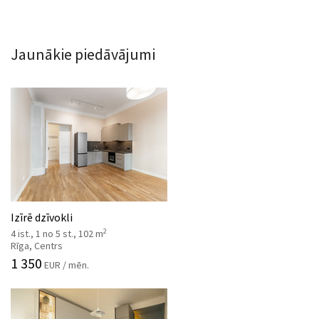
Jaunākie piedāvājumi
Izīrē dzīvokli
2
4 ist., 1 no 5 st., 102 m
Rīga, Centrs
1 350
EUR / mēn.