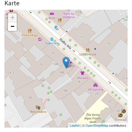
Karte
+
−
Leaflet
| ©
OpenStreetMap
contributors