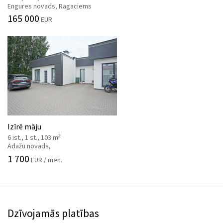
Engures novads, Ragaciems
165 000
EUR
Izīrē māju
2
6 ist., 1 st., 103 m
Ādažu novads,
1 700
EUR / mēn.
Dzīvojamās platības