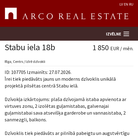
LV
EN
RU
IZVĒLNE
Stabu iela 18b
1 850
EUR / mēn.
Meklēt īpašumu
Rīga, Centrs / Izīrē dzīvokli
ID: 107705 Izmainīts: 27.07.2026.
Novērtēt īpašumu
Īrei tiek piedāvāts jauns un moderns dzīvoklis unikālā
projektā pilsētas centrā Stabu ielā.
Uzņēmums
Dzīvokļa izkārtojums: plaša dzīvojamā istaba apvienota ar
virtuves zonu, 2 izolētas guļamistabas, galvenajai
Pakalpojumi
guļamistabai sava atsevišķa garderobe un vannasistaba, 2
sanmezgli, balkons.
Kontakti
Dzīvoklis tiek piedāvāts ar pilnībā pabeigtu un augstvērtīgu