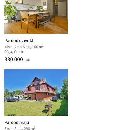
Pārdod dzīvokli
2
4 ist., 2 no 6 st., 100 m
Rīga, Centrs
330 000
EUR
Pārdod māju
2
6 ist., 3 st., 290 m