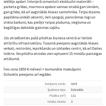
iekšējo apdari. Interjerā izmantoti ekskluzīvi materiāli –
parketa grīdas, marmora apdare vannas istabā gan sienām,
gan grīdai, kā arī augstākās klases santehnika. Telpu dizainu
papildina unikāli akcenti, lieli spoguļi, panorāmas logi un
stikla balkoni, kas piešķir telpai plašuma, viegluma un
bagātīgas dabiskās gaismas sajūtu.
Jūs atradīsieties pašā pilsētas biznesa centrā ar lieliski
attīstītu infrastruktūru. Tuvumā pieejami augstākās klases
veikali, restorāni, iepirkšanās un izklaides centri, kā arī Dailes
teātris. Vecpilsēta atrodas vien aptuveni 15 minūšu pastaigas
attālumā.
Īres cena 1850 € mēnesī + komunālie maksājumi.
Dzīvoklis pieejams arī iegādei.
Darījuma veids:
Izīrē
Īpašuma tips:
Dzīvoklis
2
Platība (m
):
111
Istabu skaits:
3