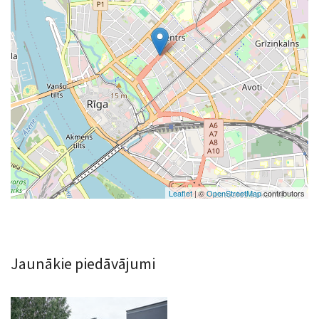
Leaflet
| ©
OpenStreetMap
contributors
Jaunākie piedāvājumi