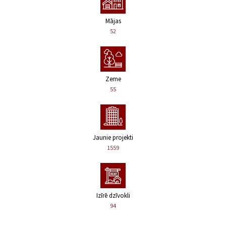
Mājas
52
Zeme
55
Jaunie projekti
1559
Izīrē dzīvokli
94