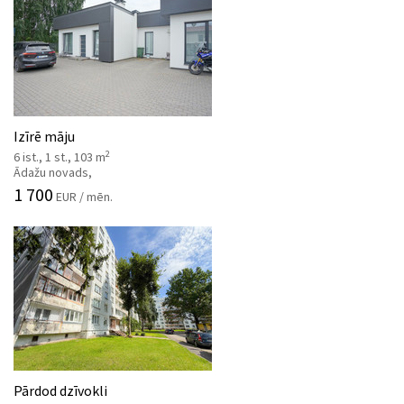
Izīrē māju
2
6 ist., 1 st., 103 m
Ādažu novads,
1 700
EUR / mēn.
Pārdod dzīvokli