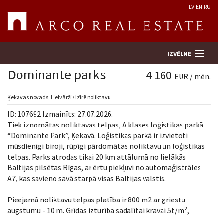
LV
EN
RU
IZVĒLNE
Dominante parks
4 160
EUR / mēn.
Meklēt īpašumu
Ķekavas novads, Lielvārži / Izīrē noliktavu
ID: 107692 Izmainīts: 27.07.2026.
Novērtēt īpašumu
Tiek iznomātas noliktavas telpas, A klases loģistikas parkā
“Dominante Park”, Ķekavā. Loģistikas parkā ir izvietoti
mūsdienīgi biroji, rūpīgi pārdomātas noliktavu un loģistikas
Uzņēmums
telpas. Parks atrodas tikai 20 km attālumā no lielākās
Baltijas pilsētas Rīgas, ar ērtu piekļuvi no automaģistrāles
Pakalpojumi
A7, kas savieno savā starpā visas Baltijas valstis.
Kontakti
Pieejamā noliktavu telpas platība ir 800 m2 ar griestu
augstumu - 10 m. Grīdas izturība sadalītai kravai 5t/m²,