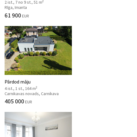
2
2 ist., 7 no 9 st., 51 m
Rīga, Imanta
61 900
EUR
Pārdod māju
2
4 ist., 1 st., 164 m
Carnikavas novads, Carnikava
405 000
EUR