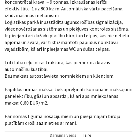
koncentrētai kravai – 9 tonnas. Izkraušanas ierīču
efektivitāte: 1 uz 800 kv. m. Automātiska vārtu pacelšana,
izlīdzināšanas mehānismi.
Loģistikas parkā ir uzstādīta ugunsdrošības signalizācija,
videonovērošanas sistēmas un piekļuves kontroles sistēma.
Ir pieejami arī dažādu platību biroji un telpas, kas pie neliela
apjoma un svara, var tikt izmantoti papildus noliktavu
vajadzībām, kā arī ir pieejamas WC un dušas telpas.
Ļoti laba ceļu infrastruktūra, kas piemērota kravas
automašīnu kustībai.
Bezmaksas autostāvvieta nomniekiem un klientiem.
Papildus nomas maksai tiek aprēķināti komunālie maksājumi
par elektrību, gāzi un apsardzi, kā arī apsimniekošanas
maksa: 0,60 EUR/m2.
Par nomas līguma nosacījumiem un pieejamajām biroju
platībām droši sazinieties ar mani.
Darījuma veids:
Izīrē