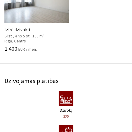
Izīrē dzīvokli
2
6 ist., 4 no 5 st., 153 m
Rīga, Centrs
1 400
EUR / mēn.
Dzīvojamās platības
Dzīvokļi
235