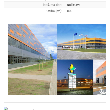
Īpašuma tips:
Noliktava
2
Platība (m
):
800