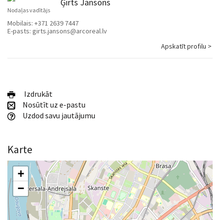
Ģirts Jansons
Nodaļas vadītājs
Mobilais:
+371 2639 7447
E-pasts:
girts.jansons@arcoreal.lv
Apskatīt profilu >
Izdrukāt
Nosūtīt uz e-pastu
Uzdod savu jautājumu
Karte
+
−