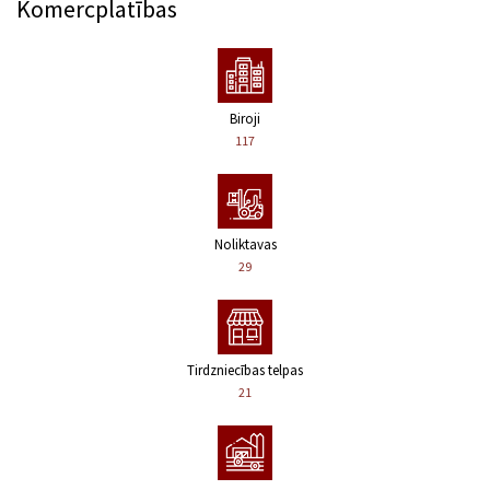
Komercplatības
Biroji
117
Noliktavas
29
Tirdzniecības telpas
21