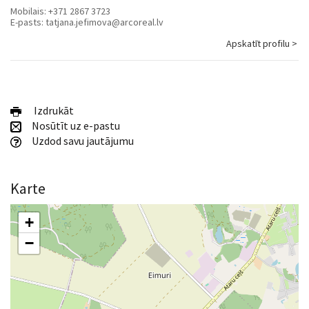
Mobilais:
+371 2867 3723
E-pasts:
tatjana.jefimova@arcoreal.lv
Apskatīt profilu >
Izdrukāt
Nosūtīt uz e-pastu
Uzdod savu jautājumu
Karte
+
−