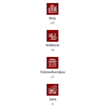
Biroji
117
Noliktavas
28
Tirdzniecības telpas
21
Zeme
8