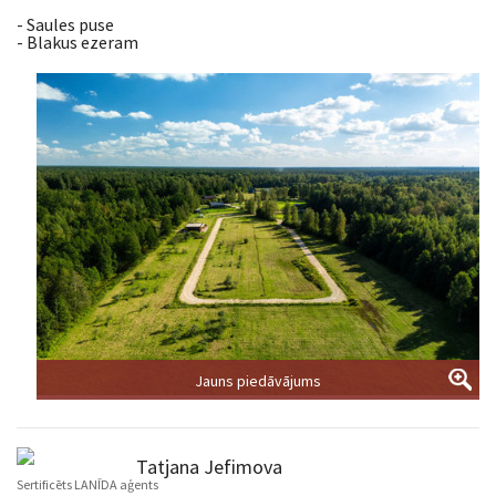
- Saules puse
- Blakus ezeram
Jauns piedāvājums
Jauns piedāvājums
Tatjana Jefimova
Sertificēts LANĪDA aģents