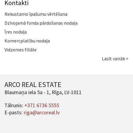
Kontakti
Nekustamo īpašumu vērtēšana
Dzīvojamā fonda pārdošanas nodaļa
Īres nodaļa
Komercplatību nodaļa
Vidzemes filiāle
Lasīt vairāk >
ARCO REAL ESTATE
Blaumaņa iela 5a - 1, Rīga, LV-1011
Tālrunis:
+371 6736 5555
E-pasts:
riga@arcoreal.lv