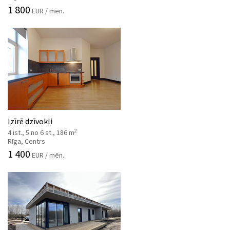
1 800
EUR / mēn.
Izīrē dzīvokli
2
4 ist., 5 no 6 st., 186 m
Rīga, Centrs
1 400
EUR / mēn.