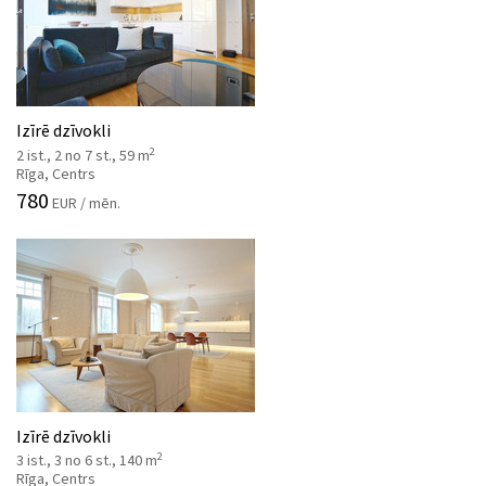
Izīrē dzīvokli
2
2 ist., 2 no 7 st., 59 m
Rīga, Centrs
780
EUR / mēn.
Izīrē dzīvokli
2
3 ist., 3 no 6 st., 140 m
Rīga, Centrs