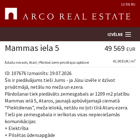
LV
EN
RU
IZVĒLNE
Mammas iela 5
49 569
EUR
2
41.00 EUR / m
Meklēt īpašumu
Ādažu novads, Atari / Pārdod zemi privātajai apbūvei
ID: 107676 Izmainīts: 19.07.2026.
Novērtēt īpašumu
Šis ir piedāvājums tieši Jums - ja Jūsu izvēle ir dzīvot
privātmājā, netālu no meža un ezera.
Pārdošanai tiek piedāvāts zemesgabals ar 1209 m2 platību
Uzņēmums
Mammas ielā 5, Ataros, jaunajā apbūvējamajā ciematā
“Piektdienas”, meža ielokā, netālu no ļoti tīrā Ataru ezera.
Pakalpojumi
Tieši pie zemesgabala ir ierīkotas visas nepieciešamās
komunikācijas:
Kontakti
+ Elektrība
+ Pilsētas ūdensapgāde