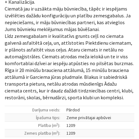
+ Кanalizācija.
Ciematā jau ir uzsākta māju būvniecība, tāpēc ir iespējams
izvēlēties dažādu konfigurāciju un platību zemesgabalus. Ja
nepieciešams, ir māju būvniecības partneri, kas atvieglos
Jums būvnieku meklējumus mājas būvēšanai.
Līdz zemesgabalam ir kvalitatīvs grunts ceļš no ciemata
galvenā asfaltētā ceļa, un, attīstoties Piektdienu ciematam,
ir plānots asfaltēt visus ceļus. Ataru ciemats ir netālu no
automaģistrāles. Ciemats atrodas meža ielokā un te ir viss
komfortablai dzīvei ar iespēju atpūsties no pilsētas burzmas.
Rīga ir 20 minūšu brauciena attālumā, 15 minūšu brauciena
attālumā ir Garciema jūras pludmale. Blakus ir sabiedriskā
transporta pietura, netālu atrodas mūsdienīgs Ādažu
ciemata centrs, kur ir daudz dažādi tirdzniecības centri, klubi,
restorāni, skolas, bērnudārzi, sporta klubi un kompleksi.
Darījuma veids:
Pārdod
Īpašuma tips:
Zeme privātajai apbūvei
2
Platība (m
):
1209
2
Zemes platība (m
):
1209