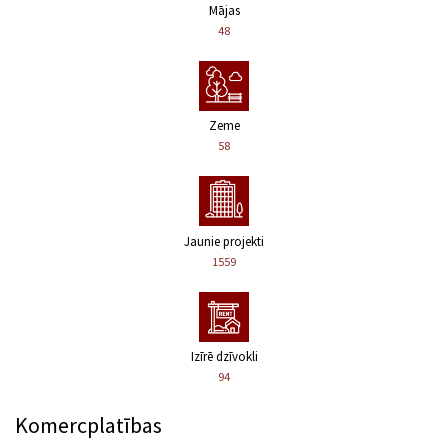
Mājas
48
Zeme
58
Jaunie projekti
1559
Izīrē dzīvokli
94
Komercplatības