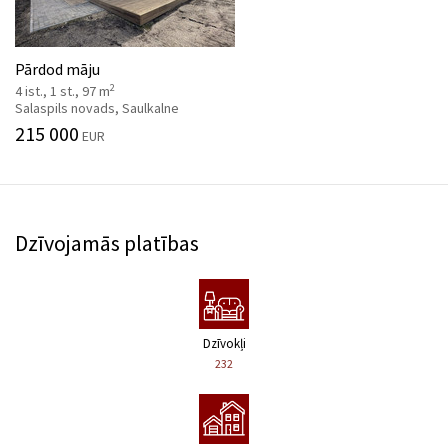
Pārdod māju
2
4 ist., 1 st., 97 m
Salaspils novads, Saulkalne
215 000
EUR
Dzīvojamās platības
Dzīvokļi
232