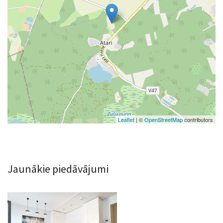
Leaflet
| ©
OpenStreetMap
contributors
Jaunākie piedāvājumi