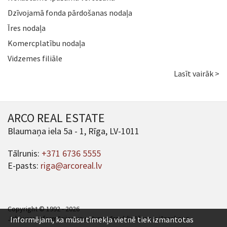
Dzīvojamā fonda pārdošanas nodaļa
Īres nodaļa
Komercplatību nodaļa
Vidzemes filiāle
Lasīt vairāk >
ARCO REAL ESTATE
Blaumaņa iela 5a - 1, Rīga, LV-1011
Tālrunis:
+371 6736 5555
E-pasts:
riga@arcoreal.lv
Copyright © 1992 - 2026
Jebkuras informācijas un satura pārpublicēšana ir jāsaskaņo.
Informējam, ka mūsu tīmekļa vietnē tiek izmantotas