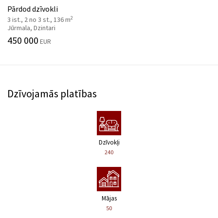
Pārdod dzīvokli
2
3 ist., 2 no 3 st., 136 m
Jūrmala, Dzintari
450 000
EUR
Dzīvojamās platības
Dzīvokļi
240
Mājas
50