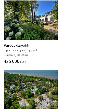
Pārdod dzīvokli
2
3 ist., 2 no 3 st., 118 m
Jūrmala, Dzintari
425 000
EUR