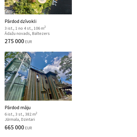
Pārdod dzīvokli
2
3 ist., 1 no 4 st., 106 m
Ādažu novads, Baltezers
275 000
EUR
Pārdod māju
2
6 ist., 3 st., 382 m
Jūrmala, Dzintari
665 000
EUR