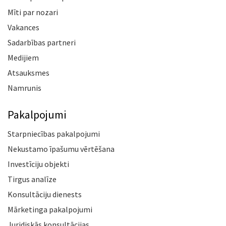
Mīti par nozari
Vakances
Sadarbības partneri
Medijiem
Atsauksmes
Namrunis
Pakalpojumi
Starpniecības pakalpojumi
Nekustamo īpašumu vērtēšana
Investīciju objekti
Tirgus analīze
Konsultāciju dienests
Mārketinga pakalpojumi
Juridiskās konsultācijas