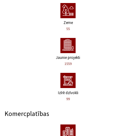
Zeme
55
Jaunie projekti
1559
Izīrē dzīvokli
99
Komercplatības