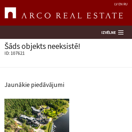
LV
EN
RU
IZVĒLNE
Šāds objekts neeksistē!
ID: 107621
Meklēt īpašumu
Novērtēt īpašumu
Jaunākie piedāvājumi
Uzņēmums
Pakalpojumi
Kontakti