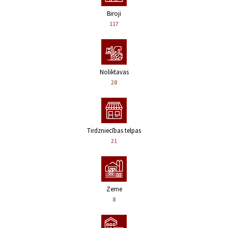
Biroji
117
Noliktavas
28
Tirdzniecības telpas
21
Zeme
8