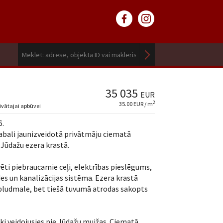
35 035
EUR
2
35.00 EUR / m
ivātajai apbūvei
6.
bali jaunizveidotā privātmāju ciematā
 Jūdažu ezera krastā.
ēti piebraucamie ceļi, elektrības pieslēgums,
es un kanalizācijas sistēma. Ezera krastā
 pludmale, bet tiešā tuvumā atrodas sakopts
ski veidojusies pie Jūdažu muižas. Ciematā