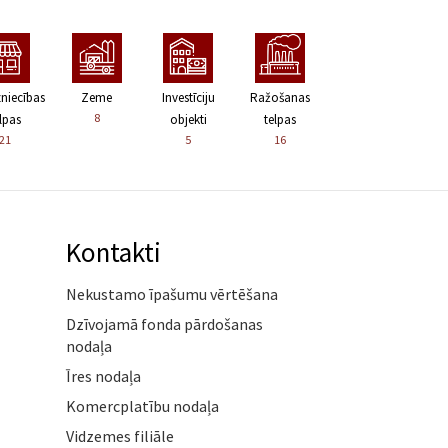
zniecības
Zeme
Investīciju
Ražošanas
8
lpas
objekti
telpas
21
5
16
Kontakti
Nekustamo īpašumu vērtēšana
Dzīvojamā fonda pārdošanas
nodaļa
Īres nodaļa
Komercplatību nodaļa
Vidzemes filiāle