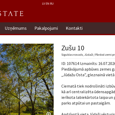
LV
EN
RU
Uzņēmums
Pakalpojumi
Kontakti
Zušu 10
Siguldas novads, Jūdaži / Pārdod zemi pr
ID: 107614 Izmainīts: 16.07.202
Piedāvājumā apbūves zemes ga
„Jūdažu Osta”, gleznainā vietā
Ciematā tiek nodrošināti izbūv
kā arī centralizēta ūdensapgād
ierīkota labiekārtota laipa un
parks atpūtai un pastaigām.
Apdzīvotā vieta Jūdaži vēsturi