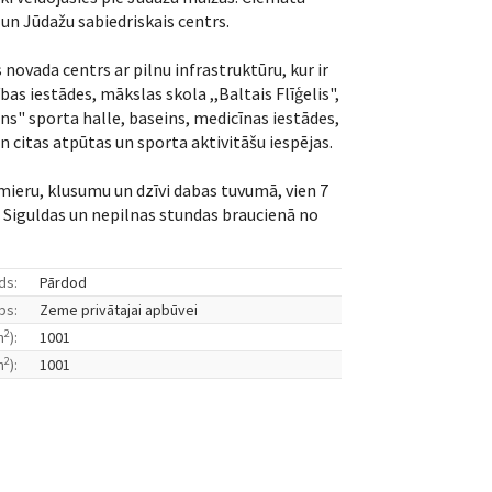
un Jūdažu sabiedriskais centrs.
 novada centrs ar pilnu infrastruktūru, kur ir
bas iestādes, mākslas skola ,,Baltais Flīģelis",
ns" sporta halle, baseins, medicīnas iestādes,
un citas atpūtas un sporta aktivitāšu iespējas.
 mieru, klusumu un dzīvi dabas tuvumā, vien 7
Siguldas un nepilnas stundas braucienā no
ds:
Pārdod
ps:
Zeme privātajai apbūvei
2
m
):
1001
2
m
):
1001