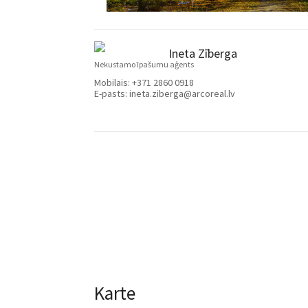
Ineta Zīberga
Nekustamo īpašumu aģents
Mobilais:
+371 2860 0918
E-pasts:
ineta.ziberga@arcoreal.lv
Karte