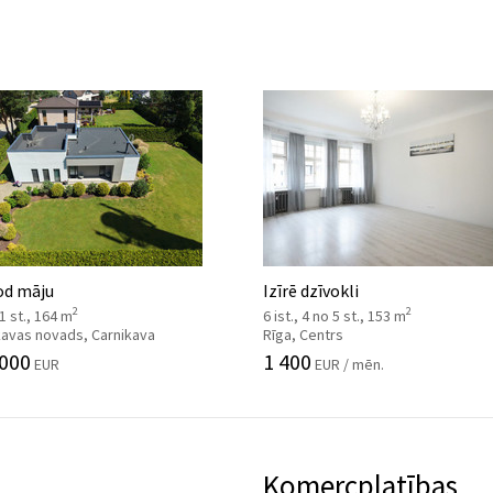
od māju
Izīrē dzīvokli
2
2
 1 st., 164 m
6 ist., 4 no 5 st., 153 m
kavas novads, Carnikava
Rīga, Centrs
 000
1 400
EUR
EUR / mēn.
Komercplatības