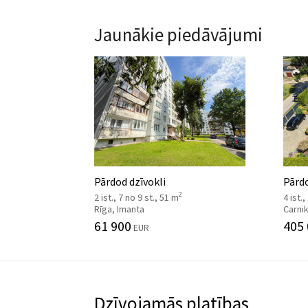
Jaunākie piedāvājumi
Pārdod dzīvokli
Pārd
2
2 ist., 7 no 9 st., 51 m
4 ist.,
Rīga, Imanta
Carni
61 900
405
EUR
Dzīvojamās platības