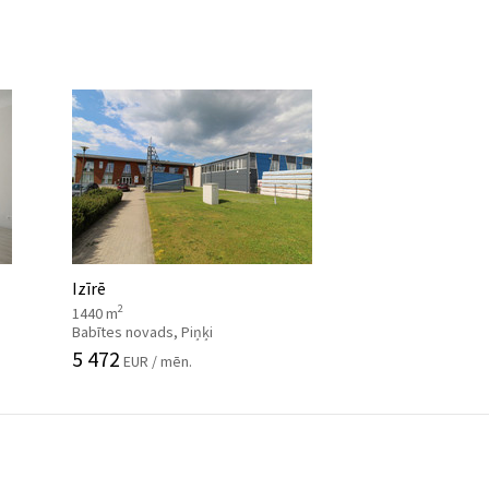
Izīrē
2
1440 m
Babītes novads, Piņķi
5 472
EUR / mēn.