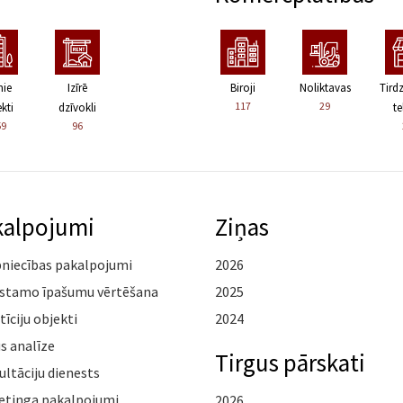
nie
Izīrē
Biroji
Noliktavas
Tird
117
29
kti
dzīvokli
te
59
96
kalpojumi
Ziņas
pniecības pakalpojumi
2026
stamo īpašumu vērtēšana
2025
tīciju objekti
2024
s analīze
Tirgus pārskati
ltāciju dienests
etinga pakalpojumi
2026