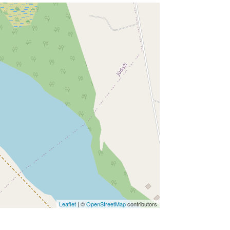
Leaflet
| ©
OpenStreetMap
contributors