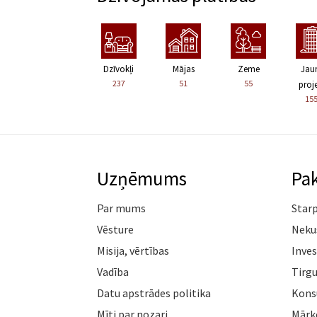
Dzīvokļi
Mājas
Zeme
Jau
237
51
55
proje
15
Uzņēmums
Pa
Par mums
Star
Vēsture
Neku
Misija, vērtības
Inves
Vadība
Tirgu
Datu apstrādes politika
Konsu
Mīti par nozari
Mārk