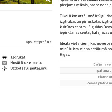
pieejams veikals, pasta nodaļa 
Tikai 8 km attālumā ir Siguldas
izglītības un pirmskolas izglītī
kultūras centrs ,,Siguldas Devo
iepirkšanās centri, kafejnīcas 
Apskatīt profilu >
Ideāla vieta tiem, kas novērtē
minūšu brauciena attālumā no 
Rīgas.
Izdrukāt
Nosūtīt uz e-pastu
Darījuma vei
Uzdod savu jautājumu
Īpašuma ti
Platība (
Zemes platība (