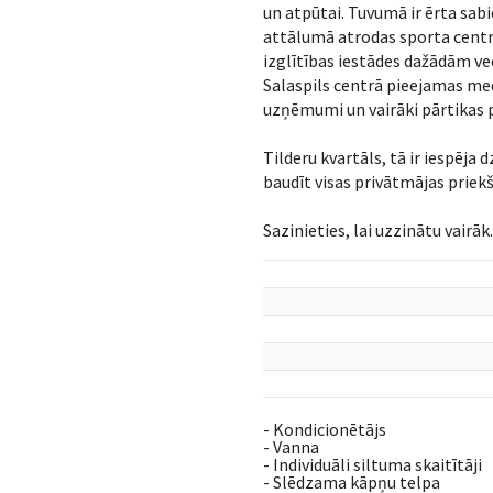
un atpūtai. Tuvumā ir ērta sab
attālumā atrodas sporta centrs
izglītības iestādes dažādām v
Salaspils centrā pieejamas med
uzņēmumi un vairāki pārtikas p
Tilderu kvartāls, tā ir iespēja 
baudīt visas privātmājas priek
Sazinieties, lai uzzinātu vairāk.
- Kondicionētājs
- Vanna
- Individuāli siltuma skaitītāji
- Slēdzama kāpņu telpa