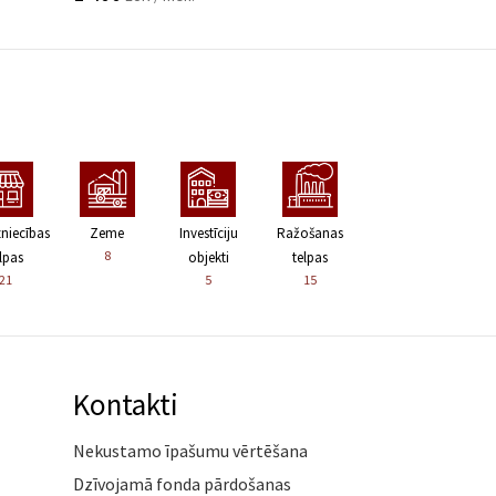
zniecības
Zeme
Investīciju
Ražošanas
8
lpas
objekti
telpas
21
5
15
Kontakti
Nekustamo īpašumu vērtēšana
Dzīvojamā fonda pārdošanas