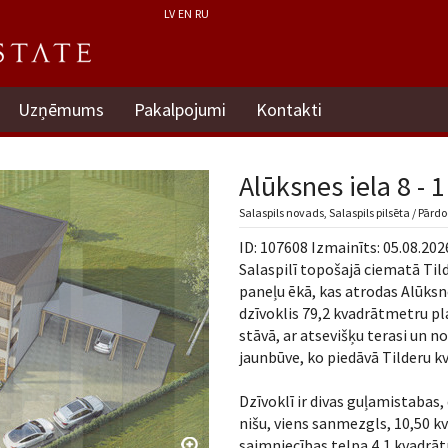
LV
EN
RU
Uzņēmums
Pakalpojumi
Kontakti
Alūksnes iela 8 - 1
Salaspils novads, Salaspils pilsēta / Pārdo
ID: 107608 Izmainīts: 05.08.202
Salaspilī topošajā ciematā Til
paneļu ēkā, kas atrodas Alūksne
dzīvoklis 79,2 kvadrātmetru pl
stāvā, ar atsevišķu terasi un no
jaunbūve, ko piedāvā Tilderu kv
Dzīvoklī ir divas guļamistabas,
nišu, viens sanmezgls, 10,50 k
saimniecības telpa 4,1 kvadrāt