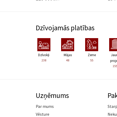
Dzīvojamās platības
Dzīvokļi
Mājas
Zeme
Jau
238
48
55
proje
15
Uzņēmums
Pa
Par mums
Star
Vēsture
Neku