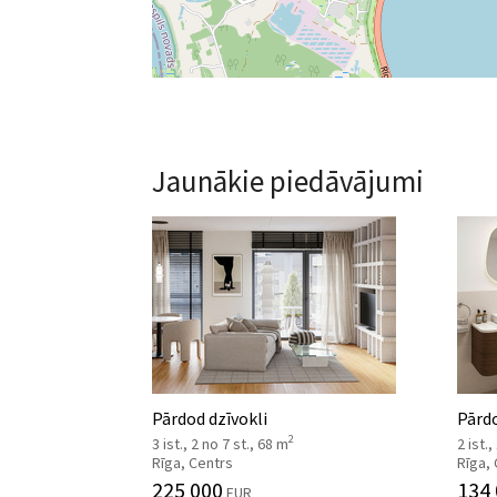
Jaunākie piedāvājumi
Pārdod dzīvokli
Pārdo
2
3 ist., 2 no 7 st., 68 m
2 ist.,
Rīga, Centrs
Rīga,
225 000
134
EUR