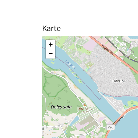
Karte
+
−