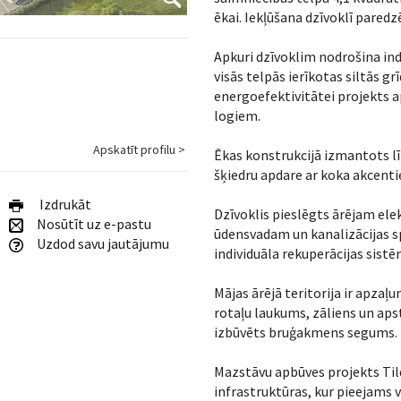
ēkai. Iekļūšana dzīvoklī pared
Apkuri dzīvoklim nodrošina in
visās telpās ierīkotas siltās g
energoefektivitātei projekts a
logiem.
Apskatīt profilu >
Ēkas konstrukcijā izmantots l
šķiedru apdare ar koka akcentie
Izdrukāt
Dzīvoklis pieslēgts ārējam el
Nosūtīt uz e-pastu
ūdensvadam un kanalizācijas s
Uzdod savu jautājumu
individuāla rekuperācijas sistē
Mājas ārējā teritorija ir apza
rotaļu laukums, zāliens un aps
izbūvēts bruģakmens segums.
Mazstāvu apbūves projekts Tilde
infrastruktūras, kur pieejams v