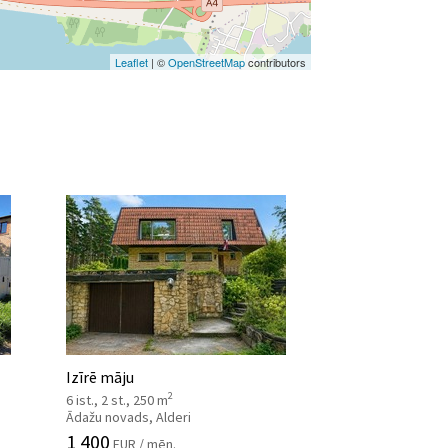
Leaflet
| ©
OpenStreetMap
contributors
Izīrē māju
2
6 ist., 2 st., 250 m
Ādažu novads, Alderi
1 400
EUR / mēn.