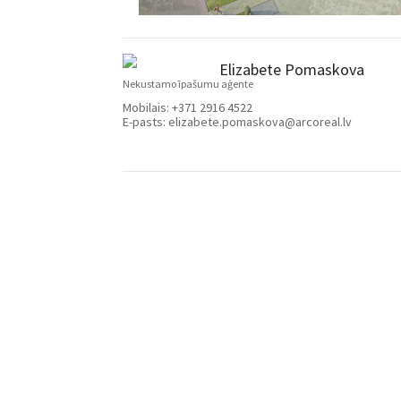
Elizabete Pomaskova
Nekustamo īpašumu aģente
Mobilais:
+371 2916 4522
E-pasts:
elizabete.pomaskova@arcoreal.lv