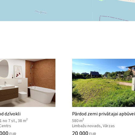
d dzīvokli
Pārdod zemi privātajai apbūvei
2
2
 1 no 7 st., 38 m
580 m
 Centrs
Limbažu novads, Vārzas
 000
20 000
EUR
EUR