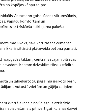
zēta no kopējas kāpņu telpas.
dividuāls Viessmann gaiss–ūdens siltumsūknis,
rīdas. Papildu komfortam un
prīkots ar trīskārša stiklojuma pakešu
īmēts masīvkoks, savukārt fasādē cementa
m. Ēkai ir siltināti plātņveida betona pamati.
ektroapgādes tīklam, centralizētajam pilsētas
piedvadam. Katram dzīvoklim tiks uzstādīta
ma.
ļumota un labiekārtota, pagalmā ierīkots bērnu
tādījumi. Autostāvvietām un gājēju celiņiem
ru kvartāls ir daļa no Salaspils attīstītās
iss nepieciešamais pilnvērtīgai ikdienas dzīvei