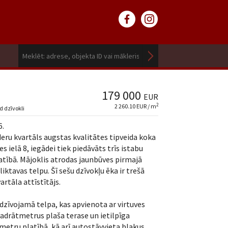
179 000
EUR
2
2 260.10 EUR / m
d dzīvokli
6.
deru kvartāls augstas kvalitātes tipveida koka
s ielā 8, iegādei tiek piedāvāts trīs istabu
atībā. Mājoklis atrodas jaunbūves pirmajā
liktavas telpu. Šī sešu dzīvokļu ēka ir trešā
artāla attīstītājs.
 dzīvojamā telpa, kas apvienota ar virtuves
vadrātmetrus plaša terase un ietilpīga
metru platībā, kā arī autostāvvieta blakus