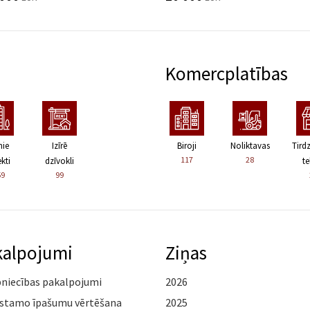
Komercplatības
nie
Izīrē
Biroji
Noliktavas
Tird
117
28
kti
dzīvokli
te
59
99
kalpojumi
Ziņas
pniecības pakalpojumi
2026
stamo īpašumu vērtēšana
2025