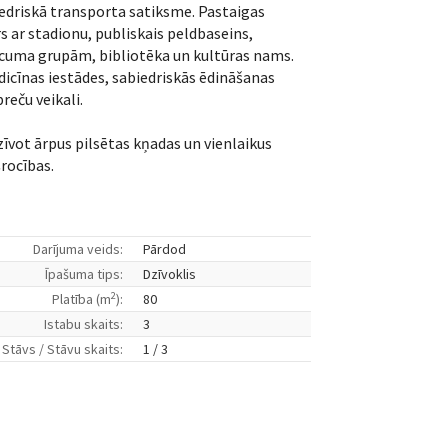
iedriskā transporta satiksme. Pastaigas
 ar stadionu, publiskais peldbaseins,
ecuma grupām, bibliotēka un kultūras nams.
icīnas iestādes, sabiedriskās ēdināšanas
reču veikali.
dzīvot ārpus pilsētas kņadas un vienlaikus
šrocības.
Darījuma veids:
Pārdod
Īpašuma tips:
Dzīvoklis
2
Platība (m
):
80
Istabu skaits:
3
Stāvs / Stāvu skaits:
1 / 3