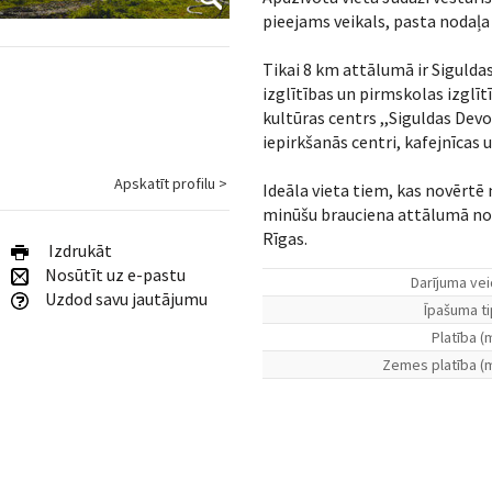
pieejams veikals, pasta nodaļa 
Tikai 8 km attālumā ir Siguldas
izglītības un pirmskolas izglītī
kultūras centrs ,,Siguldas Devo
iepirkšanās centri, kafejnīcas 
Apskatīt profilu >
Ideāla vieta tiem, kas novērtē
minūšu brauciena attālumā no 
Rīgas.
Izdrukāt
Nosūtīt uz e-pastu
Darījuma vei
Uzdod savu jautājumu
Īpašuma ti
Platība (
Zemes platība (