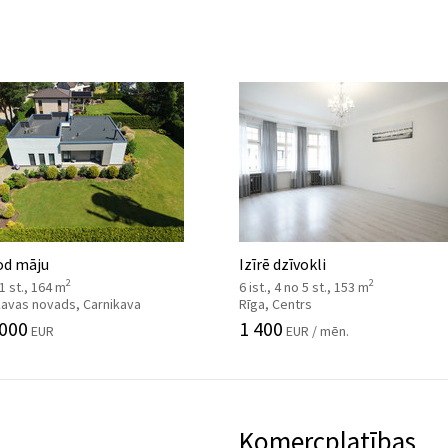
od māju
Izīrē dzīvokli
2
2
 1 st., 164 m
6 ist., 4 no 5 st., 153 m
kavas novads, Carnikava
Rīga, Centrs
 000
1 400
EUR
EUR / mēn.
Komercplatības