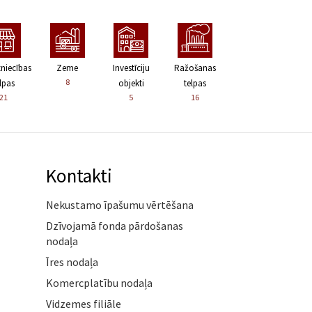
zniecības
Zeme
Investīciju
Ražošanas
8
lpas
objekti
telpas
21
5
16
Kontakti
Nekustamo īpašumu vērtēšana
Dzīvojamā fonda pārdošanas
nodaļa
Īres nodaļa
Komercplatību nodaļa
Vidzemes filiāle