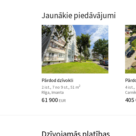
Jaunākie piedāvājumi
Pārdod dzīvokli
Pārd
2
2 ist., 7 no 9 st., 51 m
4 ist.,
Rīga, Imanta
Carni
61 900
405
EUR
Dzīvojamās platības