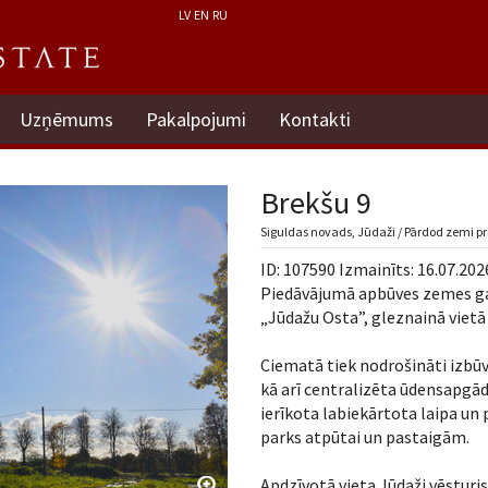
LV
EN
RU
Uzņēmums
Pakalpojumi
Kontakti
Brekšu 9
Siguldas novads, Jūdaži / Pārdod zemi pr
ID: 107590 Izmainīts: 16.07.202
Piedāvājumā apbūves zemes ga
„Jūdažu Osta”, gleznainā vietā
Ciematā tiek nodrošināti izbūv
kā arī centralizēta ūdensapgād
ierīkota labiekārtota laipa un
parks atpūtai un pastaigām.
Apdzīvotā vieta Jūdaži vēsturi