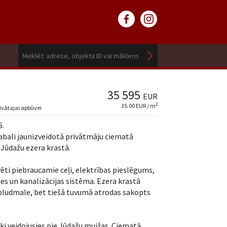
35 595
EUR
2
35.00 EUR / m
ivātajai apbūvei
6.
bali jaunizveidotā privātmāju ciematā
 Jūdažu ezera krastā.
ēti piebraucamie ceļi, elektrības pieslēgums,
es un kanalizācijas sistēma. Ezera krastā
 pludmale, bet tiešā tuvumā atrodas sakopts
ski veidojusies pie Jūdažu muižas. Ciematā