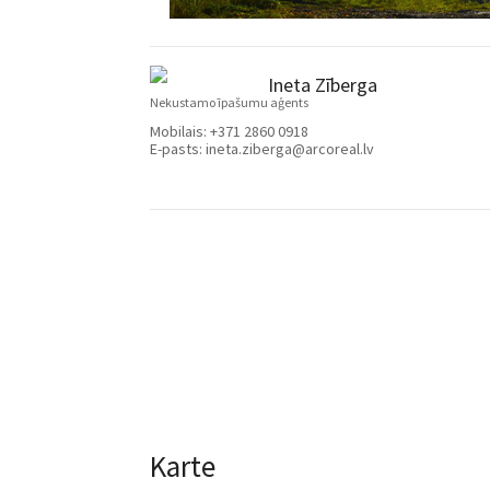
Ineta Zīberga
Nekustamo īpašumu aģents
Mobilais:
+371 2860 0918
E-pasts:
ineta.ziberga@arcoreal.lv
Karte