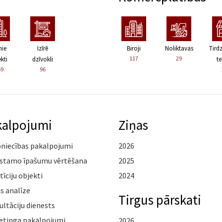
nie
Izīrē
Biroji
Noliktavas
Tird
117
29
kti
dzīvokli
te
59
96
kalpojumi
Ziņas
pniecības pakalpojumi
2026
stamo īpašumu vērtēšana
2025
tīciju objekti
2024
s analīze
Tirgus pārskati
ltāciju dienests
etinga pakalpojumi
2026