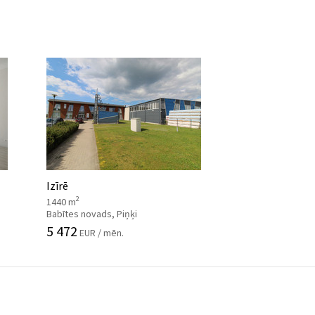
Izīrē
2
1440 m
Babītes novads, Piņķi
5 472
EUR / mēn.