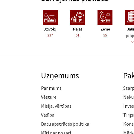
Dzīvokļi
Mājas
Zeme
Jau
237
51
55
proje
15
Uzņēmums
Pa
Par mums
Star
Vēsture
Neku
Misija, vērtības
Inves
Vadība
Tirgu
Datu apstrādes politika
Konsu
Mīti par nozari
Mārk