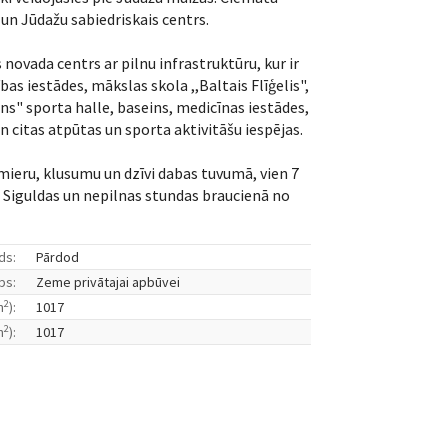
un Jūdažu sabiedriskais centrs.
 novada centrs ar pilnu infrastruktūru, kur ir
bas iestādes, mākslas skola ,,Baltais Flīģelis",
ns" sporta halle, baseins, medicīnas iestādes,
un citas atpūtas un sporta aktivitāšu iespējas.
 mieru, klusumu un dzīvi dabas tuvumā, vien 7
Siguldas un nepilnas stundas braucienā no
ds:
Pārdod
ps:
Zeme privātajai apbūvei
2
m
):
1017
2
m
):
1017