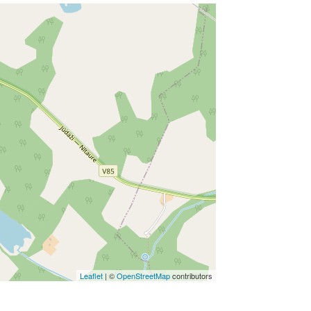
Leaflet
| ©
OpenStreetMap
contributors