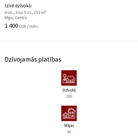
Izīrē dzīvokli
2
6 ist., 4 no 5 st., 153 m
Rīga, Centrs
1 400
EUR / mēn.
Dzīvojamās platības
Dzīvokļi
235
Mājas
52