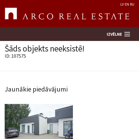
LV
EN
RU
IZVĒLNE
Šāds objekts neeksistē!
ID: 107575
Meklēt īpašumu
Novērtēt īpašumu
Jaunākie piedāvājumi
Uzņēmums
Pakalpojumi
Kontakti