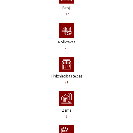
Biroji
117
Noliktavas
29
Tirdzniecības telpas
21
Zeme
8