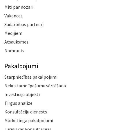
Mīti par nozari
Vakances
Sadarbības partneri
Medijiem
Atsauksmes
Namrunis
Pakalpojumi
Starpniecības pakalpojumi
Nekustamo īpašumu vērtēšana
Investīciju objekti
Tirgus analīze
Konsultāciju dienests
Mārketinga pakalpojumi
Juridiskās konsultācijas