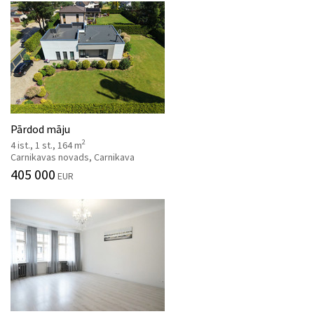
Pārdod māju
2
4 ist., 1 st., 164 m
Carnikavas novads, Carnikava
405 000
EUR