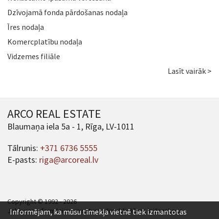
Dzīvojamā fonda pārdošanas nodaļa
Īres nodaļa
Komercplatību nodaļa
Vidzemes filiāle
Lasīt vairāk >
ARCO REAL ESTATE
Blaumaņa iela 5a - 1, Rīga, LV-1011
Tālrunis:
+371 6736 5555
E-pasts:
riga@arcoreal.lv
Copyright © 1992 - 2026
Jebkuras informācijas un satura pārpublicēšana ir jāsaskaņo.
Informējam, ka mūsu tīmekļa vietnē tiek izmantotas