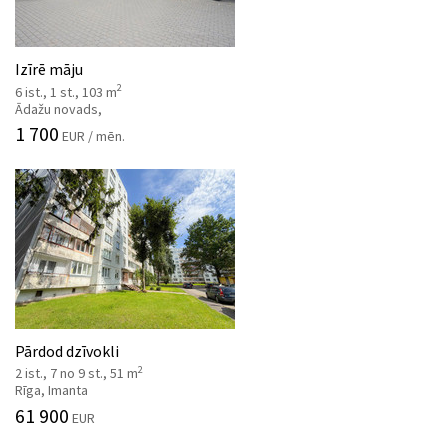
Izīrē māju
2
6 ist., 1 st., 103 m
Ādažu novads,
1 700
EUR / mēn.
Pārdod dzīvokli
2
2 ist., 7 no 9 st., 51 m
Rīga, Imanta
61 900
EUR