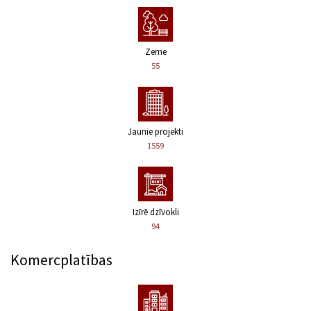
Zeme
55
Jaunie projekti
1559
Izīrē dzīvokli
94
Komercplatības