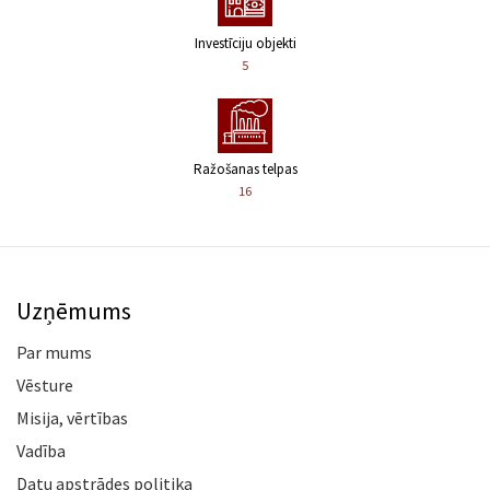
Investīciju objekti
5
Ražošanas telpas
16
Uzņēmums
Par mums
Vēsture
Misija, vērtības
Vadība
Datu apstrādes politika