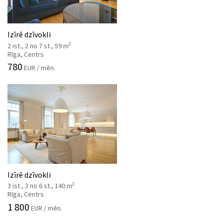
Izīrē dzīvokli
2
2 ist., 2 no 7 st., 59 m
Rīga, Centrs
780
EUR / mēn.
Izīrē dzīvokli
2
3 ist., 3 no 6 st., 140 m
Rīga, Centrs
1 800
EUR / mēn.