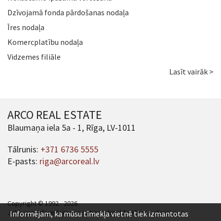
Dzīvojamā fonda pārdošanas nodaļa
Īres nodaļa
Komercplatību nodaļa
Vidzemes filiāle
Lasīt vairāk >
ARCO REAL ESTATE
Blaumaņa iela 5a - 1, Rīga, LV-1011
Tālrunis:
+371 6736 5555
E-pasts:
riga@arcoreal.lv
Copyright © 1992 - 2026
Jebkuras informācijas un satura pārpublicēšana ir jāsaskaņo.
Informējam, ka mūsu tīmekļa vietnē tiek izmantotas