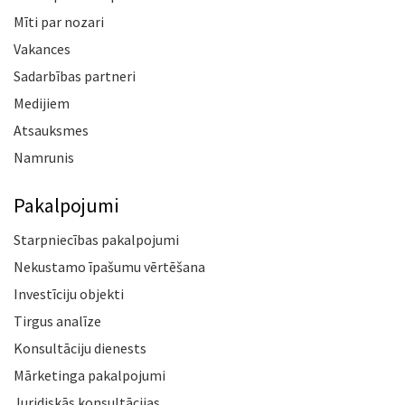
Mīti par nozari
Vakances
Sadarbības partneri
Medijiem
Atsauksmes
Namrunis
Pakalpojumi
Starpniecības pakalpojumi
Nekustamo īpašumu vērtēšana
Investīciju objekti
Tirgus analīze
Konsultāciju dienests
Mārketinga pakalpojumi
Juridiskās konsultācijas