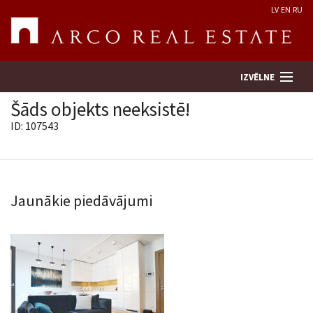
LV
EN
RU
IZVĒLNE
Šāds objekts neeksistē!
ID: 107543
Meklēt īpašumu
Novērtēt īpašumu
Jaunākie piedāvājumi
Uzņēmums
Pakalpojumi
Kontakti