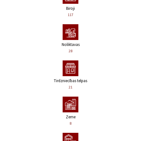
Biroji
117
Noliktavas
28
Tirdzniecības telpas
21
Zeme
8