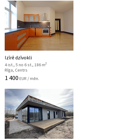
Izīrē dzīvokli
2
4 ist., 5 no 6 st., 186 m
Rīga, Centrs
1 400
EUR / mēn.