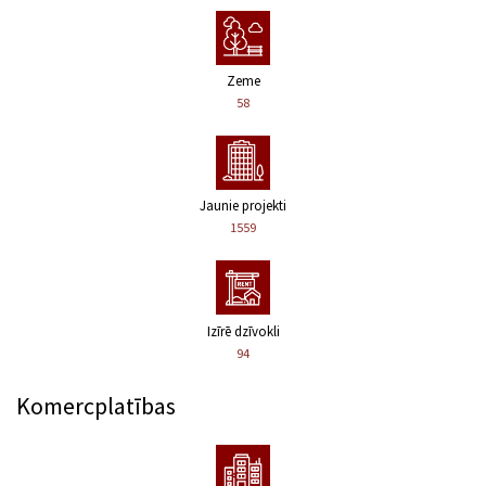
Zeme
58
Jaunie projekti
1559
Izīrē dzīvokli
94
Komercplatības