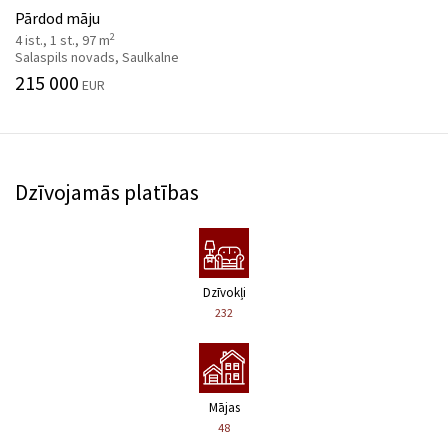
Pārdod māju
2
4 ist., 1 st., 97 m
Salaspils novads, Saulkalne
215 000
EUR
Dzīvojamās platības
Dzīvokļi
232
Mājas
48