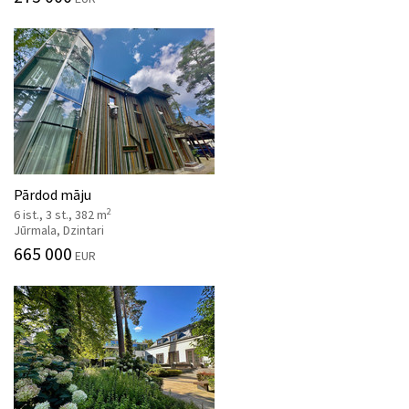
Pārdod māju
2
6 ist., 3 st., 382 m
Jūrmala, Dzintari
665 000
EUR