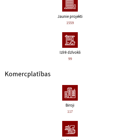
Jaunie projekti
1559
Izīrē dzīvokli
99
Komercplatības
Biroji
117