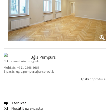
Uģis Pumpurs
Nekustamo īpašumu aģents
Mobilais:
+371 2868 8666
E-pasts:
ugis.pumpurs@arcoreal.lv
Apskatīt profilu >
Izdrukāt
Nosūtīt uz e-pastu