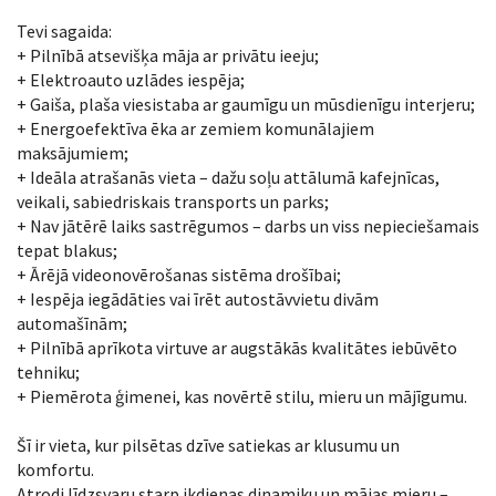
Tevi sagaida:
+ Pilnībā atsevišķa māja ar privātu ieeju;
+ Elektroauto uzlādes iespēja;
+ Gaiša, plaša viesistaba ar gaumīgu un mūsdienīgu interjeru;
+ Energoefektīva ēka ar zemiem komunālajiem
maksājumiem;
+ Ideāla atrašanās vieta – dažu soļu attālumā kafejnīcas,
veikali, sabiedriskais transports un parks;
+ Nav jātērē laiks sastrēgumos – darbs un viss nepieciešamais
tepat blakus;
+ Ārējā videonovērošanas sistēma drošībai;
+ Iespēja iegādāties vai īrēt autostāvvietu divām
automašīnām;
+ Pilnībā aprīkota virtuve ar augstākās kvalitātes iebūvēto
tehniku;
+ Piemērota ģimenei, kas novērtē stilu, mieru un mājīgumu.
Šī ir vieta, kur pilsētas dzīve satiekas ar klusumu un
komfortu.
Atrodi līdzsvaru starp ikdienas dinamiku un mājas mieru –