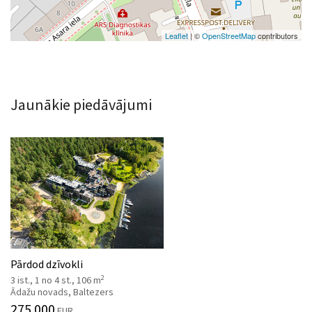
Leaflet
| ©
OpenStreetMap
contributors
Jaunākie piedāvājumi
Pārdod dzīvokli
2
3 ist., 1 no 4 st., 106 m
Ādažu novads, Baltezers
275 000
EUR