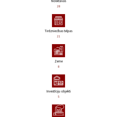
Noliktavas
28
Tirdzniecības telpas
21
Zeme
8
Investīciju objekti
5