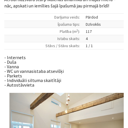
nāc, apskati un iemīlies šajā īpašumā jau pirmajā brīdī!
Darījuma veids:
Pārdod
Īpašuma tips:
Dzīvoklis
2
Platība (m
):
117
Istabu skaits:
4
Stāvs / Stāvu skaits:
1 / 1
- Internets
- Duša
- Vanna
- WC un vannasistaba atsevišķi
- Parkets
- Individuāli siltuma skaitītāji
- Autostāvvieta