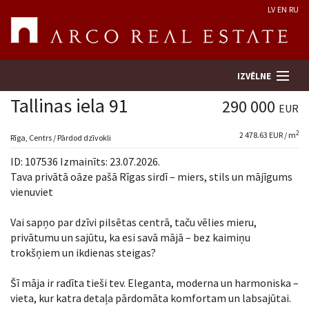
LV
EN
RU
IZVĒLNE
Tallinas iela 91
290 000
EUR
2
2 478.63 EUR / m
Meklēt īpašumu
Rīga, Centrs / Pārdod dzīvokli
ID: 107536 Izmainīts: 23.07.2026.
Novērtēt īpašumu
Tava privātā oāze pašā Rīgas sirdī – miers, stils un mājīgums
vienuviet
Uzņēmums
Vai sapņo par dzīvi pilsētas centrā, taču vēlies mieru,
privātumu un sajūtu, ka esi savā mājā – bez kaimiņu
Pakalpojumi
trokšņiem un ikdienas steigas?
Kontakti
Šī māja ir radīta tieši tev. Eleganta, moderna un harmoniska –
vieta, kur katra detaļa pārdomāta komfortam un labsajūtai.