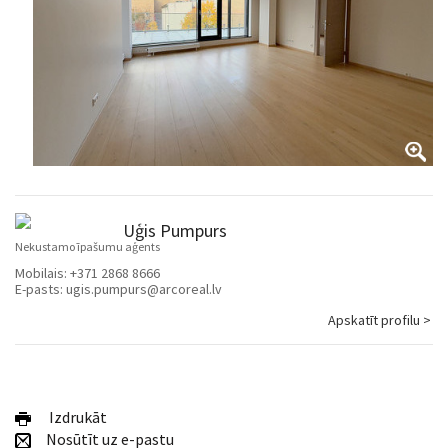
Uģis Pumpurs
Nekustamo īpašumu aģents
Mobilais:
+371 2868 8666
E-pasts:
ugis.pumpurs@arcoreal.lv
Apskatīt profilu >
Izdrukāt
Nosūtīt uz e-pastu