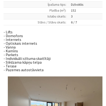
Īpašuma tips:
Dzīvoklis
2
Platība (m
):
152
Istabu skaits:
3
Stāvs / Stāvu skaits:
6 / 7
- Lifts
- Domofons
- Internets
- Optiskais internets
- Vanna
- Kamīns
- Parkets
- Individuāli siltuma skaitītāji
- Slēdzama kāpņu telpa
- Terase
- Pazemes autostāvvieta