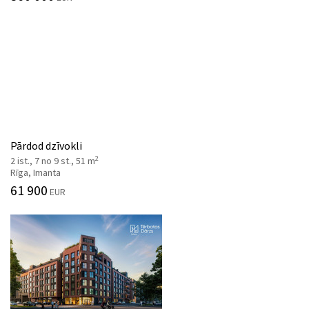
Pārdod dzīvokli
2
2 ist., 7 no 9 st., 51 m
Rīga, Imanta
61 900
EUR