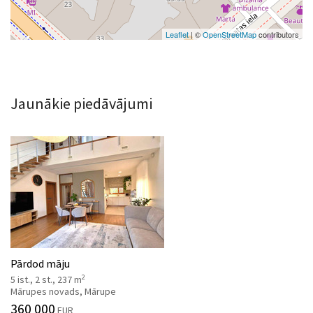
Leaflet
| ©
OpenStreetMap
contributors
Jaunākie piedāvājumi
Pārdod māju
2
5 ist., 2 st., 237 m
Mārupes novads, Mārupe
360 000
EUR