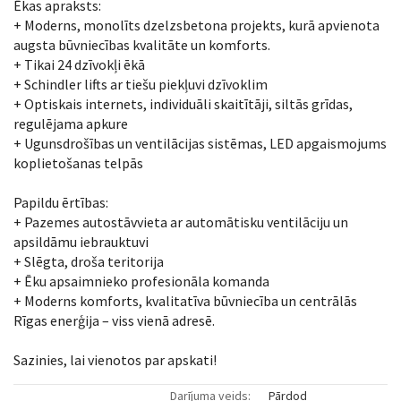
Ēkas apraksts:
+ Moderns, monolīts dzelzsbetona projekts, kurā apvienota
augsta būvniecības kvalitāte un komforts.
+ Tikai 24 dzīvokļi ēkā
+ Schindler lifts ar tiešu piekļuvi dzīvoklim
+ Optiskais internets, individuāli skaitītāji, siltās grīdas,
regulējama apkure
+ Ugunsdrošības un ventilācijas sistēmas, LED apgaismojums
koplietošanas telpās
Papildu ērtības:
+ Pazemes autostāvvieta ar automātisku ventilāciju un
apsildāmu iebrauktuvi
+ Slēgta, droša teritorija
+ Ēku apsaimnieko profesionāla komanda
+ Moderns komforts, kvalitatīva būvniecība un centrālās
Rīgas enerģija – viss vienā adresē.
Sazinies, lai vienotos par apskati!
Darījuma veids:
Pārdod