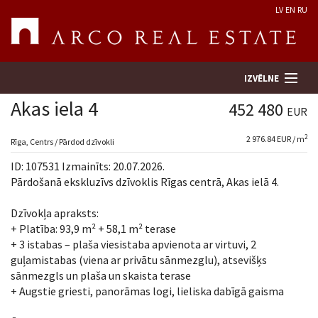
LV
EN
RU
IZVĒLNE
Akas iela 4
452 480
EUR
2
2 976.84 EUR / m
Meklēt īpašumu
Rīga, Centrs / Pārdod dzīvokli
ID: 107531 Izmainīts: 20.07.2026.
Novērtēt īpašumu
Pārdošanā ekskluzīvs dzīvoklis Rīgas centrā, Akas ielā 4.
Dzīvokļa apraksts:
Uzņēmums
+ Platība: 93,9 m² + 58,1 m² terase
+ 3 istabas – plaša viesistaba apvienota ar virtuvi, 2
Pakalpojumi
guļamistabas (viena ar privātu sānmezglu), atsevišķs
sānmezgls un plaša un skaista terase
Kontakti
+ Augstie griesti, panorāmas logi, lieliska dabīgā gaisma