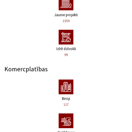
Jaunie projekti
1559
Izīrē dzīvokli
99
Komercplatības
Biroji
117