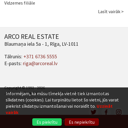
Vidzemes filiāle
Lasīt vairāk >
ARCO REAL ESTATE
Blaumaņa iela 5a - 1, Rīga, LV-1011
Tālrunis:
+371 6736 5555
E-pasts:
riga@arcoreal.lv
Copyright © 1992 - 2026
Jebkuras informācijas un satura pārpublicēšana ir jāsaskaņo.
Informējam, ka mūsu tīmekļa vietnē tiek izmantotas
sīkdatnes (cookies). Lai turpinātu lietot šo vietni, jūs varat
piekrist sīkdatņu izmantošanai vai noraidīt to.
Uzzināt
vairāk
+371 6736 5555
Es piekrītu
Es nepiekrītu