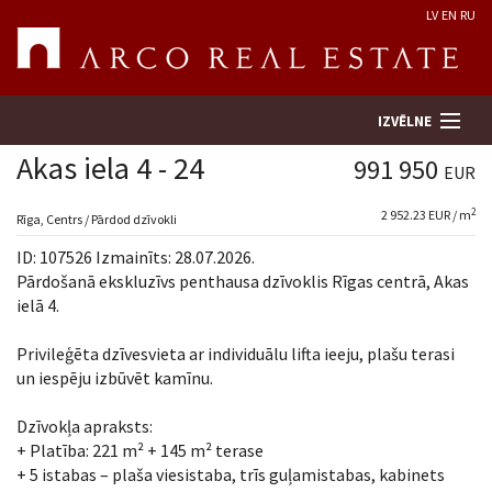
LV
EN
RU
IZVĒLNE
Akas iela 4 - 24
991 950
EUR
2
2 952.23 EUR / m
Meklēt īpašumu
Rīga, Centrs / Pārdod dzīvokli
ID: 107526 Izmainīts: 28.07.2026.
Novērtēt īpašumu
Pārdošanā ekskluzīvs penthausa dzīvoklis Rīgas centrā, Akas
ielā 4.
Uzņēmums
Privileģēta dzīvesvieta ar individuālu lifta ieeju, plašu terasi
un iespēju izbūvēt kamīnu.
Pakalpojumi
Dzīvokļa apraksts:
Kontakti
+ Platība: 221 m² + 145 m² terase
+ 5 istabas – plaša viesistaba, trīs guļamistabas, kabinets