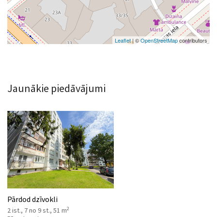
Leaflet
| ©
OpenStreetMap
contributors
Jaunākie piedāvājumi
Pārdod dzīvokli
2
2 ist., 7 no 9 st., 51 m