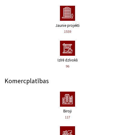
Jaunie projekti
1559
Izīrē dzīvokli
96
Komercplatības
Biroji
117