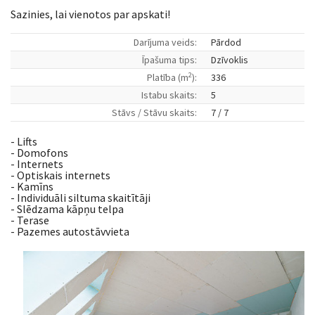
Sazinies, lai vienotos par apskati!
Darījuma veids:
Pārdod
Īpašuma tips:
Dzīvoklis
2
Platība (m
):
336
Istabu skaits:
5
Stāvs / Stāvu skaits:
7 / 7
- Lifts
- Domofons
- Internets
- Optiskais internets
- Kamīns
- Individuāli siltuma skaitītāji
- Slēdzama kāpņu telpa
- Terase
- Pazemes autostāvvieta