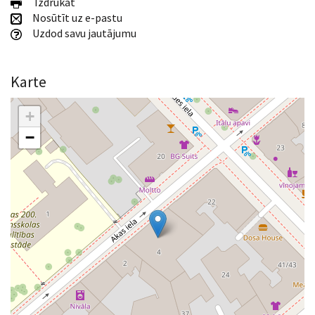
Izdrukāt
Nosūtīt uz e-pastu
Uzdod savu jautājumu
Karte
+
−