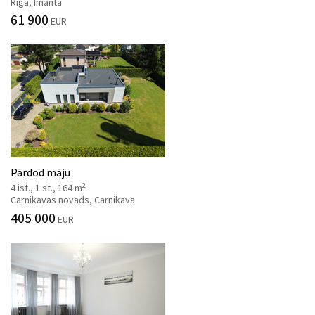
Rīga, Imanta
61 900
EUR
Pārdod māju
2
4 ist., 1 st., 164 m
Carnikavas novads, Carnikava
405 000
EUR