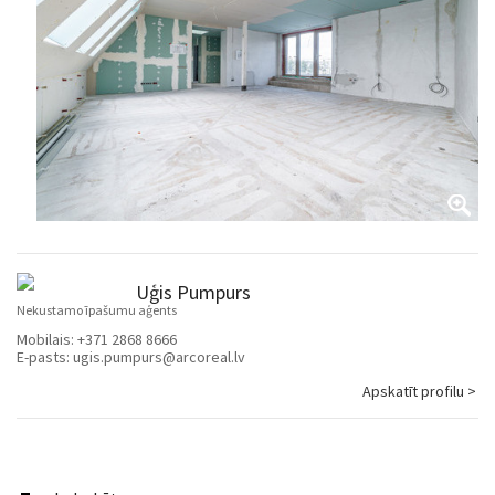
Uģis Pumpurs
Nekustamo īpašumu aģents
Mobilais:
+371 2868 8666
E-pasts:
ugis.pumpurs@arcoreal.lv
Apskatīt profilu >