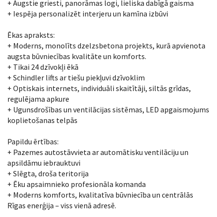
+ Augstie griesti, panorāmas logi, lieliska dabīgā gaisma
+ Iespēja personalizēt interjeru un kamīna izbūvi
Ēkas apraksts:
+ Moderns, monolīts dzelzsbetona projekts, kurā apvienota
augsta būvniecības kvalitāte un komforts.
+ Tikai 24 dzīvokļi ēkā
+ Schindler lifts ar tiešu piekļuvi dzīvoklim
+ Optiskais internets, individuāli skaitītāji, siltās grīdas,
regulējama apkure
+ Ugunsdrošības un ventilācijas sistēmas, LED apgaismojums
koplietošanas telpās
Papildu ērtības:
+ Pazemes autostāvvieta ar automātisku ventilāciju un
apsildāmu iebrauktuvi
+ Slēgta, droša teritorija
+ Ēku apsaimnieko profesionāla komanda
+ Moderns komforts, kvalitatīva būvniecība un centrālās
Rīgas enerģija – viss vienā adresē.