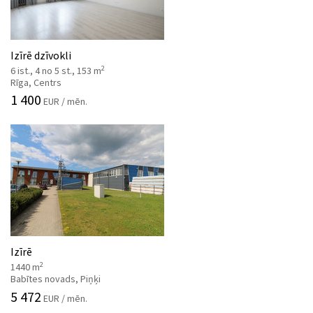
Izīrē dzīvokli
2
6 ist., 4 no 5 st., 153 m
Rīga, Centrs
1 400
EUR / mēn.
Izīrē
2
1440 m
Babītes novads, Piņķi
5 472
EUR / mēn.