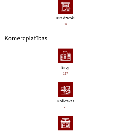
Izīrē dzīvokli
94
Komercplatības
Biroji
117
Noliktavas
28