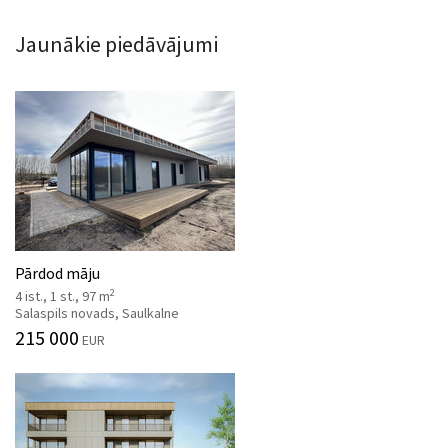
Jaunākie piedāvājumi
Pārdod māju
2
4 ist., 1 st., 97 m
Salaspils novads, Saulkalne
215 000
EUR