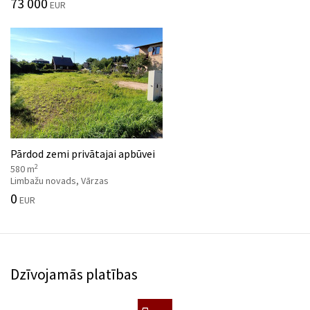
73 000
EUR
Pārdod zemi privātajai apbūvei
2
580 m
Limbažu novads, Vārzas
0
EUR
Dzīvojamās platības