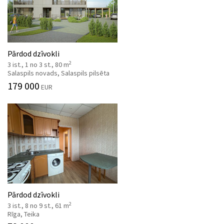
Pārdod dzīvokli
2
3 ist., 1 no 3 st., 80 m
Salaspils novads, Salaspils pilsēta
179 000
EUR
Pārdod dzīvokli
2
3 ist., 8 no 9 st., 61 m
Rīga, Teika