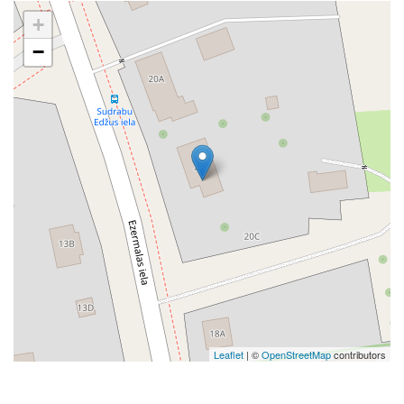
+
−
Leaflet
| ©
OpenStreetMap
contributors