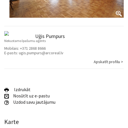
Uģis Pumpurs
Nekustamo īpašumu aģents
Mobilais:
+371 2868 8666
E-pasts:
ugis.pumpurs@arcoreal.lv
Apskatīt profilu >
Izdrukāt
Nosūtīt uz e-pastu
Uzdod savu jautājumu
Karte