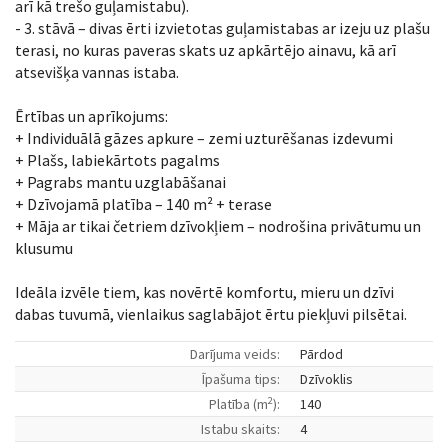
arī kā trešo guļamistabu).
- 3. stāvā – divas ērti izvietotas guļamistabas ar izeju uz plašu
terasi, no kuras paveras skats uz apkārtējo ainavu, kā arī
atsevišķa vannas istaba.
Ērtības un aprīkojums:
+ Individuālā gāzes apkure – zemi uzturēšanas izdevumi
+ Plašs, labiekārtots pagalms
+ Pagrabs mantu uzglabāšanai
+ Dzīvojamā platība – 140 m² + terase
+ Māja ar tikai četriem dzīvokļiem – nodrošina privātumu un
klusumu
Ideāla izvēle tiem, kas novērtē komfortu, mieru un dzīvi
dabas tuvumā, vienlaikus saglabājot ērtu piekļuvi pilsētai.
Darījuma veids:
Pārdod
Īpašuma tips:
Dzīvoklis
2
Platība (m
):
140
Istabu skaits:
4