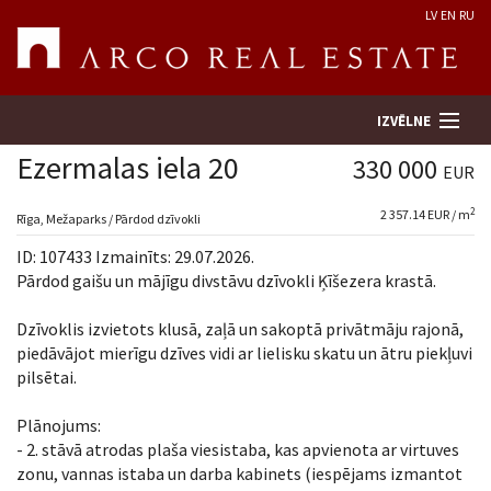
LV
EN
RU
IZVĒLNE
Ezermalas iela 20
330 000
EUR
2
2 357.14 EUR / m
Meklēt īpašumu
Rīga, Mežaparks / Pārdod dzīvokli
ID: 107433 Izmainīts: 29.07.2026.
Novērtēt īpašumu
Pārdod gaišu un mājīgu divstāvu dzīvokli Ķīšezera krastā.
Dzīvoklis izvietots klusā, zaļā un sakoptā privātmāju rajonā,
Uzņēmums
piedāvājot mierīgu dzīves vidi ar lielisku skatu un ātru piekļuvi
pilsētai.
Pakalpojumi
Plānojums:
Kontakti
- 2. stāvā atrodas plaša viesistaba, kas apvienota ar virtuves
zonu, vannas istaba un darba kabinets (iespējams izmantot