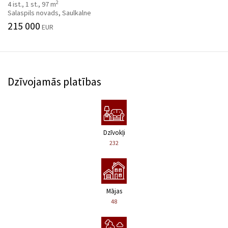
2
4 ist., 1 st., 97 m
Salaspils novads, Saulkalne
215 000
EUR
Dzīvojamās platības
Dzīvokļi
232
Mājas
48