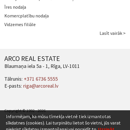
Īres nodaļa
Komercplatību nodaļa
Vidzemes filiāle
Lasīt vairāk >
ARCO REAL ESTATE
Blaumaņa iela 5a - 1, Rīga, LV-1011
Tālrunis:
+371 6736 5555
E-pasts:
riga@arcoreal.lv
Copyright © 1992 - 2026
Jebkuras informācijas un satura pārpublicēšana ir jāsaskaņo.
Informējam, ka mūsu tīmekļa vietnē tiek izmantotas
sīkdatnes (cookies). Lai turpinātu lietot šo vietni, jūs varat
piekrist sīkdatņu izmantošanai vai noraidīt to.
Uzzināt