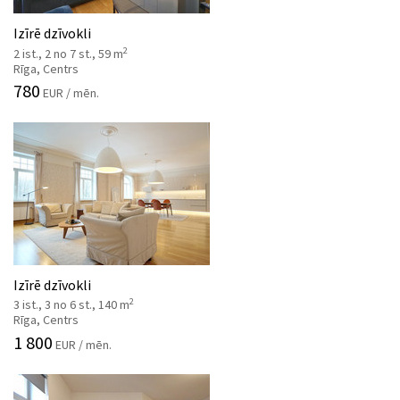
Izīrē dzīvokli
2
2 ist., 2 no 7 st., 59 m
Rīga, Centrs
780
EUR / mēn.
Izīrē dzīvokli
2
3 ist., 3 no 6 st., 140 m
Rīga, Centrs
1 800
EUR / mēn.