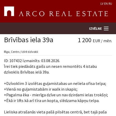
LV
EN
RU
IZVĒLNE
Brīvības iela 39a
1 200
EUR / mēn.
Meklēt īpašumu
Rīga, Centrs / Izīrē dzīvokli
ID: 107432 Izmainīts: 03.08.2026.
Novērtēt īpašumu
Īrei tiek piedāvāts gaišs un nesen remontēts 4 istabu
dzīvoklis Brīvības ielā 39a.
Uzņēmums
+Dzīvoklim 3 izolētas guļamistabas un neliela ofisa telpa;
+Vienā no guļamistabām ir walk in skapis;
Pakalpojumi
+Pagalma ēka - mierīga dzīve un nav dzirdami ielas trokšņi;
+Ēkā ir lifts kā arī tīra un kopta, slēdzama kāpņu telpa.
Kontakti
Lieliska atrašanās vieta pašā pilsētas centrā, bet tajā paša