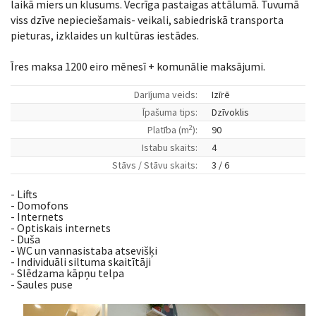
laikā miers un klusums. Vecrīga pastaigas attālumā. Tuvumā
viss dzīve nepieciešamais- veikali, sabiedriskā transporta
pieturas, izklaides un kultūras iestādes.
Īres maksa 1200 eiro mēnesī + komunālie maksājumi.
Darījuma veids:
Izīrē
Īpašuma tips:
Dzīvoklis
2
Platība (m
):
90
Istabu skaits:
4
Stāvs / Stāvu skaits:
3 / 6
- Lifts
- Domofons
- Internets
- Optiskais internets
- Duša
- WC un vannasistaba atsevišķi
- Individuāli siltuma skaitītāji
- Slēdzama kāpņu telpa
- Saules puse