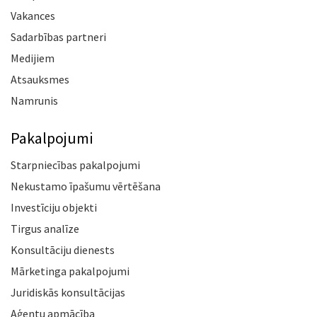
Vakances
Sadarbības partneri
Medijiem
Atsauksmes
Namrunis
Pakalpojumi
Starpniecības pakalpojumi
Nekustamo īpašumu vērtēšana
Investīciju objekti
Tirgus analīze
Konsultāciju dienests
Mārketinga pakalpojumi
Juridiskās konsultācijas
Aģentu apmācība