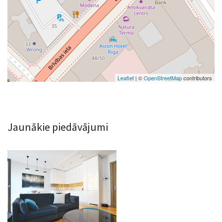
Leaflet
| ©
OpenStreetMap
contributors
Jaunākie piedāvājumi