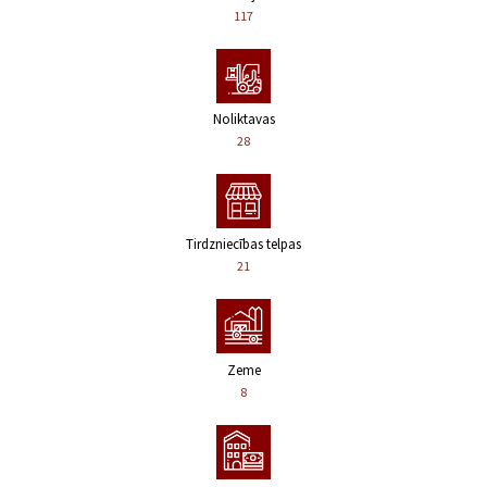
117
Noliktavas
28
Tirdzniecības telpas
21
Zeme
8