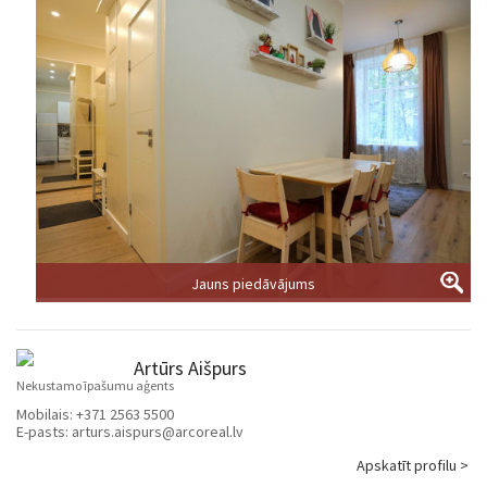
Jauns piedāvājums
Artūrs Aišpurs
Nekustamo īpašumu aģents
Mobilais:
+371 2563 5500
E-pasts:
arturs.aispurs@arcoreal.lv
Apskatīt profilu >