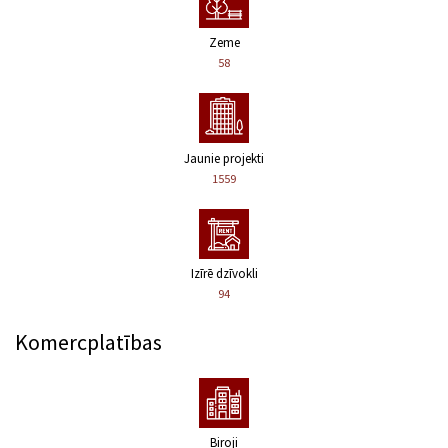
Zeme
58
Jaunie projekti
1559
Izīrē dzīvokli
94
Komercplatības
Biroji