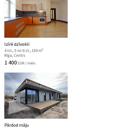
Izīrē dzīvokli
2
4 ist., 5 no 6 st., 186 m
Rīga, Centrs
1 400
EUR / mēn.
Pārdod māju