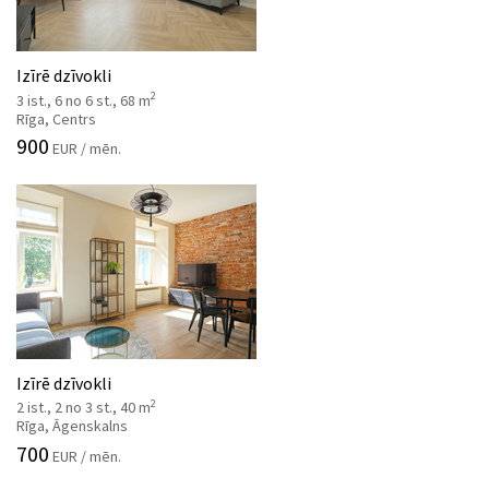
Izīrē dzīvokli
2
3 ist., 6 no 6 st., 68 m
Rīga, Centrs
900
EUR / mēn.
Izīrē dzīvokli
2
2 ist., 2 no 3 st., 40 m
Rīga, Āgenskalns
700
EUR / mēn.