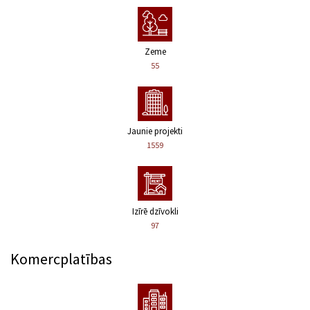
Zeme
55
Jaunie projekti
1559
Izīrē dzīvokli
97
Komercplatības