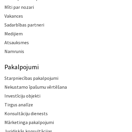
Mīti par nozari
Vakances
Sadarbības partneri
Medijiem
Atsauksmes
Namrunis
Pakalpojumi
Starpniecības pakalpojumi
Nekustamo īpašumu vērtēšana
Investīciju objekti
Tirgus analīze
Konsultāciju dienests
Mārketinga pakalpojumi
Juridiskās konsultācijas