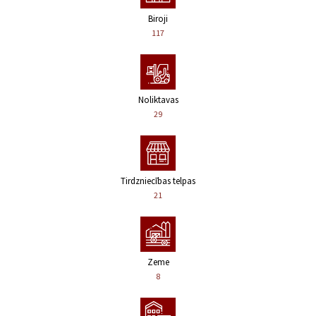
Biroji
117
Noliktavas
29
Tirdzniecības telpas
21
Zeme
8