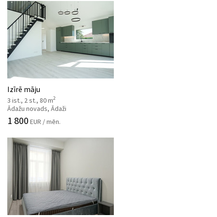
Izīrē māju
2
3 ist., 2 st., 80 m
Ādažu novads, Ādaži
1 800
EUR / mēn.