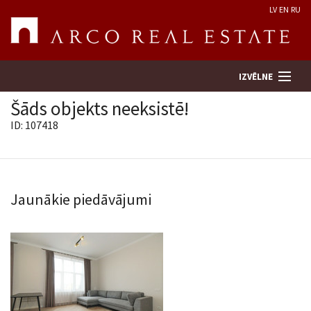
LV
EN
RU
IZVĒLNE
Šāds objekts neeksistē!
ID: 107418
Meklēt īpašumu
Novērtēt īpašumu
Jaunākie piedāvājumi
Uzņēmums
Pakalpojumi
Kontakti