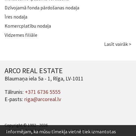
Dzīvojamā fonda pārdošanas nodaļa
Īres nodaļa
Komercplatību nodaļa
Vidzemes filiāle
Lasīt vairāk >
ARCO REAL ESTATE
Blaumaņa iela 5a - 1, Rīga, LV-1011
Tālrunis:
+371 6736 5555
E-pasts:
riga@arcoreal.lv
Copyright © 1992 - 2026
Jebkuras informācijas un satura pārpublicēšana ir jāsaskaņo.
Informējam, ka mūsu tīmekļa vietnē tiek izmantotas