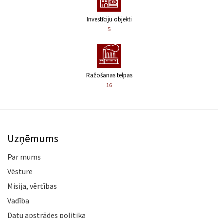
Investīciju objekti
5
Ražošanas telpas
16
Uzņēmums
Par mums
Vēsture
Misija, vērtības
Vadība
Datu apstrādes politika