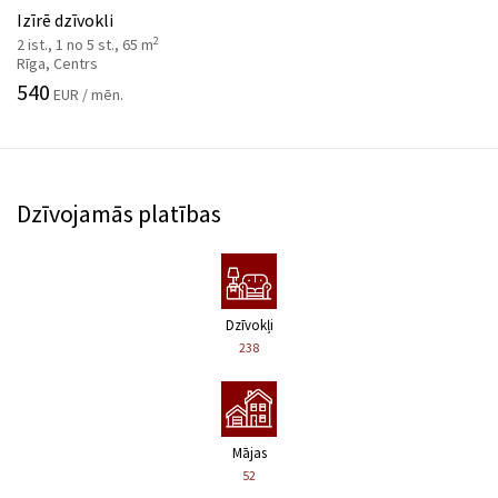
Izīrē dzīvokli
2
2 ist., 1 no 5 st., 65 m
Rīga, Centrs
540
EUR / mēn.
Dzīvojamās platības
Dzīvokļi
238
Mājas
52