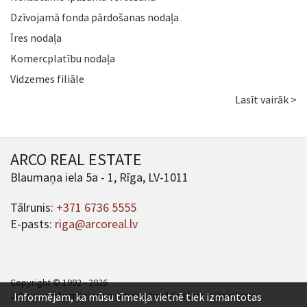
Dzīvojamā fonda pārdošanas nodaļa
Īres nodaļa
Komercplatību nodaļa
Vidzemes filiāle
Lasīt vairāk >
ARCO REAL ESTATE
Blaumaņa iela 5a - 1, Rīga, LV-1011
Tālrunis:
+371 6736 5555
E-pasts:
riga@arcoreal.lv
Copyright © 1992 - 2026
Jebkuras informācijas un satura pārpublicēšana ir jāsaskaņo.
Informējam, ka mūsu tīmekļa vietnē tiek izmantotas