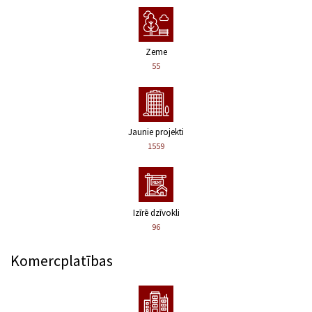
Zeme
55
Jaunie projekti
1559
Izīrē dzīvokli
96
Komercplatības