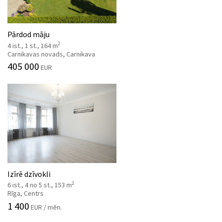
Pārdod māju
2
4 ist., 1 st., 164 m
Carnikavas novads, Carnikava
405 000
EUR
Izīrē dzīvokli
2
6 ist., 4 no 5 st., 153 m
Rīga, Centrs
1 400
EUR / mēn.