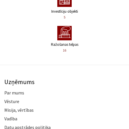
Investīciju objekti
5
Ražošanas telpas
16
Uzņēmums
Par mums
Vēsture
Misija, vērtības
Vadība
Datu apstrādes politika