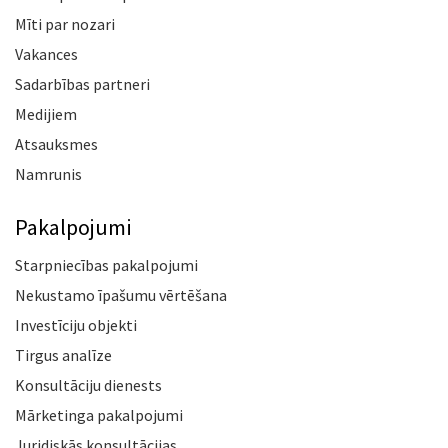
Mīti par nozari
Vakances
Sadarbības partneri
Medijiem
Atsauksmes
Namrunis
Pakalpojumi
Starpniecības pakalpojumi
Nekustamo īpašumu vērtēšana
Investīciju objekti
Tirgus analīze
Konsultāciju dienests
Mārketinga pakalpojumi
Juridiskās konsultācijas