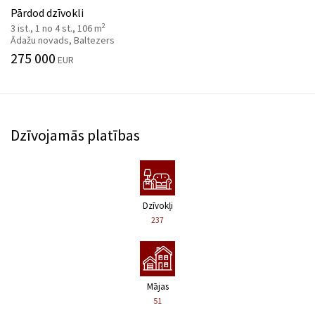
Pārdod dzīvokli
2
3 ist., 1 no 4 st., 106 m
Ādažu novads, Baltezers
275 000
EUR
Dzīvojamās platības
Dzīvokļi
237
Mājas
51