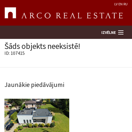
LV
EN
RU
IZVĒLNE
Šāds objekts neeksistē!
ID: 107415
Meklēt īpašumu
Novērtēt īpašumu
Jaunākie piedāvājumi
Uzņēmums
Pakalpojumi
Kontakti