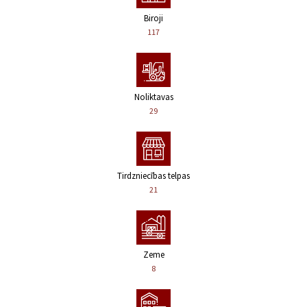
Biroji
117
Noliktavas
29
Tirdzniecības telpas
21
Zeme
8