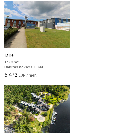
Izīrē
2
1440 m
Babītes novads, Piņķi
5 472
EUR / mēn.