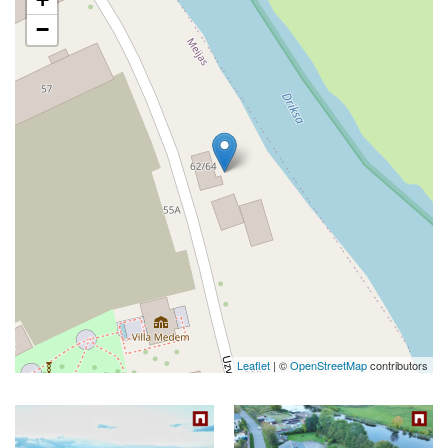
−
Leaflet
| ©
OpenStreetMap
contributors