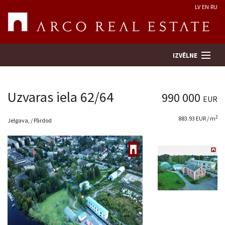
LV
EN
RU
IZVĒLNE
Uzvaras iela 62/64
990 000
EUR
Meklēt īpašumu
2
883.93 EUR / m
Jelgava, / Pārdod
Novērtēt īpašumu
Uzņēmums
Pakalpojumi
Kontakti