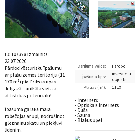
ID: 107398 Izmainīts:
23.07.2026.
Darījuma veids:
Pārdod
Pārdod vēsturisku īpašumu
Investīciju
ar plašu zemes teritoriju (11
Īpašuma tips:
objekts
170 m²) pie Driksas upes
2
Platība (m
):
1120
Jelgavā – unikāla vieta ar
attīstības potenciālu!
- Internets
- Optiskais internets
Īpašuma garākā mala
- Duša
- Sauna
robežojas ar upi, nodrošinot
- Blakus upei
gleznainu skatu un piekļuvi
ūdenim.