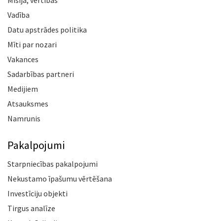
Misija, vērtības
Vadība
Datu apstrādes politika
Mīti par nozari
Vakances
Sadarbības partneri
Medijiem
Atsauksmes
Namrunis
Pakalpojumi
Starpniecības pakalpojumi
Nekustamo īpašumu vērtēšana
Investīciju objekti
Tirgus analīze