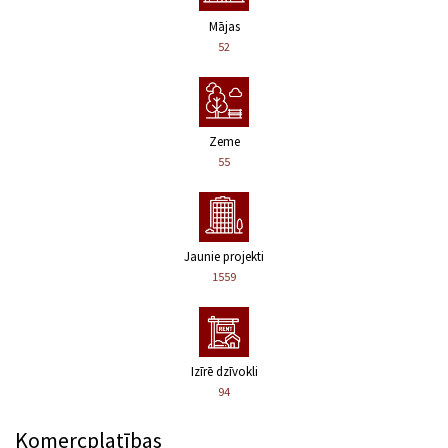
Mājas
52
Zeme
55
Jaunie projekti
1559
Izīrē dzīvokli
94
Komercplatības