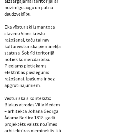
aizsargājamai teritorijai ar
nozīmīgu augu un putnu
daudzveidību.
Ēka vēsturiski izmantota
slaveno Vīnes krēslu
ražošanai, taču tai nav
kultūrvēsturiskā pieminekļa
statusa. Šobrīd teritorijā
notiek komercdarbība.
Pieejams pietiekams
elektrības pieslēgums
ražošanai. Īpašums ir bez
apgrūtinājumiem.
Vēsturiskais konteksts:
Blakus atrodas Villa Medem
– arhitekta Johana Georga
Ādama Berlica 1818. gadā
projektēts valsts nozīmes
arhitektūras piemineklis, kā