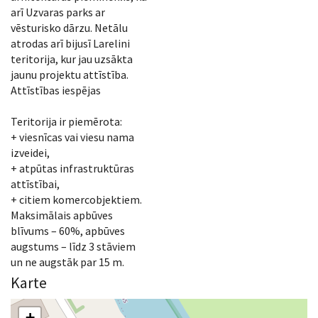
arī Uzvaras parks ar
vēsturisko dārzu. Netālu
atrodas arī bijusī Larelini
teritorija, kur jau uzsākta
jaunu projektu attīstība.
Attīstības iespējas
Teritorija ir piemērota:
+ viesnīcas vai viesu nama
izveidei,
+ atpūtas infrastruktūras
attīstībai,
+ citiem komercobjektiem.
Maksimālais apbūves
blīvums – 60%, apbūves
augstums – līdz 3 stāviem
un ne augstāk par 15 m.
Karte
+