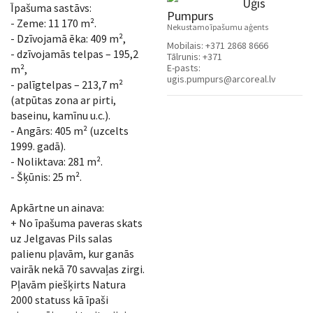
Uģis
Īpašuma sastāvs:
Pumpurs
- Zeme: 11 170 m².
Nekustamo īpašumu aģents
- Dzīvojamā ēka: 409 m²,
Mobilais:
+371 2868 8666
- dzīvojamās telpas – 195,2
Tālrunis:
+371
E-pasts:
m²,
ugis.pumpurs@arcoreal.lv
- palīgtelpas – 213,7 m²
(atpūtas zona ar pirti,
baseinu, kamīnu u.c.).
- Angārs: 405 m² (uzcelts
1999. gadā).
- Noliktava: 281 m².
- Šķūnis: 25 m².
Apkārtne un ainava:
+ No īpašuma paveras skats
uz Jelgavas Pils salas
palienu pļavām, kur ganās
vairāk nekā 70 savvaļas zirgi.
Pļavām piešķirts Natura
2000 statuss kā īpaši