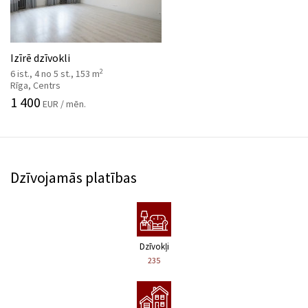
Izīrē dzīvokli
2
6 ist., 4 no 5 st., 153 m
Rīga, Centrs
1 400
EUR / mēn.
Dzīvojamās platības
Dzīvokļi
235