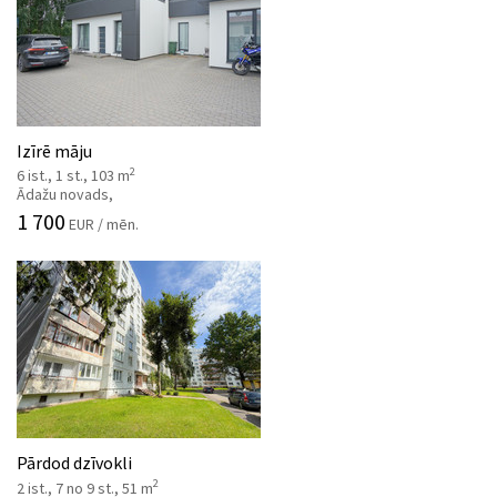
Izīrē māju
2
6 ist., 1 st., 103 m
Ādažu novads,
1 700
EUR / mēn.
Pārdod dzīvokli
2
2 ist., 7 no 9 st., 51 m