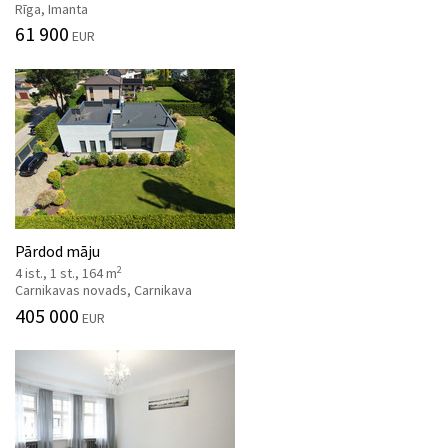
Rīga, Imanta
61 900
EUR
Pārdod māju
2
4 ist., 1 st., 164 m
Carnikavas novads, Carnikava
405 000
EUR