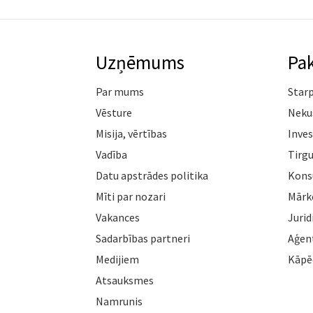
Uzņēmums
Pa
Par mums
Star
Vēsture
Neku
Misija, vērtības
Inves
Vadība
Tirgu
Datu apstrādes politika
Konsu
Mīti par nozari
Mārk
Vakances
Jurid
Sadarbības partneri
Aģen
Medijiem
Kāpē
Atsauksmes
Namrunis