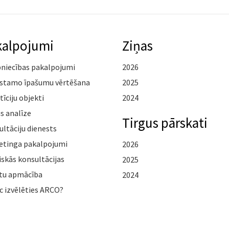
kalpojumi
Ziņas
pniecības pakalpojumi
2026
stamo īpašumu vērtēšana
2025
tīciju objekti
2024
s analīze
Tirgus pārskati
ltāciju dienests
etinga pakalpojumi
2026
iskās konsultācijas
2025
tu apmācība
2024
c izvēlēties ARCO?