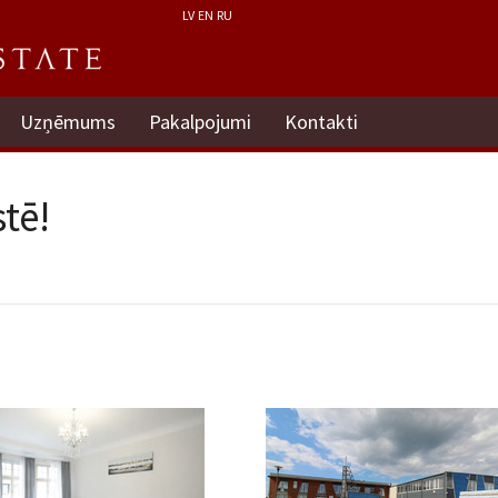
LV
EN
RU
Uzņēmums
Pakalpojumi
Kontakti
tē!