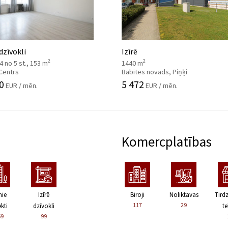
 dzīvokli
Izīrē
2
2
, 4 no 5 st., 153 m
1440 m
 Centrs
Babītes novads, Piņķi
0
5 472
EUR / mēn.
EUR / mēn.
Komercplatības
nie
Izīrē
Biroji
Noliktavas
Tird
117
29
kti
dzīvokli
te
59
99