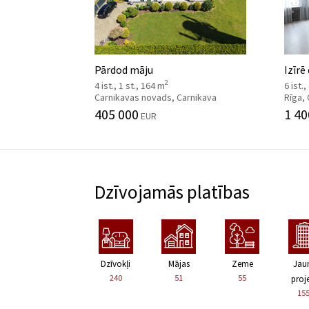
Pārdod māju
Izīrē
2
4 ist., 1 st., 164 m
6 ist.
Carnikavas novads, Carnikava
Rīga,
405 000
1 40
EUR
Dzīvojamās platības
Dzīvokļi
Mājas
Zeme
Jau
240
51
55
proje
15