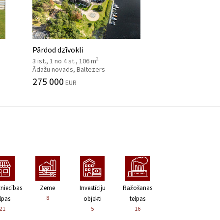
Pārdod dzīvokli
2
3 ist., 1 no 4 st., 106 m
Ādažu novads, Baltezers
275 000
EUR
zniecības
Zeme
Investīciju
Ražošanas
8
lpas
objekti
telpas
21
5
16