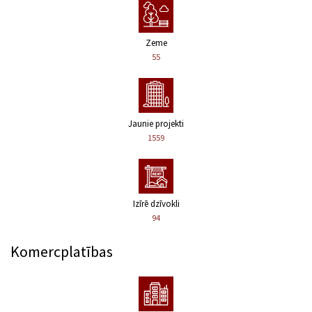
Zeme
55
Jaunie projekti
1559
Izīrē dzīvokli
94
Komercplatības