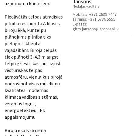
Jansons
uzņēmuma klientiem.
Nodaļas vadītājs
Mobilais:
+371 2639 7447
Piedāvātās telpas atradīsies
Tālrunis:
+371 6736 5555
pilnībā restaurētā A klases
E-pasts:
girts.jansons@arcoreal.lv
biroju ēkā, kur telpu
plānojums pilnība tiks
pielāgots klienta
vajadzībām. Biroja telpās
tiek plānoti 3-4,3 m augsti
telpu griesti, kas ļaus izjust
vēsturiskas telpas
atmosfēru, vienlaikus birojā
nodrošinot visas mūsdienu
kvalitātes: modernas
klimata vadības sistēmas,
veramus logus,
energoefektīvu LED
apgaismojumu.
Biroju ēkā K26 ciena