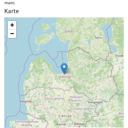
mani.
Karte
+
−