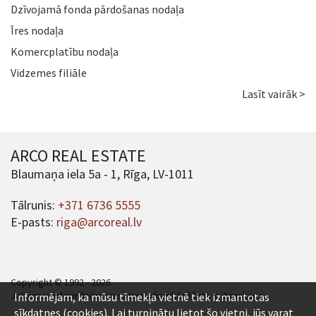
Dzīvojamā fonda pārdošanas nodaļa
Īres nodaļa
Komercplatību nodaļa
Vidzemes filiāle
Lasīt vairāk >
ARCO REAL ESTATE
Blaumaņa iela 5a - 1, Rīga, LV-1011
Tālrunis:
+371 6736 5555
E-pasts:
riga@arcoreal.lv
Copyright © 1992 - 2026
Jebkuras informācijas un satura pārpublicēšana ir jāsaskaņo.
Informējam, ka mūsu tīmekļa vietnē tiek izmantotas
sīkdatnes (cookies). Lai turpinātu lietot šo vietni, jūs varat