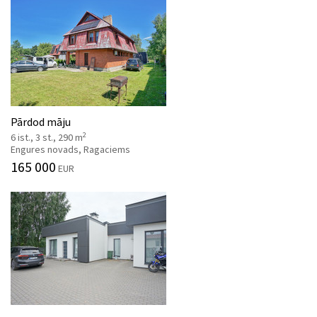
Pārdod māju
2
6 ist., 3 st., 290 m
Engures novads, Ragaciems
165 000
EUR