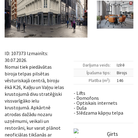
ID: 107373 Izmainīts:
30.07.2026.
Darījuma veids:
Izīrē
Nomai tiek piedāvātas
Īpašuma tips:
Birojs
biroja telpas pilsētas
2
vēsturiskajā centrā, biroju
Platība (m
):
146
ēkā K26, Kaļķu un Vaļņu ielas
- Lifts
krustojumā divu stratēģiski
- Domofons
vissvarīgāko ielu
- Optiskais internets
krustojumā. Apkārtnē
- Duša
- Slēdzama kāpņu telpa
atrodas dažādu nozaru
uzņēmumi, veikali un
restorāni, kur varat plānot
Ģirts
neoficiālas tikšanās ar