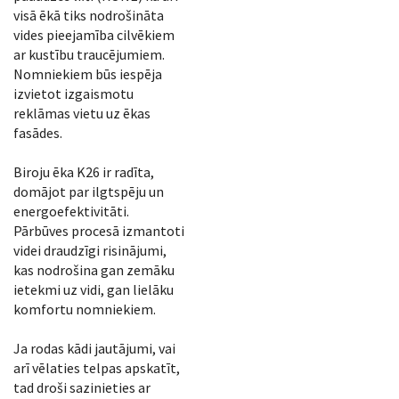
visā ēkā tiks nodrošināta
vides pieejamība cilvēkiem
ar kustību traucējumiem.
Nomniekiem būs iespēja
izvietot izgaismotu
reklāmas vietu uz ēkas
fasādes.
Biroju ēka K26 ir radīta,
domājot par ilgtspēju un
energoefektivitāti.
Pārbūves procesā izmantoti
videi draudzīgi risinājumi,
kas nodrošina gan zemāku
ietekmi uz vidi, gan lielāku
komfortu nomniekiem.
Ja rodas kādi jautājumi, vai
arī vēlaties telpas apskatīt,
tad droši sazinieties ar