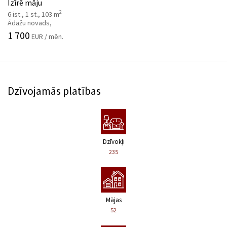
Izīrē māju
2
6 ist., 1 st., 103 m
Ādažu novads,
1 700
EUR / mēn.
Dzīvojamās platības
Dzīvokļi
235
Mājas
52