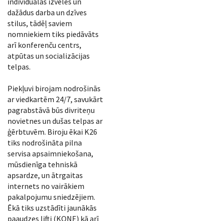
individuālas izvēles un
dažādus darba un dzīves
stilus, tādēļ saviem
nomniekiem tiks piedāvāts
arī konferenču centrs,
atpūtas un socializācijas
telpas.
Piekļuvi birojam nodrošinās
ar viedkartēm 24/7, savukārt
pagrabstāvā būs divriteņu
novietnes un dušas telpas ar
ģērbtuvēm. Biroju ēkai K26
tiks nodrošināta pilna
servisa apsaimniekošana,
mūsdienīga tehniskā
apsardze, un ātrgaitas
internets no vairākiem
pakalpojumu sniedzējiem.
Ēkā tiks uzstādīti jaunākās
paaudzes lifti (KONE) kā arī