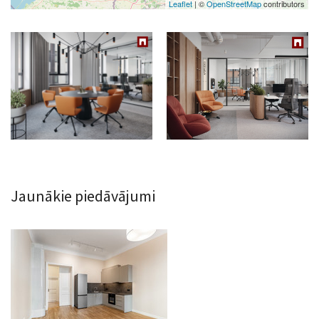
Leaflet
| ©
OpenStreetMap
contributors
Jaunākie piedāvājumi