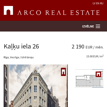
LV
EN
RU
IZVĒLNE
Kaļķu iela 26
2 190
EUR / mēn.
Meklēt īpašumu
2
15.00 EUR / m
Rīga, Vecrīga / Izīrē biroju
Novērtēt īpašumu
Uzņēmums
Pakalpojumi
Kontakti