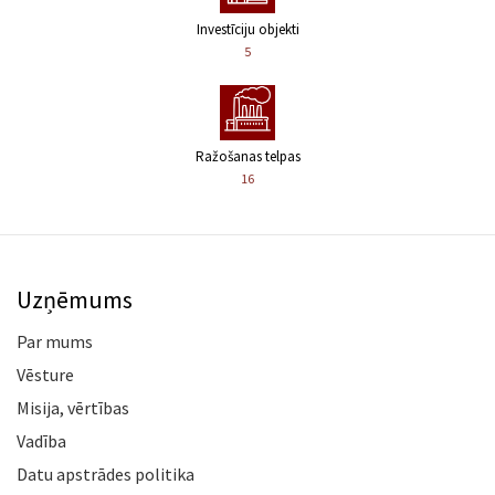
Investīciju objekti
5
Ražošanas telpas
16
Uzņēmums
Par mums
Vēsture
Misija, vērtības
Vadība
Datu apstrādes politika