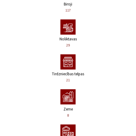
Biroji
117
Noliktavas
29
Tirdzniecības telpas
21
Zeme
8