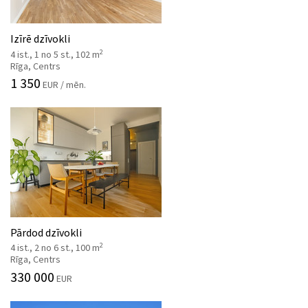
Izīrē dzīvokli
2
4 ist., 1 no 5 st., 102 m
Rīga, Centrs
1 350
EUR / mēn.
Pārdod dzīvokli
2
4 ist., 2 no 6 st., 100 m
Rīga, Centrs
330 000
EUR