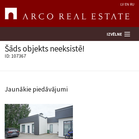
LV
EN
RU
IZVĒLNE
Šāds objekts neeksistē!
ID: 107367
Meklēt īpašumu
Novērtēt īpašumu
Jaunākie piedāvājumi
Uzņēmums
Pakalpojumi
Kontakti