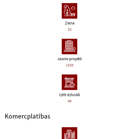
Zeme
55
Jaunie projekti
1559
Izīrē dzīvokli
94
Komercplatības