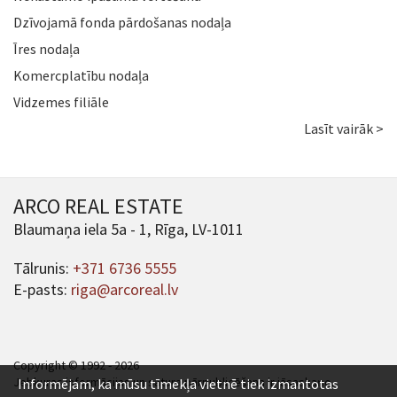
Dzīvojamā fonda pārdošanas nodaļa
Īres nodaļa
Komercplatību nodaļa
Vidzemes filiāle
Lasīt vairāk >
ARCO REAL ESTATE
Blaumaņa iela 5a - 1, Rīga, LV-1011
Tālrunis:
+371 6736 5555
E-pasts:
riga@arcoreal.lv
Copyright © 1992 - 2026
Jebkuras informācijas un satura pārpublicēšana ir jāsaskaņo.
Informējam, ka mūsu tīmekļa vietnē tiek izmantotas