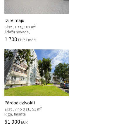
Izīrē māju
2
6 ist., 1 st., 103 m
Ādažu novads,
1 700
EUR / mēn.
Pārdod dzīvokli
2
2 ist., 7 no 9 st., 51 m
Rīga, Imanta
61 900
EUR