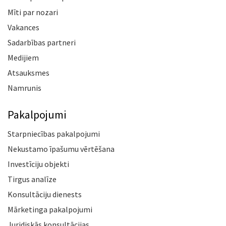
Mīti par nozari
Vakances
Sadarbības partneri
Medijiem
Atsauksmes
Namrunis
Pakalpojumi
Starpniecības pakalpojumi
Nekustamo īpašumu vērtēšana
Investīciju objekti
Tirgus analīze
Konsultāciju dienests
Mārketinga pakalpojumi
Juridiskās konsultācijas