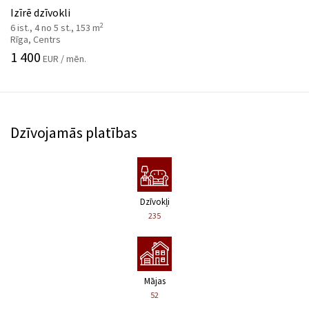
Izīrē dzīvokli
2
6 ist., 4 no 5 st., 153 m
Rīga, Centrs
1 400
EUR / mēn.
Dzīvojamās platības
Dzīvokļi
235
Mājas
52