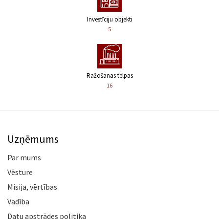
Investīciju objekti
5
Ražošanas telpas
16
Uzņēmums
Par mums
Vēsture
Misija, vērtības
Vadība
Datu apstrādes politika