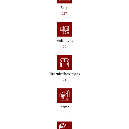
Biroji
117
Noliktavas
29
Tirdzniecības telpas
21
Zeme
8