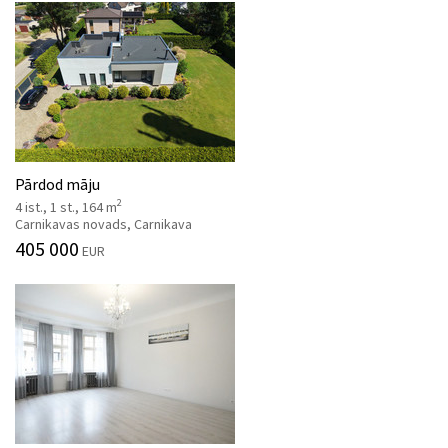
Pārdod māju
2
4 ist., 1 st., 164 m
Carnikavas novads, Carnikava
405 000
EUR