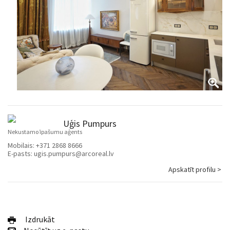
Uģis Pumpurs
Nekustamo īpašumu aģents
Mobilais:
+371 2868 8666
E-pasts:
ugis.pumpurs@arcoreal.lv
Apskatīt profilu >
Izdrukāt