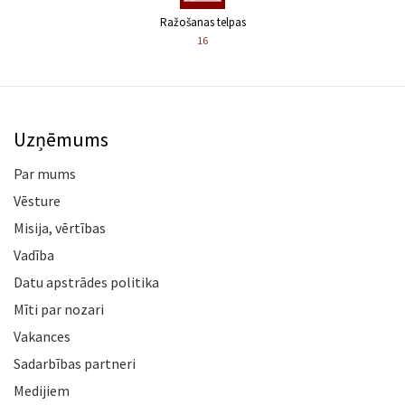
Ražošanas telpas
16
Uzņēmums
Par mums
Vēsture
Misija, vērtības
Vadība
Datu apstrādes politika
Mīti par nozari
Vakances
Sadarbības partneri
Medijiem