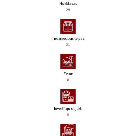
Noliktavas
29
Tirdzniecības telpas
21
Zeme
8
Investīciju objekti
5