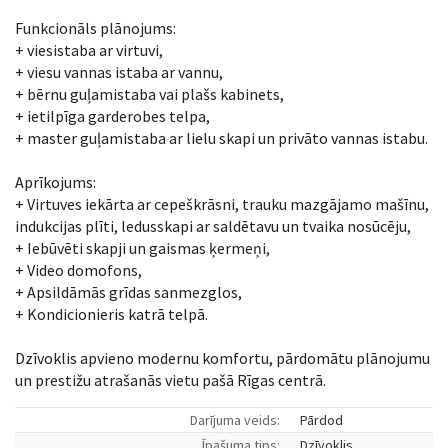
Funkcionāls plānojums:
+ viesistaba ar virtuvi,
+ viesu vannas istaba ar vannu,
+ bērnu guļamistaba vai plašs kabinets,
+ ietilpīga garderobes telpa,
+ master guļamistaba ar lielu skapi un privāto vannas istabu.
Aprīkojums:
+ Virtuves iekārta ar cepeškrāsni, trauku mazgājamo mašīnu,
indukcijas plīti, ledusskapi ar saldētavu un tvaika nosūcēju,
+ Iebūvēti skapji un gaismas ķermeņi,
+ Video domofons,
+ Apsildāmās grīdas sanmezglos,
+ Kondicionieris katrā telpā.
Dzīvoklis apvieno modernu komfortu, pārdomātu plānojumu
un prestižu atrašanās vietu pašā Rīgas centrā.
Darījuma veids:
Pārdod
Īpašuma tips:
Dzīvoklis