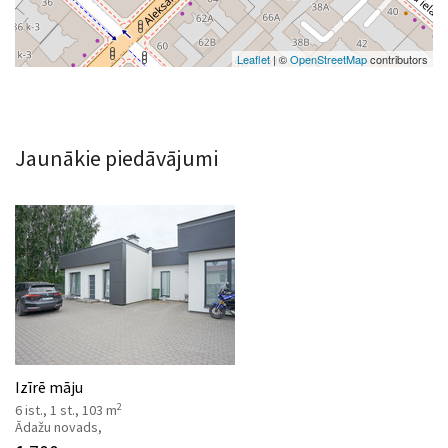
Leaflet
| ©
OpenStreetMap
contributors
Jaunākie piedāvājumi
Izīrē māju
2
6 ist., 1 st., 103 m
Ādažu novads,