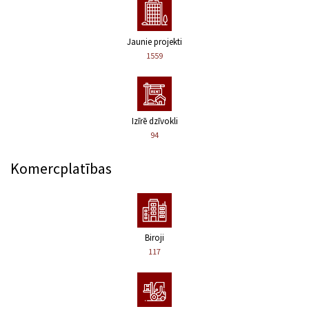
Jaunie projekti
1559
Izīrē dzīvokli
94
Komercplatības
Biroji
117