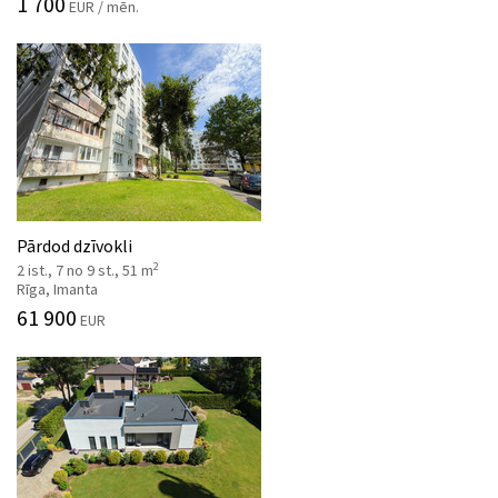
1 700
EUR / mēn.
Pārdod dzīvokli
2
2 ist., 7 no 9 st., 51 m
Rīga, Imanta
61 900
EUR