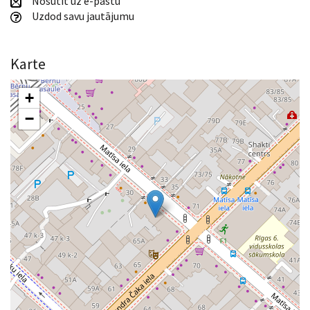
Nosūtīt uz e-pastu
Uzdod savu jautājumu
Karte
+
−