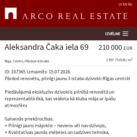
LV
EN
RU
IZVĒLNE
Aleksandra Čaka iela 69
210 000
EUR
2
2 957.75 EUR / m
Meklēt īpašumu
Rīga, Centrs / Pārdod dzīvokli
ID: 107365 Izmainīts: 15.07.2026.
Novērtēt īpašumu
Pārdod renovētu, pilnīgi jaunu 3 istabu dzīvokli Rīgas centrā!
Piedāvājumā ekskluzīvs dzīvoklis pilnībā renovētā un
Uzņēmums
reprezentablā ēkā, kas veidota kā kluba māja ar īpašu
atmosfēru.
Pakalpojumi
Galvenās priekšrocības:
Kontakti
+ Pilnīgi jauns mājoklis – neviens vēl nav dzīvojis,
+ Kvalitatīvas jaunās mēbeles un sadzīves tehnika,