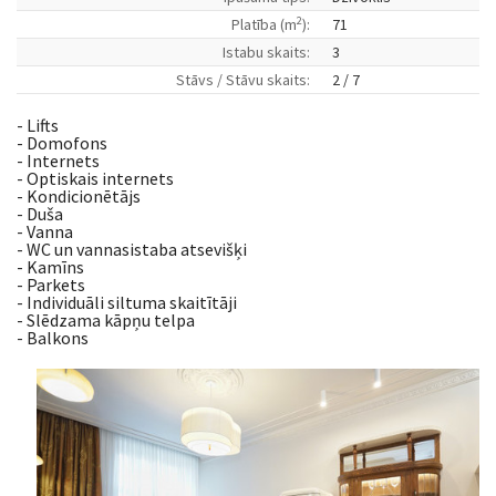
2
Platība (m
):
71
Istabu skaits:
3
Stāvs / Stāvu skaits:
2 / 7
- Lifts
- Domofons
- Internets
- Optiskais internets
- Kondicionētājs
- Duša
- Vanna
- WC un vannasistaba atsevišķi
- Kamīns
- Parkets
- Individuāli siltuma skaitītāji
- Slēdzama kāpņu telpa
- Balkons