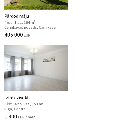
Pārdod māju
2
4 ist., 1 st., 164 m
Carnikavas novads, Carnikava
405 000
EUR
Izīrē dzīvokli
2
6 ist., 4 no 5 st., 153 m
Rīga, Centrs
1 400
EUR / mēn.