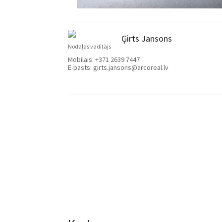
Ģirts Jansons
Nodaļas vadītājs
Mobilais:
+371 2639 7447
E-pasts:
girts.jansons@arcoreal.lv