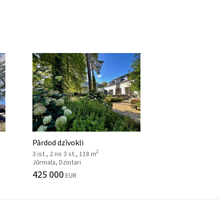
Pārdod dzīvokli
2
3 ist., 2 no 3 st., 118 m
Jūrmala, Dzintari
425 000
EUR