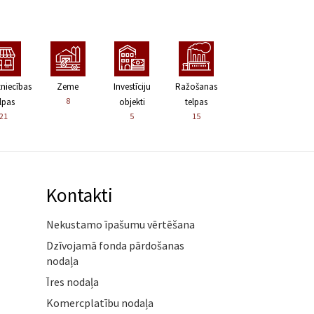
zniecības
Zeme
Investīciju
Ražošanas
8
lpas
objekti
telpas
21
5
15
Kontakti
Nekustamo īpašumu vērtēšana
Dzīvojamā fonda pārdošanas
nodaļa
Īres nodaļa
Komercplatību nodaļa