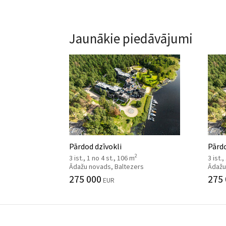
Jaunākie piedāvājumi
Pārdod dzīvokli
Pārdo
2
3 ist., 1 no 4 st., 106 m
3 ist.
Ādažu novads, Baltezers
Ādažu
275 000
275
EUR