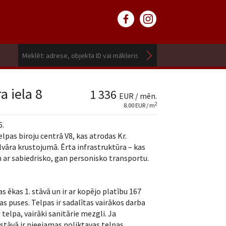
a iela 8
1 336
EUR / mēn.
2
8.00 EUR / m
6.
lpas biroju centrā V8, kas atrodas Kr.
vāra krustojumā. Ērta infrastruktūra – kas
n ar sabiedrisko, gan personisko transportu.
s ēkas 1. stāvā un ir ar kopējo platību 167
las puses. Telpas ir sadalītas vairākos darba
 telpa, vairāki sanitārie mezgli. Ja
tāvā ir pieejamas noliktavas telpas.