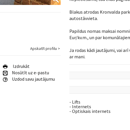
Blakus atrodas Kronvalda par
autostāvvieta.
Papildus nomas maksai nomni
Eur/kv.m., un par komunālaji
Apskatīt profilu >
Ja rodas kādi jautājumi, vai arī
ar mani.
Izdrukāt
Nosūtīt uz e-pastu
Uzdod savu jautājumu
- Lifts
- Internets
- Optiskais internets