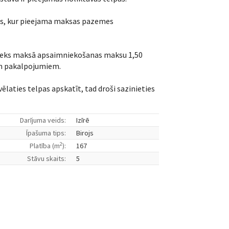
ks, kur pieejama maksas pazemes
eks maksā apsaimniekošanas maksu 1,50
em pakalpojumiem.
 vēlaties telpas apskatīt, tad droši sazinieties
Darījuma veids:
Izīrē
Īpašuma tips:
Birojs
2
Platība (m
):
167
Stāvu skaits:
5