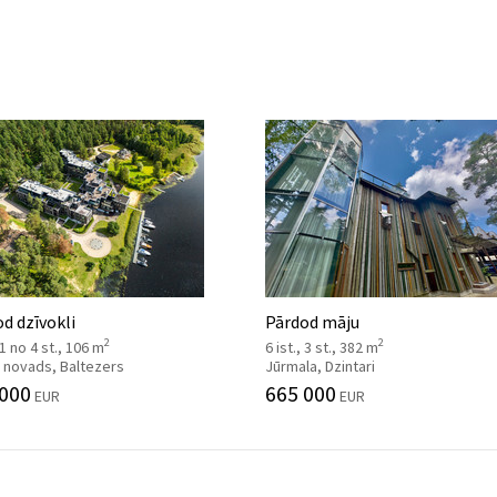
d dzīvokli
Pārdod māju
2
2
, 1 no 4 st., 106 m
6 ist., 3 st., 382 m
 novads, Baltezers
Jūrmala, Dzintari
 000
665 000
EUR
EUR