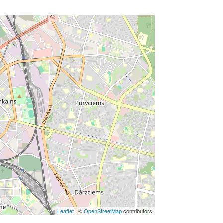
Leaflet
| ©
OpenStreetMap
contributors