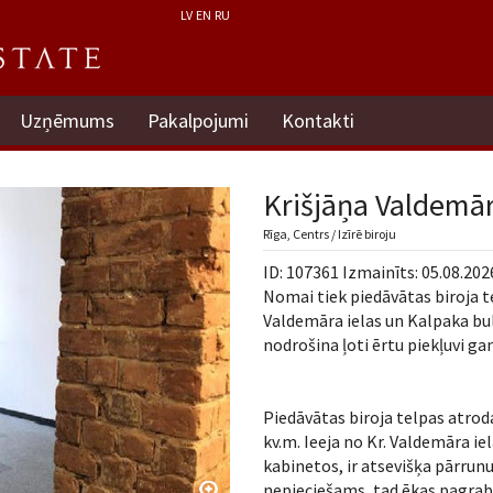
LV
EN
RU
Uzņēmums
Pakalpojumi
Kontakti
Krišjāņa Valdemār
Rīga, Centrs / Izīrē biroju
ID: 107361 Izmainīts: 05.08.202
Nomai tiek piedāvātas biroja te
Valdemāra ielas un Kalpaka bul
nodrošina ļoti ērtu piekļuvi ga
Piedāvātas biroja telpas atroda
kv.m. Ieeja no Kr. Valdemāra ie
kabinetos, ir atsevišķa pārrunu
nepieciešams, tad ēkas pagrabs