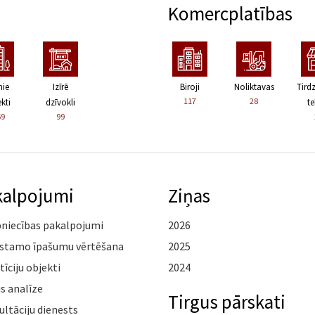
Komercplatības
nie
Izīrē
Biroji
Noliktavas
Tird
117
28
kti
dzīvokli
te
59
99
kalpojumi
Ziņas
pniecības pakalpojumi
2026
stamo īpašumu vērtēšana
2025
tīciju objekti
2024
s analīze
Tirgus pārskati
ltāciju dienests