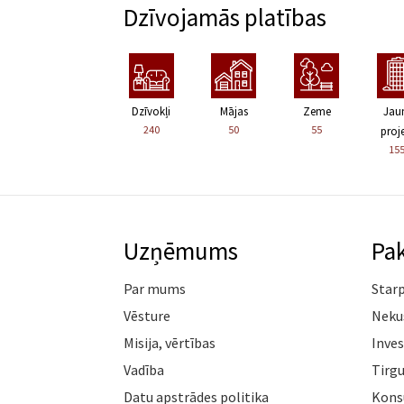
Dzīvojamās platības
Dzīvokļi
Mājas
Zeme
Jau
240
50
55
proje
15
Uzņēmums
Pa
Par mums
Star
Vēsture
Neku
Misija, vērtības
Inves
Vadība
Tirgu
Datu apstrādes politika
Konsu