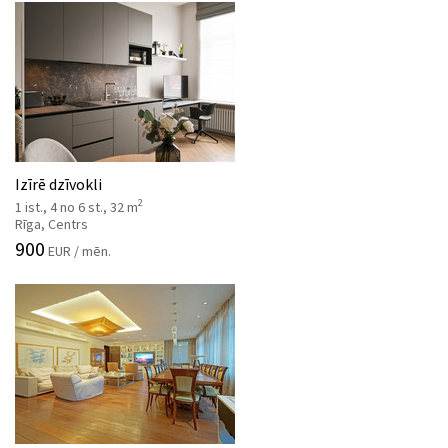
Izīrē dzīvokli
2
1 ist., 4 no 6 st., 32 m
Rīga, Centrs
900
EUR / mēn.