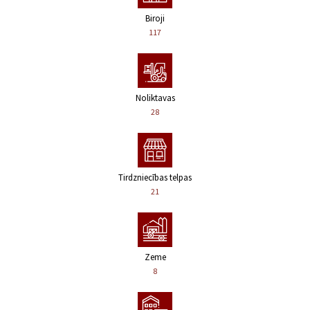
Biroji
117
Noliktavas
28
Tirdzniecības telpas
21
Zeme
8