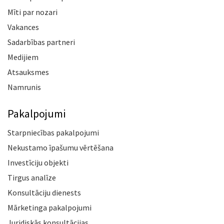
Mīti par nozari
Vakances
Sadarbības partneri
Medijiem
Atsauksmes
Namrunis
Pakalpojumi
Starpniecības pakalpojumi
Nekustamo īpašumu vērtēšana
Investīciju objekti
Tirgus analīze
Konsultāciju dienests
Mārketinga pakalpojumi
Juridiskās konsultācijas