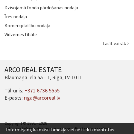
Dzīvojamā fonda pārdošanas nodaļa
Īres nodaļa
Komercplatību nodaļa
Vidzemes filiāle
Lasīt vairāk >
ARCO REAL ESTATE
Blaumaņa iela 5a - 1, Rīga, LV-1011
Tālrunis:
+371 6736 5555
E-pasts:
riga@arcoreal.lv
Copyright © 1992 - 2026
Jebkuras informācijas un satura pārpublicēšana ir jāsaskaņo.
Informējam, ka mūsu tīmekļa vietnē tiek izmantotas