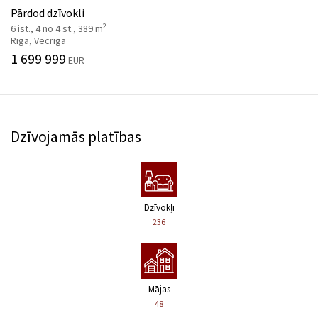
Pārdod dzīvokli
2
6 ist., 4 no 4 st., 389 m
Rīga, Vecrīga
1 699 999
EUR
Dzīvojamās platības
Dzīvokļi
236
Mājas
48