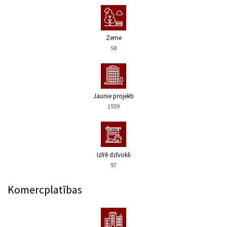
Zeme
58
Jaunie projekti
1559
Izīrē dzīvokli
97
Komercplatības