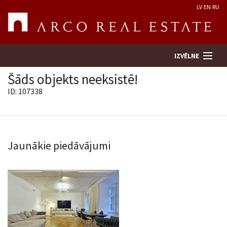
LV
EN
RU
IZVĒLNE
Šāds objekts neeksistē!
ID: 107338
Meklēt īpašumu
Novērtēt īpašumu
Jaunākie piedāvājumi
Uzņēmums
Pakalpojumi
Kontakti