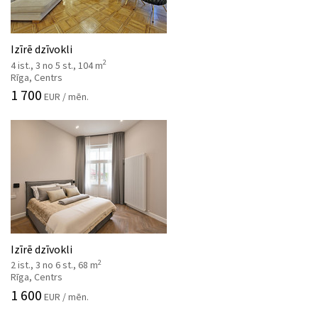
Izīrē dzīvokli
2
4 ist., 3 no 5 st., 104 m
Rīga, Centrs
1 700
EUR / mēn.
Izīrē dzīvokli
2
2 ist., 3 no 6 st., 68 m
Rīga, Centrs
1 600
EUR / mēn.