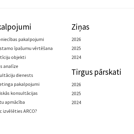
kalpojumi
Ziņas
pniecības pakalpojumi
2026
stamo īpašumu vērtēšana
2025
tīciju objekti
2024
s analīze
Tirgus pārskati
ltāciju dienests
etinga pakalpojumi
2026
iskās konsultācijas
2025
tu apmācība
2024
c izvēlēties ARCO?