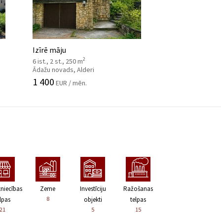
Izīrē māju
2
6 ist., 2 st., 250 m
Ādažu novads, Alderi
1 400
EUR / mēn.
zniecības
Zeme
Investīciju
Ražošanas
8
lpas
objekti
telpas
21
5
15