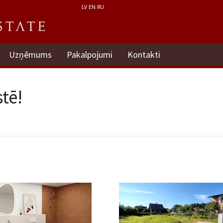
LV
EN
RU
Uzņēmums
Pakalpojumi
Kontakti
tē!