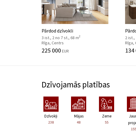
Pārdod dzīvokli
Pārdo
2
3 ist., 2 no 7 st., 68 m
2 ist.,
Rīga, Centrs
Rīga,
225 000
134
EUR
Dzīvojamās platības
Dzīvokļi
Mājas
Zeme
Jau
238
48
55
proje
15