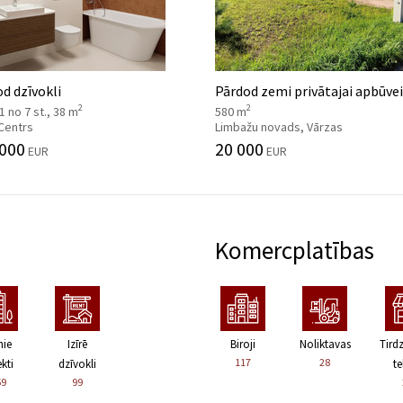
d dzīvokli
Pārdod zemi privātajai apbūvei
2
2
 1 no 7 st., 38 m
580 m
 Centrs
Limbažu novads, Vārzas
 000
20 000
EUR
EUR
Komercplatības
nie
Izīrē
Biroji
Noliktavas
Tird
117
28
kti
dzīvokli
te
59
99