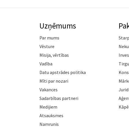
Uzņēmums
Pa
Par mums
Star
Vēsture
Neku
Misija, vērtības
Inves
Vadība
Tirgu
Datu apstrādes politika
Konsu
Mīti par nozari
Mārk
Vakances
Jurid
Sadarbības partneri
Aģen
Medijiem
Kāpē
Atsauksmes
Namrunis