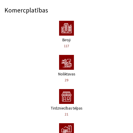
Komercplatības
Biroji
117
Noliktavas
29
Tirdzniecības telpas
21