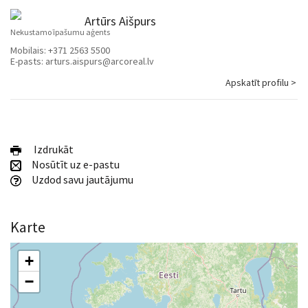
Artūrs Aišpurs
Nekustamo īpašumu aģents
Mobilais:
+371 2563 5500
E-pasts:
arturs.aispurs@arcoreal.lv
Apskatīt profilu >
Izdrukāt
Nosūtīt uz e-pastu
Uzdod savu jautājumu
Karte
+
−