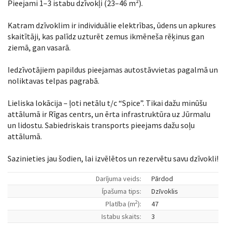
Pieejami 1–3 istabu dzīvokļi (23–46 m²).
Katram dzīvoklim ir individuālie elektrības, ūdens un apkures
skaitītāji, kas palīdz uzturēt zemus ikmēneša rēķinus gan
ziemā, gan vasarā.
Iedzīvotājiem papildus pieejamas autostāvvietas pagalmā un
noliktavas telpas pagrabā.
Lieliska lokācija – ļoti netālu t/c “Spice”. Tikai dažu minūšu
attālumā ir Rīgas centrs, un ērta infrastruktūra uz Jūrmalu
un lidostu. Sabiedriskais transports pieejams dažu soļu
attālumā.
Sazinieties jau šodien, lai izvēlētos un rezervētu savu dzīvokli!
Darījuma veids:
Pārdod
Īpašuma tips:
Dzīvoklis
2
Platība (m
):
47
Istabu skaits:
3