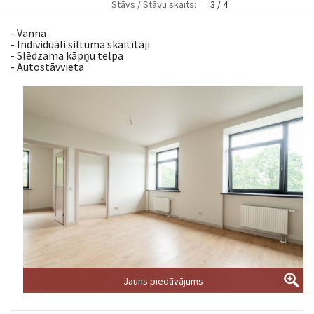
Stāvs / Stāvu skaits:
3 / 4
- Vanna
- Individuāli siltuma skaitītāji
- Slēdzama kāpņu telpa
- Autostāvvieta
Jauns piedāvājums