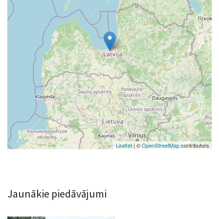
Leaflet
| ©
OpenStreetMap
contributors
Jaunākie piedāvājumi