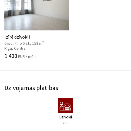
Izīrē dzīvokli
2
6 ist., 4 no 5 st., 153 m
Rīga, Centrs
1 400
EUR / mēn.
Dzīvojamās platības
Dzīvokļi
235