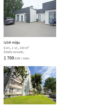
Izīrē māju
2
6 ist., 1 st., 103 m
Ādažu novads,
1 700
EUR / mēn.