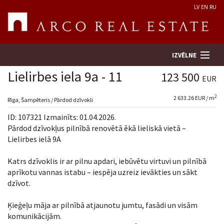
LV
EN
RU
IZVĒLNE
Lielirbes iela 9a - 11
123 500
EUR
2
2 633.26 EUR / m
Meklēt īpašumu
Rīga, Šampēteris / Pārdod dzīvokli
ID: 107321 Izmainīts: 01.04.2026.
Novērtēt īpašumu
Pārdod dzīvokļus pilnībā renovētā ēkā lieliskā vietā –
Lielirbes ielā 9A
Uzņēmums
Katrs dzīvoklis ir ar pilnu apdari, iebūvētu virtuvi un pilnībā
aprīkotu vannas istabu – iespēja uzreiz ievākties un sākt
Pakalpojumi
dzīvot.
Kontakti
Ķieģeļu māja ar pilnībā atjaunotu jumtu, fasādi un visām
komunikācijām.