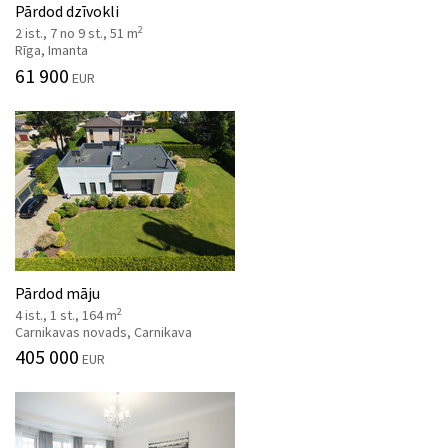
Pārdod dzīvokli
2
2 ist., 7 no 9 st., 51 m
Rīga, Imanta
61 900
EUR
Pārdod māju
2
4 ist., 1 st., 164 m
Carnikavas novads, Carnikava
405 000
EUR