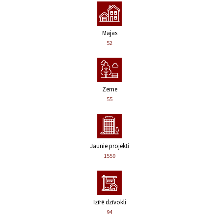
Mājas
52
Zeme
55
Jaunie projekti
1559
Izīrē dzīvokli
94