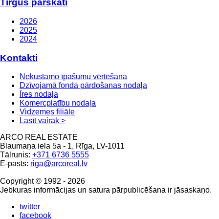
Tirgus pārskati
2026
2025
2024
Kontakti
Nekustamo īpašumu vērtēšana
Dzīvojamā fonda pārdošanas nodaļa
Īres nodaļa
Komercplatību nodaļa
Vidzemes filiāle
Lasīt vairāk >
ARCO REAL ESTATE
Blaumaņa iela 5a - 1, Rīga, LV-1011
Tālrunis:
+371 6736 5555
E-pasts:
riga@arcoreal.lv
Copyright © 1992 - 2026
Jebkuras informācijas un satura pārpublicēšana ir jāsaskaņo.
twitter
facebook