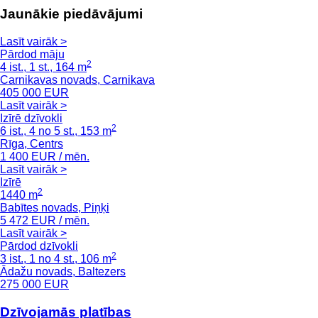
Jaunākie piedāvājumi
Lasīt vairāk >
Pārdod māju
2
4 ist., 1 st., 164 m
Carnikavas novads, Carnikava
405 000
EUR
Lasīt vairāk >
Izīrē dzīvokli
2
6 ist., 4 no 5 st., 153 m
Rīga, Centrs
1 400
EUR / mēn.
Lasīt vairāk >
Izīrē
2
1440 m
Babītes novads, Piņķi
5 472
EUR / mēn.
Lasīt vairāk >
Pārdod dzīvokli
2
3 ist., 1 no 4 st., 106 m
Ādažu novads, Baltezers
275 000
EUR
Dzīvojamās platības