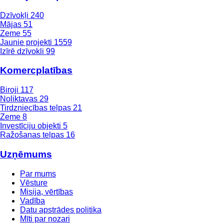
Dzīvokļi
240
Mājas
51
Zeme
55
Jaunie projekti
1559
Izīrē dzīvokli
99
Komercplatības
Biroji
117
Noliktavas
29
Tirdzniecības telpas
21
Zeme
8
Investīciju objekti
5
Ražošanas telpas
16
Uzņēmums
Par mums
Vēsture
Misija, vērtības
Vadība
Datu apstrādes politika
Mīti par nozari