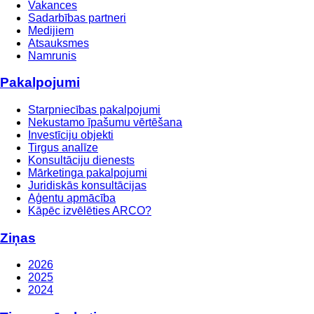
Vakances
Sadarbības partneri
Medijiem
Atsauksmes
Namrunis
Pakalpojumi
Starpniecības pakalpojumi
Nekustamo īpašumu vērtēšana
Investīciju objekti
Tirgus analīze
Konsultāciju dienests
Mārketinga pakalpojumi
Juridiskās konsultācijas
Aģentu apmācība
Kāpēc izvēlēties ARCO?
Ziņas
2026
2025
2024