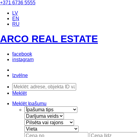
+371 6736 5555
LV
EN
RU
ARCO REAL ESTATE
facebook
instagram
Izvēlne
Meklēt
Meklēt īpašumu