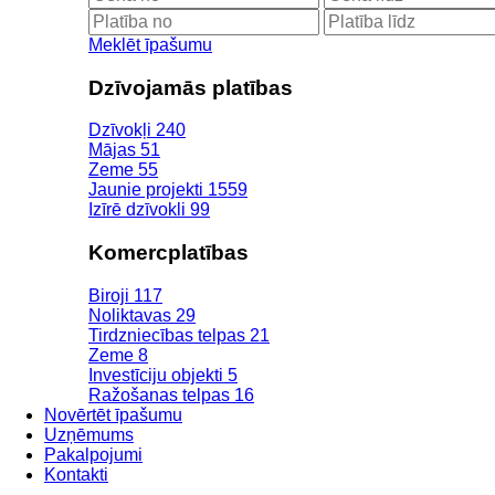
Meklēt īpašumu
Dzīvojamās platības
Dzīvokļi
240
Mājas
51
Zeme
55
Jaunie projekti
1559
Izīrē dzīvokli
99
Komercplatības
Biroji
117
Noliktavas
29
Tirdzniecības telpas
21
Zeme
8
Investīciju objekti
5
Ražošanas telpas
16
Novērtēt īpašumu
Uzņēmums
Pakalpojumi
Kontakti