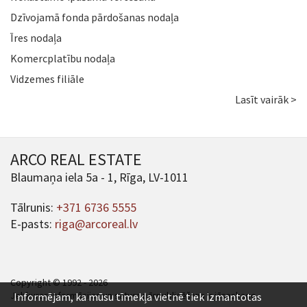
Dzīvojamā fonda pārdošanas nodaļa
Īres nodaļa
Komercplatību nodaļa
Vidzemes filiāle
Lasīt vairāk >
ARCO REAL ESTATE
Blaumaņa iela 5a - 1, Rīga, LV-1011
Tālrunis:
+371 6736 5555
E-pasts:
riga@arcoreal.lv
Copyright © 1992 - 2026
Jebkuras informācijas un satura pārpublicēšana ir jāsaskaņo.
Informējam, ka mūsu tīmekļa vietnē tiek izmantotas