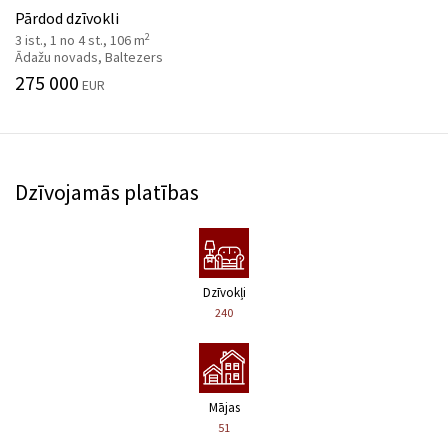
Pārdod dzīvokli
2
3 ist., 1 no 4 st., 106 m
Ādažu novads, Baltezers
275 000
EUR
Dzīvojamās platības
Dzīvokļi
240
Mājas
51