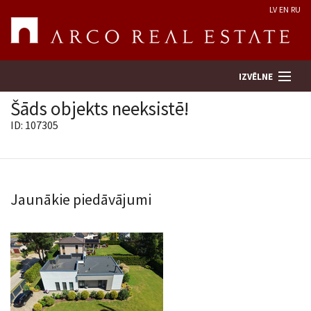
LV
EN
RU
IZVĒLNE
Šāds objekts neeksistē!
ID: 107305
Meklēt īpašumu
Novērtēt īpašumu
Jaunākie piedāvājumi
Uzņēmums
Pakalpojumi
Kontakti