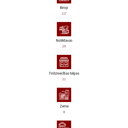
Biroji
117
Noliktavas
29
Tirdzniecības telpas
21
Zeme
8