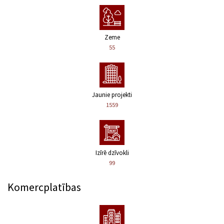
Zeme
55
Jaunie projekti
1559
Izīrē dzīvokli
99
Komercplatības