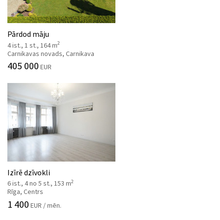
Pārdod māju
2
4 ist., 1 st., 164 m
Carnikavas novads, Carnikava
405 000
EUR
Izīrē dzīvokli
2
6 ist., 4 no 5 st., 153 m
Rīga, Centrs
1 400
EUR / mēn.