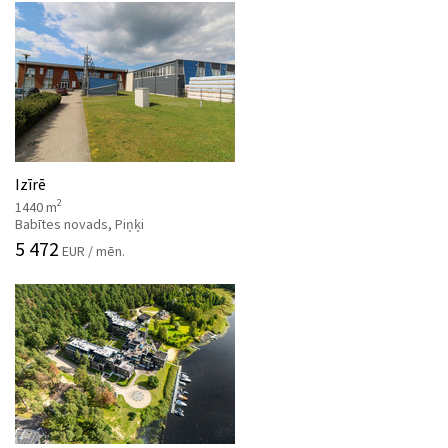
Izīrē
2
1440 m
Babītes novads, Piņķi
5 472
EUR / mēn.