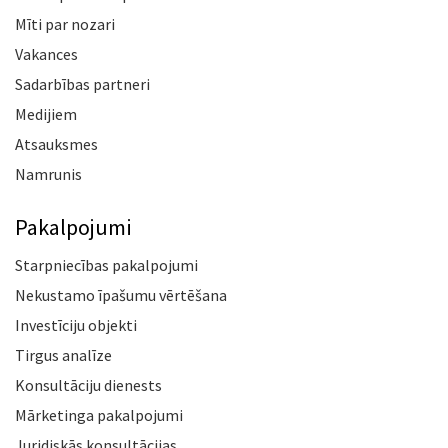
Mīti par nozari
Vakances
Sadarbības partneri
Medijiem
Atsauksmes
Namrunis
Pakalpojumi
Starpniecības pakalpojumi
Nekustamo īpašumu vērtēšana
Investīciju objekti
Tirgus analīze
Konsultāciju dienests
Mārketinga pakalpojumi
Juridiskās konsultācijas