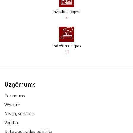
Investīciju objekti
5
Ražošanas telpas
16
Uzņēmums
Par mums
Vēsture
Misija, vērtības
Vadība
Datu apstrādes politika