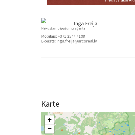
Inga Freija
Nekustamo īpašumu aģente
Mobilais:
+371 2544 4108
E-pasts:
inga.freija@arcoreal.lv
Karte
+
−