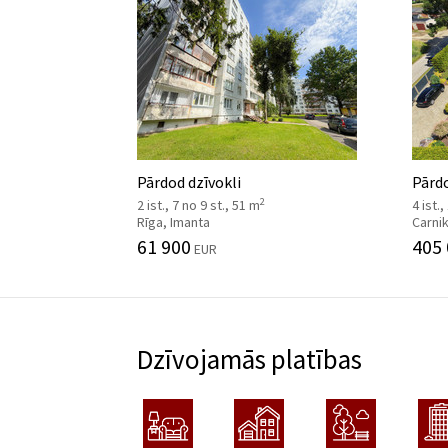
Pārdod dzīvokli
Pārd
2
2 ist., 7 no 9 st., 51 m
4 ist.,
Rīga, Imanta
Carni
61 900
405
EUR
Dzīvojamās platības