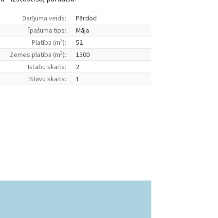
Darījuma veids:
Pārdod
Īpašuma tips:
Māja
2
Platība (m
):
52
2
Zemes platība (m
):
1500
Istabu skaits:
2
Stāvu skaits:
1