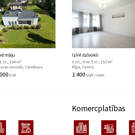
od māju
Izīrē dzīvokli
2
2
 1 st., 164 m
6 ist., 4 no 5 st., 153 m
kavas novads, Carnikava
Rīga, Centrs
 000
1 400
EUR
EUR / mēn.
Komercplatības