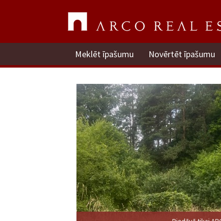
Meklēt īpašumu
Novērtēt īpašumu
Piedāvā tikai A