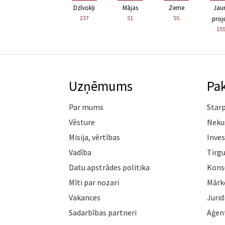
Dzīvokļi
Mājas
Zeme
Jau
237
51
55
proje
15
Uzņēmums
Pa
Par mums
Star
Vēsture
Neku
Misija, vērtības
Inves
Vadība
Tirgu
Datu apstrādes politika
Konsu
Mīti par nozari
Mārk
Vakances
Jurid
Sadarbības partneri
Aģen