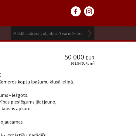
50 000
EUR
2
961.54 EUR / m
6.
emeros koptu īpašumu klusā ieliņā.
ums - iežgots.
trības pieslēgums jāatjauno,
, krāsns apkure.
 nojaucamas.
 - izstāstīšu, parādīšu.