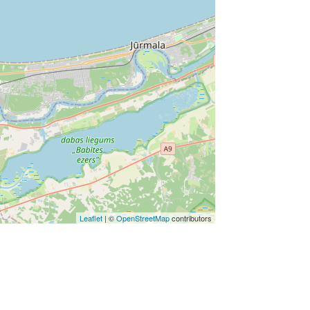
Leaflet
| ©
OpenStreetMap
contributors