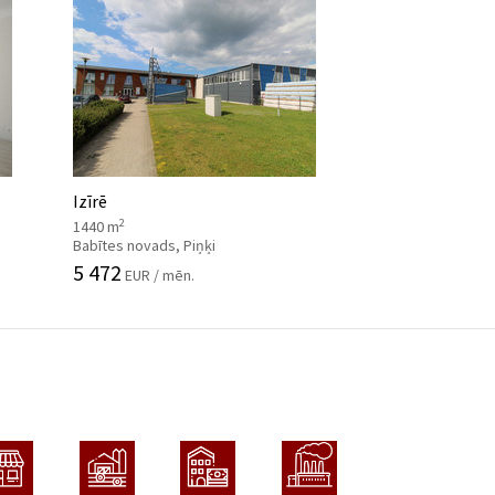
Izīrē
2
1440 m
Babītes novads, Piņķi
5 472
EUR / mēn.