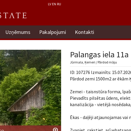
LV
EN
RU
Uzņēmums
Pakalpojumi
Kontakti
Palangas iela 11a
Jūrmala, Ķemeri / Pārdod māju
ID: 107276 Izmainīts: 15.07.202
Pārdod zemi 1500m2 ar ēkām Ķ
Zemei - taisnstūra forma, īpaš
Pievadīts pilsētas ūdens, elek
kanalizācija - vietējā nosēdaka
Ēkas - daļēji atjaunojamas vai
Zvaniet, rakstiet, arī whatsappā
RCO