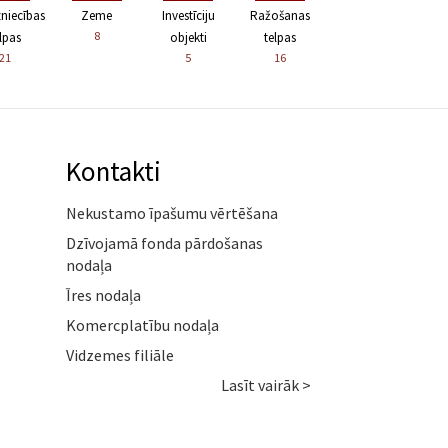
zniecības
Zeme
Investīciju
Ražošanas
8
lpas
objekti
telpas
21
5
16
Kontakti
Nekustamo īpašumu vērtēšana
Dzīvojamā fonda pārdošanas
nodaļa
Īres nodaļa
Komercplatību nodaļa
Vidzemes filiāle
Lasīt vairāk >