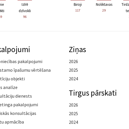
nie
Izīrē
Biroji
Noliktavas
Tird
117
29
kti
dzīvokli
te
59
96
kalpojumi
Ziņas
pniecības pakalpojumi
2026
stamo īpašumu vērtēšana
2025
tīciju objekti
2024
s analīze
Tirgus pārskati
ltāciju dienests
etinga pakalpojumi
2026
iskās konsultācijas
2025
tu apmācība
2024