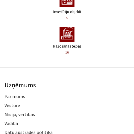
Investīciju objekti
5
Ražošanas telpas
16
Uzņēmums
Par mums
Vēsture
Misija, vērtības
Vadība
Datu apstrādes politika