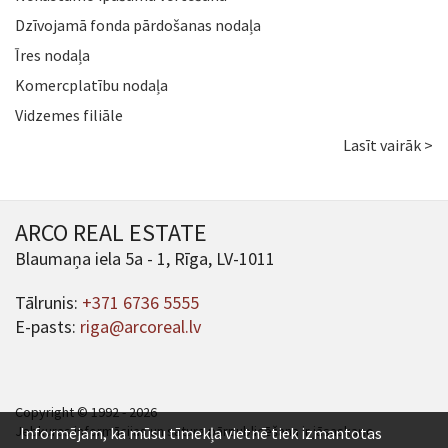
Dzīvojamā fonda pārdošanas nodaļa
Īres nodaļa
Komercplatību nodaļa
Vidzemes filiāle
Lasīt vairāk >
ARCO REAL ESTATE
Blaumaņa iela 5a - 1, Rīga, LV-1011
Tālrunis:
+371 6736 5555
E-pasts:
riga@arcoreal.lv
Copyright © 1992 - 2026
Jebkuras informācijas un satura pārpublicēšana ir jāsaskaņo.
Informējam, ka mūsu tīmekļa vietnē tiek izmantotas