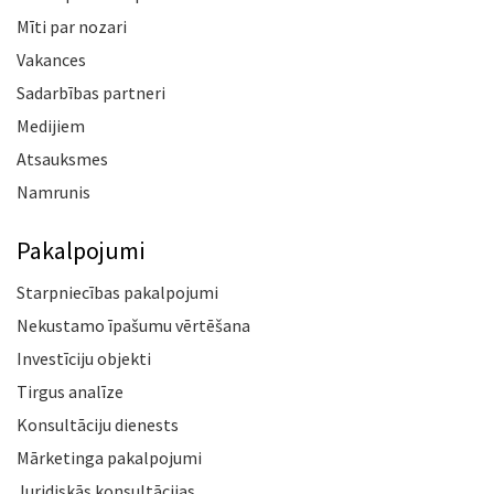
Mīti par nozari
Vakances
Sadarbības partneri
Medijiem
Atsauksmes
Namrunis
Pakalpojumi
Starpniecības pakalpojumi
Nekustamo īpašumu vērtēšana
Investīciju objekti
Tirgus analīze
Konsultāciju dienests
Mārketinga pakalpojumi
Juridiskās konsultācijas