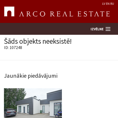
LV
EN
RU
IZVĒLNE
Šāds objekts neeksistē!
ID: 107248
Meklēt īpašumu
Novērtēt īpašumu
Jaunākie piedāvājumi
Uzņēmums
Pakalpojumi
Kontakti