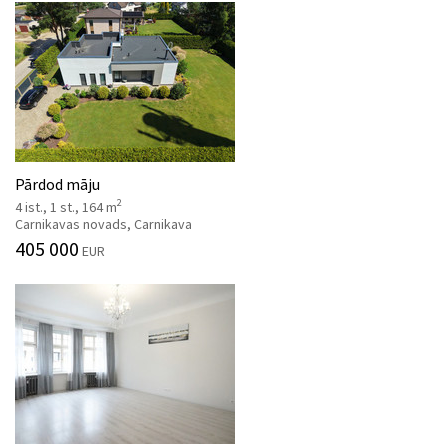
Pārdod māju
2
4 ist., 1 st., 164 m
Carnikavas novads, Carnikava
405 000
EUR