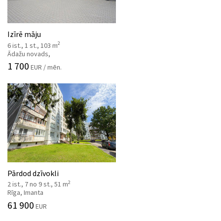
Izīrē māju
2
6 ist., 1 st., 103 m
Ādažu novads,
1 700
EUR / mēn.
Pārdod dzīvokli
2
2 ist., 7 no 9 st., 51 m
Rīga, Imanta
61 900
EUR