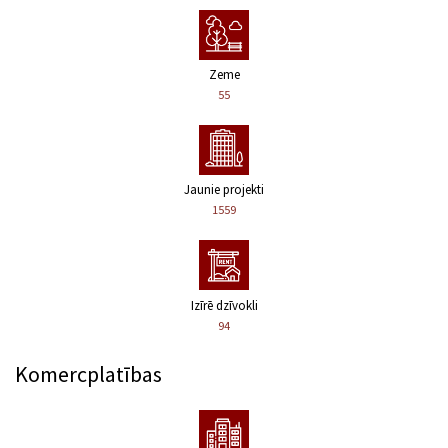
Zeme
55
Jaunie projekti
1559
Izīrē dzīvokli
94
Komercplatības