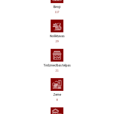
Biroji
117
Noliktavas
29
Tirdzniecības telpas
21
Zeme
8