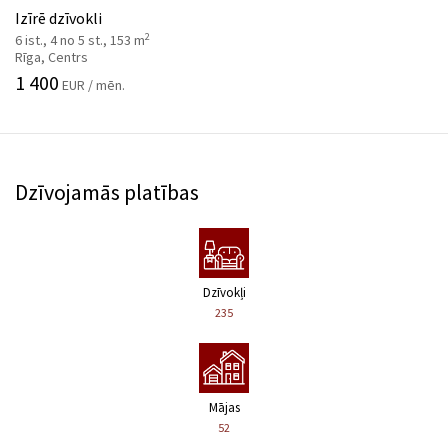
Izīrē dzīvokli
2
6 ist., 4 no 5 st., 153 m
Rīga, Centrs
1 400
EUR / mēn.
Dzīvojamās platības
Dzīvokļi
235
Mājas
52