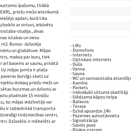
ekustamo īpašumu, tīrākā
PEARL, priežu meža ielenkumā.
iekšējo apdari, kurā tika
īvoklis ar virtuvi, iebūvētu
sistaba-studija , divas
nas istabas un viesu
4 m2. Bonus- dzīvokļa
- Lifts
- Domofons
vietu un glabātuve. Mājas
- Internets
ntrs, maksa par kuru, tiek
- Optiskais internets
 arī baseins ar saunu, privātā
- Duša
- Vanna
 Uz mājas jumta ir plaša
- Sauna
s paveras burvīgs skats uz
- WC un vannasistaba atsevišķi
Projektu ieskauj priežu mežs un
- Kamīns
- Parkets
pilsētas burzmas un dzīvotu ar
- Individuāli siltuma skaitītāji
rastu pludmale 15 minūšu
- Slēdzama kāpņu telpa
- Balkons
u, ko mājas iedzīvotāji var
- Terase
lu ir sabiedriskā transporta
- Dzīvā apsardze 24h
zveidīgi tirdzniecības centri,
- Pazemes autostāvvieta
- Signalizācija
ntri. Dzīvoklis ir mēbelēts ar
- Saules puse
- Blakus ezeram