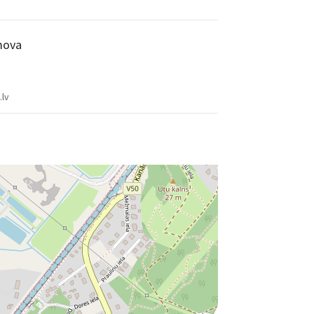
mova
.lv