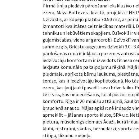
Pirmā līnija piedāvā pārdošanai ekskluzīvo n
ezera, Mazā Baltezera krastā, projektā THE 
Dzīvoklis, ar kopējo platību 70.50 m2, ar pilnu 
izmantoti kvalitātes celtniecības materiāli. Dz
tehniku un iebūvētiem skapjiem. Dzīvoklī ir vie
guļamistabas, viena ar garderobi. Dzīvoklī van
sanmiezgls. Griestu augstums dzīvoklī 3.0- 3.
pārdošanas cenā ir iekļauta pazemes autostāv
iedzīvotāju komfortam ir izveidots fitnesa ce
iekļauta komunālo pakalpojumu rēķinā. Mājā ir
pludmale, aprīkots bērnu laukums, piestātne.
terase, kas ir iedzīvotāju koplietošanā. No tā
ezeru, kas ļauj jauki pavadīt savu brīvo laiku. 
te ir viss, kas nepieciešams, lai atpūstos no 
komfortu. Rīga ir 20 minūšu attālumā, Saulk
braucienā ar auto. Mājas apkārtnē ir daudz viet
apmeklēt – jāšanas sporta klubs, SPA u.c. Netā
pietura, mūsdienīgs ciemats Ādaži, kurā ir daud
klubi, restorāni, skolas, bērnudārzi, sporta ce
stilīgu, dizainu mēbeļu.