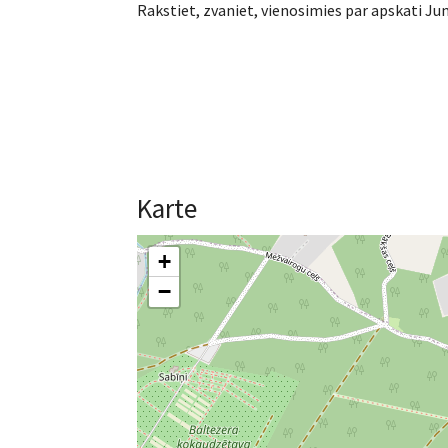
Rakstiet, zvaniet, vienosimies par apskati Jum
Karte
+
−