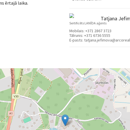
s ērtajā laika.
Tatjana Jefi
Sertificēts LANĪDA aģents
Mobilais:
+371 2867 3723
Tālrunis:
+371 6736 5555
E-pasts:
tatjana.jefimova@arcoreal