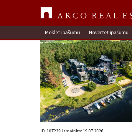
Kalndores iela 2
Ādažu novads, Baltezers / Pārdod dzīvokli
Meklēt īpašumu
Novērtēt īpašumu
ID: 107239 Izmainīts: 19.07.2026.