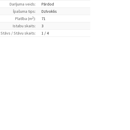
Darījuma veids:
Pārdod
Īpašuma tips:
Dzīvoklis
2
Platība (m
):
71
Istabu skaits:
3
Stāvs / Stāvu skaits:
1 / 4