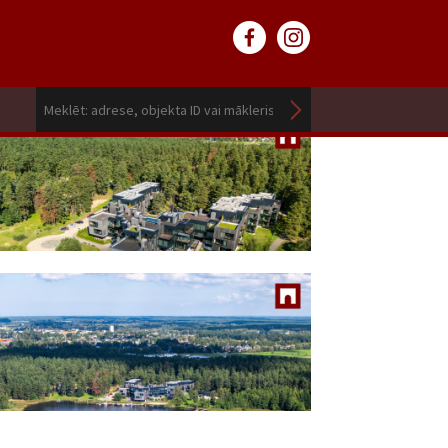
195 000
EUR
2
2 765.96 EUR / m