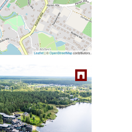
Leaflet
| ©
OpenStreetMap
contributors