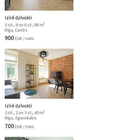
Izīrē dzīvokli
2
3 ist., 6 no 6 st., 68 m
Rīga, Centrs
900
EUR / mēn.
Izīrē dzīvokli
2
2 ist., 2 no 3 st., 40 m
Rīga, Āgenskalns
700
EUR / mēn.