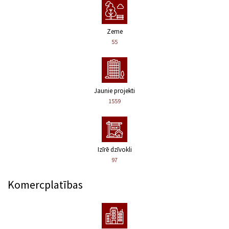
Zeme
55
Jaunie projekti
1559
Izīrē dzīvokli
97
Komercplatības