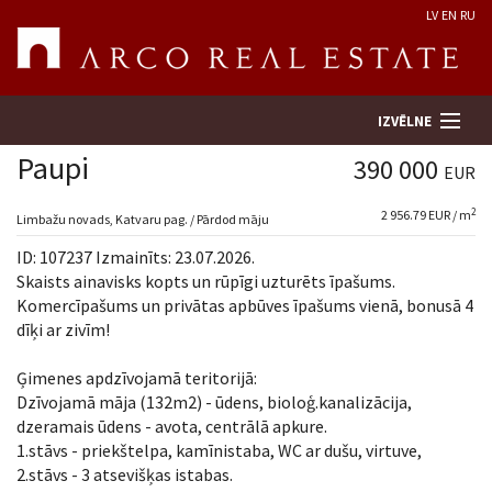
LV
EN
RU
IZVĒLNE
Paupi
390 000
EUR
2
2 956.79 EUR / m
Meklēt īpašumu
Limbažu novads, Katvaru pag. / Pārdod māju
ID: 107237 Izmainīts: 23.07.2026.
Novērtēt īpašumu
Skaists ainavisks kopts un rūpīgi uzturēts īpašums.
Komercīpašums un privātas apbūves īpašums vienā, bonusā 4
dīķi ar zivīm!
Uzņēmums
Ģimenes apdzīvojamā teritorijā:
Pakalpojumi
Dzīvojamā māja (132m2) - ūdens, bioloģ.kanalizācija,
dzeramais ūdens - avota, centrālā apkure.
Kontakti
1.stāvs - priekštelpa, kamīnistaba, WC ar dušu, virtuve,
2.stāvs - 3 atsevišķas istabas.