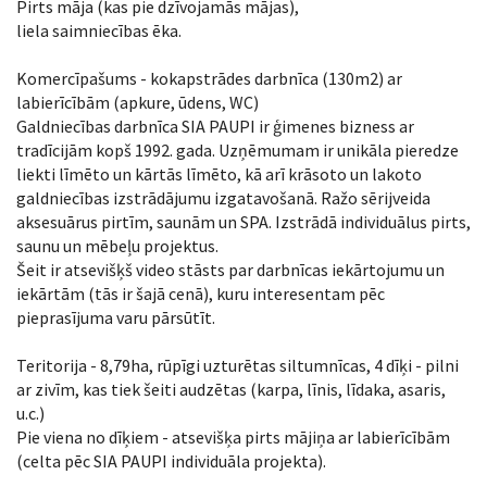
Pirts māja (kas pie dzīvojamās mājas),
liela saimniecības ēka.
Komercīpašums - kokapstrādes darbnīca (130m2) ar
labierīcībām (apkure, ūdens, WC)
Galdniecības darbnīca SIA PAUPI ir ģimenes bizness ar
tradīcijām kopš 1992. gada. Uzņēmumam ir unikāla pieredze
liekti līmēto un kārtās līmēto, kā arī krāsoto un lakoto
galdniecības izstrādājumu izgatavošanā. Ražo sērijveida
aksesuārus pirtīm, saunām un SPA. Izstrādā individuālus pirts,
saunu un mēbeļu projektus.
Šeit ir atsevišķš video stāsts par darbnīcas iekārtojumu un
iekārtām (tās ir šajā cenā), kuru interesentam pēc
pieprasījuma varu pārsūtīt.
Teritorija - 8,79ha, rūpīgi uzturētas siltumnīcas, 4 dīķi - pilni
ar zivīm, kas tiek šeiti audzētas (karpa, līnis, līdaka, asaris,
u.c.)
Pie viena no dīķiem - atsevišķa pirts mājiņa ar labierīcībām
(celta pēc SIA PAUPI individuāla projekta).