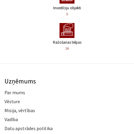
Investīciju objekti
5
Ražošanas telpas
16
Uzņēmums
Par mums
Vēsture
Misija, vērtības
Vadība
Datu apstrādes politika