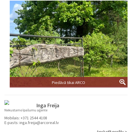
Piedāvā tikai ARCO
Inga Freija
Nekustamo īpašumu aģente
Mobilais:
+371 2544 4108
E-pasts:
inga.freija@arcoreal.lv
Apskatīt profilu >