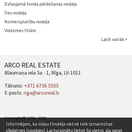
Dzīvojamā fonda pārdošanas nodaļa
Īres nodaļa
Komercplatību nodaļa
Vidzemes filiāle
Lasīt vairāk >
ARCO REAL ESTATE
Blaumaņa iela 5a - 1, Rīga, LV-1011
Tālrunis:
+371 6736 5555
E-pasts:
riga@arcoreal.lv
Copyright © 1992 - 2026
Jebkuras informācijas un satura pārpublicēšana ir jāsaskaņo.
Informējam, ka mūsu tīmekļa vietnē tiek izmantotas
sīkdatnes (cookies). Lai turpinātu lietot šo vietni, jūs varat