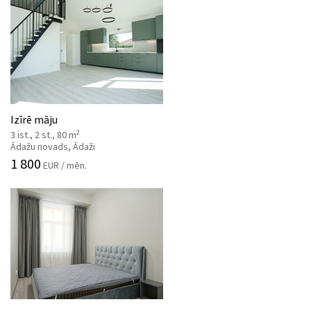
Izīrē māju
2
3 ist., 2 st., 80 m
Ādažu novads, Ādaži
1 800
EUR / mēn.