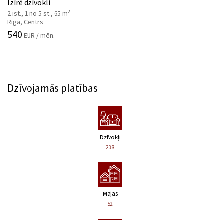
Izīrē dzīvokli
2
2 ist., 1 no 5 st., 65 m
Rīga, Centrs
540
EUR / mēn.
Dzīvojamās platības
Dzīvokļi
238
Mājas
52