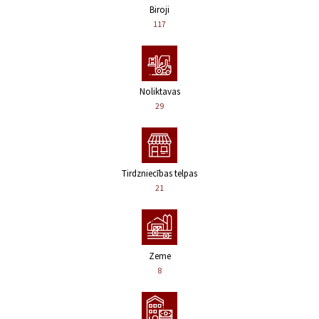
Biroji
117
Noliktavas
29
Tirdzniecības telpas
21
Zeme
8