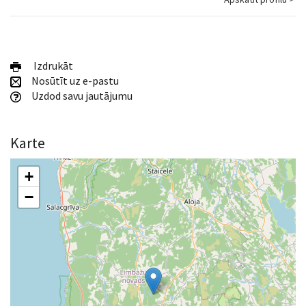
Izdrukāt
Nosūtīt uz e-pastu
Uzdod savu jautājumu
Karte
+
−