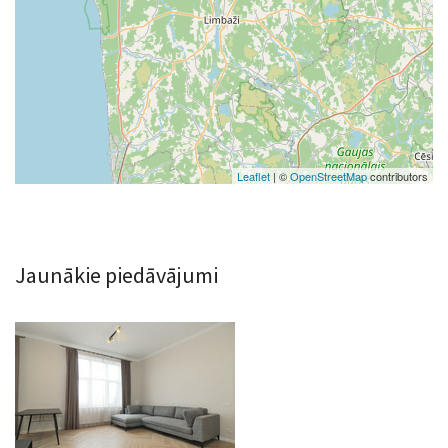
Leaflet
| ©
OpenStreetMap
contributors
Jaunākie piedāvājumi