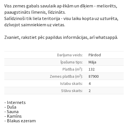
Viss zemes gabals savulaik ap ēkām un dīķiem - meliorēts,
paaugstināts līmenis, līdzināts.
Salīdzinoši tik liela teritorija - visu laiku kopta uz uzturēta,
dzīvojot saimniekiem uz vietas.
Zvaniet, rakstiet pēc papildus informācijas, arī whatsappā.
Darījuma veids:
Pārdod
Īpašuma tips:
Māja
2
Platība (m
):
132
2
Zemes platība (m
):
87900
Istabu skaits:
4
Stāvu skaits:
2
- Internets
- Duša
- Sauna
- Kamīns
- Blakus ezeram