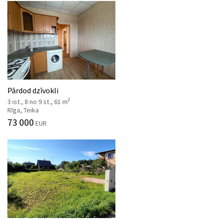
Pārdod dzīvokli
2
3 ist., 8 no 9 st., 61 m
Rīga, Teika
73 000
EUR