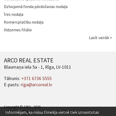
Dzīvojamā fonda pārdošanas nodaļa
Īres nodaļa
Komercplatību nodaļa
Vidzemes filiāle
Lasīt vairāk >
ARCO REAL ESTATE
Blaumaņa iela 5a - 1, Rīga, LV-1011
Tālrunis:
+371 6736 5555
E-pasts:
riga@arcoreal.lv
Copyright © 1992 - 2026
Jebkuras informācijas un satura pārpublicēšana ir jāsaskaņo.
Informējam, ka mūsu tīmekļa vietnē tiek izmantotas