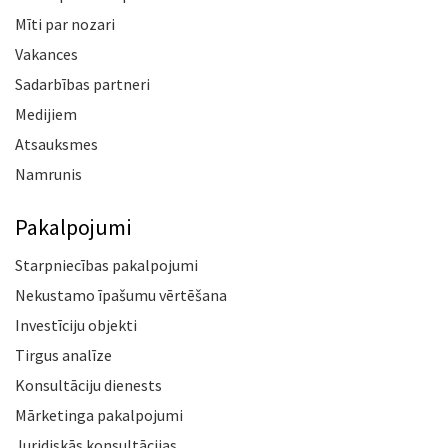
Mīti par nozari
Vakances
Sadarbības partneri
Medijiem
Atsauksmes
Namrunis
Pakalpojumi
Starpniecības pakalpojumi
Nekustamo īpašumu vērtēšana
Investīciju objekti
Tirgus analīze
Konsultāciju dienests
Mārketinga pakalpojumi
Juridiskās konsultācijas