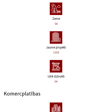
Zeme
58
Jaunie projekti
1559
Izīrē dzīvokli
94
Komercplatības