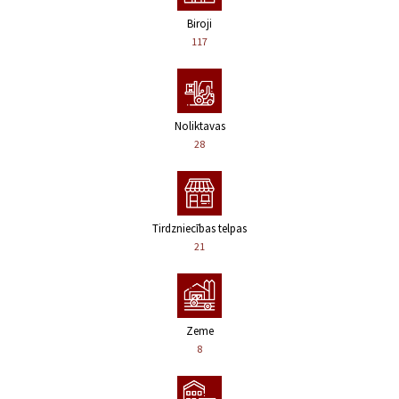
Biroji
117
Noliktavas
28
Tirdzniecības telpas
21
Zeme
8