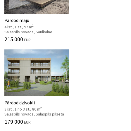
Pārdod māju
2
4 ist., 1 st., 97 m
Salaspils novads, Saulkalne
215 000
EUR
Pārdod dzīvokli
2
3 ist., 1 no 3 st., 80 m
Salaspils novads, Salaspils pilsēta
179 000
EUR