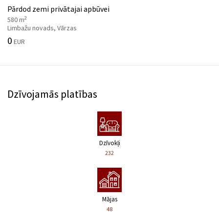
Pārdod zemi privātajai apbūvei
2
580 m
Limbažu novads, Vārzas
0
EUR
Dzīvojamās platības
Dzīvokļi
232
Mājas
48