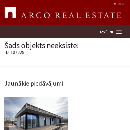
LV
EN
RU
IZVĒLNE
Šāds objekts neeksistē!
ID: 107225
Meklēt īpašumu
Novērtēt īpašumu
Jaunākie piedāvājumi
Uzņēmums
Pakalpojumi
Kontakti