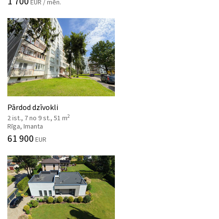
1 700
EUR / mēn.
Pārdod dzīvokli
2
2 ist., 7 no 9 st., 51 m
Rīga, Imanta
61 900
EUR