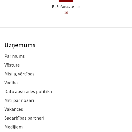
Ražošanas telpas
16
Uzņēmums
Par mums
Vēsture
Misija, vērtības
Vadība
Datu apstrādes politika
Mīti par nozari
Vakances
Sadarbības partneri
Medijiem