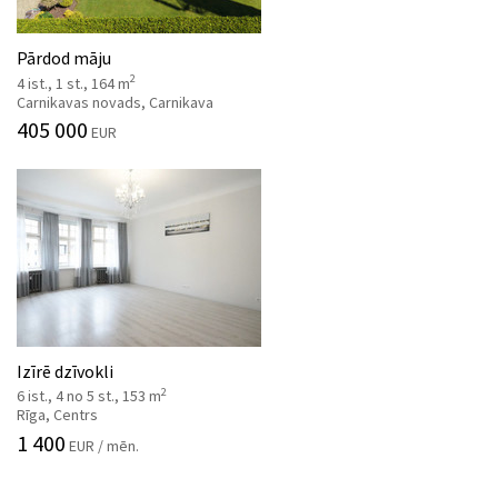
Pārdod māju
2
4 ist., 1 st., 164 m
Carnikavas novads, Carnikava
405 000
EUR
Izīrē dzīvokli
2
6 ist., 4 no 5 st., 153 m
Rīga, Centrs
1 400
EUR / mēn.