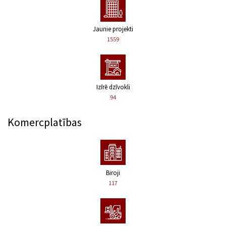
Jaunie projekti
1559
Izīrē dzīvokli
94
Komercplatības
Biroji
117