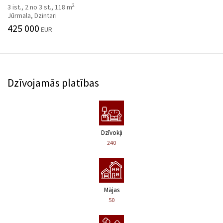
2
3 ist., 2 no 3 st., 118 m
Jūrmala, Dzintari
425 000
EUR
Dzīvojamās platības
Dzīvokļi
240
Mājas
50