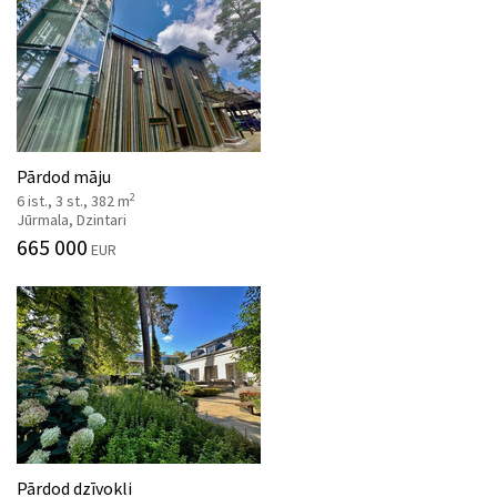
Pārdod māju
2
6 ist., 3 st., 382 m
Jūrmala, Dzintari
665 000
EUR
Pārdod dzīvokli