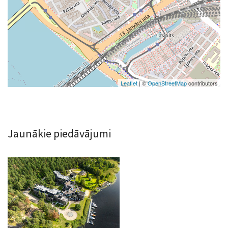
Leaflet
| ©
OpenStreetMap
contributors
Jaunākie piedāvājumi