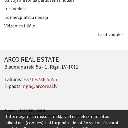
Īres nodaļa
Komercplatību nodaļa
Vidzemes filiāle
Lasīt vairāk >
ARCO REAL ESTATE
Blaumaņa iela 5a - 1, Rīga, LV-1011
Tālrunis:
+371 6736 5555
E-pasts:
riga@arcoreal.lv
Copyright © 1992 - 2026
Jebkuras informācijas un satura pārpublicēšana ir jāsaskaņo.
Informējam, ka mūsu tīmekļa vietnē tiek izmantotas
sīkdatnes (cookies). Lai turpinātu lietot šo vietni, jūs varat