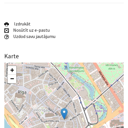
Izdrukāt
Nosūtīt uz e-pastu
Uzdod savu jautājumu
Karte
+
−