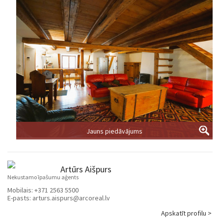
Jauns piedāvājums
Artūrs Aišpurs
Nekustamo īpašumu aģents
Mobilais:
+371 2563 5500
E-pasts:
arturs.aispurs@arcoreal.lv
Apskatīt profilu >