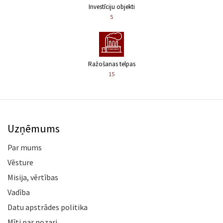
Investīciju objekti
5
Ražošanas telpas
15
Uzņēmums
Par mums
Vēsture
Misija, vērtības
Vadība
Datu apstrādes politika
Mīti par nozari