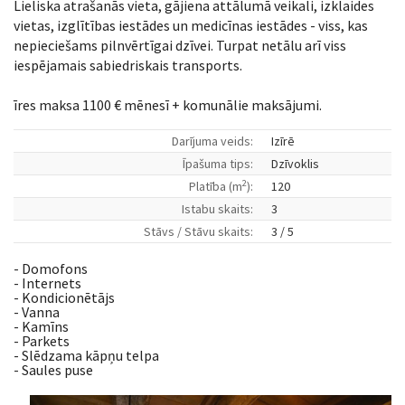
Lieliska atrašanās vieta, gājiena attālumā veikali, izklaides
vietas, izglītības iestādes un medicīnas iestādes - viss, kas
nepieciešams pilnvērtīgai dzīvei. Turpat netālu arī viss
iespējamais sabiedriskais transports.
īres maksa 1100 € mēnesī + komunālie maksājumi.
Darījuma veids:
Izīrē
Īpašuma tips:
Dzīvoklis
2
Platība (m
):
120
Istabu skaits:
3
Stāvs / Stāvu skaits:
3 / 5
- Domofons
- Internets
- Kondicionētājs
- Vanna
- Kamīns
- Parkets
- Slēdzama kāpņu telpa
- Saules puse