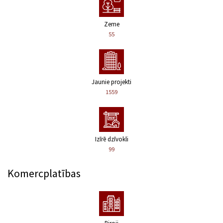
Zeme
55
Jaunie projekti
1559
Izīrē dzīvokli
99
Komercplatības