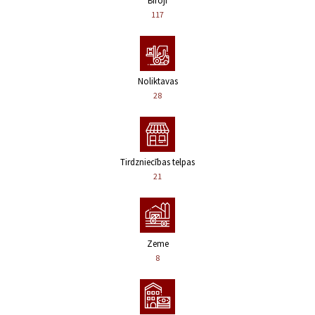
Biroji
117
Noliktavas
28
Tirdzniecības telpas
21
Zeme
8