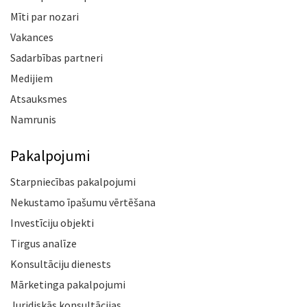
Mīti par nozari
Vakances
Sadarbības partneri
Medijiem
Atsauksmes
Namrunis
Pakalpojumi
Starpniecības pakalpojumi
Nekustamo īpašumu vērtēšana
Investīciju objekti
Tirgus analīze
Konsultāciju dienests
Mārketinga pakalpojumi
Juridiskās konsultācijas