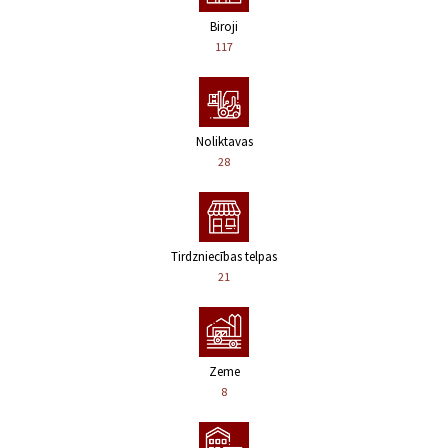
Biroji
117
Noliktavas
28
Tirdzniecības telpas
21
Zeme
8