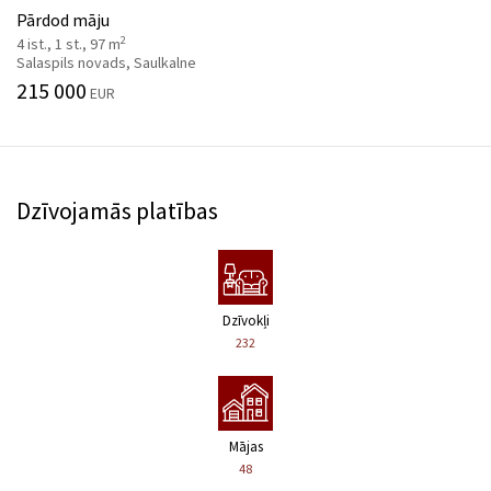
Pārdod māju
2
4 ist., 1 st., 97 m
Salaspils novads, Saulkalne
215 000
EUR
Dzīvojamās platības
Dzīvokļi
232
Mājas
48