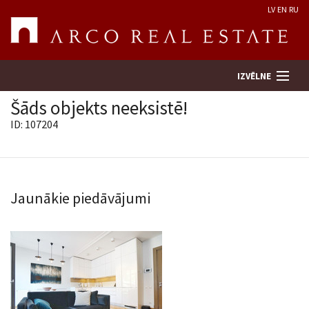
LV
EN
RU
IZVĒLNE
Šāds objekts neeksistē!
ID: 107204
Meklēt īpašumu
Novērtēt īpašumu
Jaunākie piedāvājumi
Uzņēmums
Pakalpojumi
Kontakti