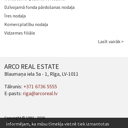
Dzīvojamā fonda pārdošanas nodaļa
Īres nodaļa
Komercplatību nodaļa
Vidzemes filiāle
Lasīt vairāk >
ARCO REAL ESTATE
Blaumaņa iela 5a - 1, Rīga, LV-1011
Tālrunis:
+371 6736 5555
E-pasts:
riga@arcoreal.lv
Copyright © 1992 - 2026
Jebkuras informācijas un satura pārpublicēšana ir jāsaskaņo.
Informējam, ka mūsu tīmekļa vietnē tiek izmantotas