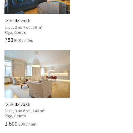
Izīrē dzīvokli
2
2 ist., 2 no 7 st., 59 m
Rīga, Centrs
780
EUR / mēn.
Izīrē dzīvokli
2
3 ist., 3 no 6 st., 140 m
Rīga, Centrs
1 800
EUR / mēn.