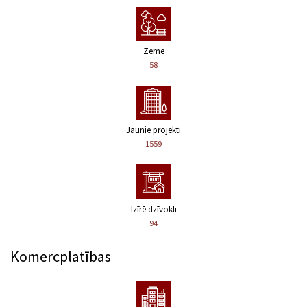
Zeme
58
Jaunie projekti
1559
Izīrē dzīvokli
94
Komercplatības