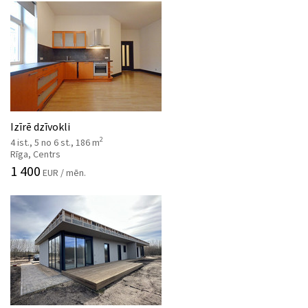
Izīrē dzīvokli
2
4 ist., 5 no 6 st., 186 m
Rīga, Centrs
1 400
EUR / mēn.